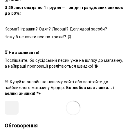
З 29 листопада по 1 грудня – три дні грандіозних знижок
до 50%!
Корма? Іграшки? Одяг? Ласощі? Доглядові засоби?
Чому б не взяти все по трохи!? 🛒
⏳
Не зволікайте!
Поспішайте, бо сусідський песик уже на шляху до магазину,
а найкращі пропозиції розлітаються швидко! 🐕
💛 Купуйте онлайн на нашому сайті або завітайте до
найближчого магазину Брідер.
Бо любов має лапки… і
великі знижки! 🐾
Обговорення