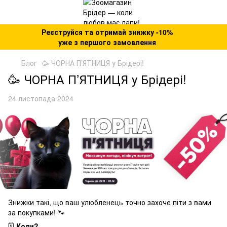
Реєструйся та отримай знижку -10%
уже з першого замовлення
Блог
🥳 ЧОРНА П’ЯТНИЦЯ у Брідері!
🥳 ЧОРНА П’ЯТНИЦЯ у Брідері!
24 листопада 2024
Знижки такі, що ваш улюбленець точно захоче піти з вами
за покупками! 🐾
🗓️
Коли?