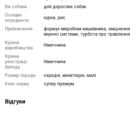
Вік собаки
для дорослих собак
Основні
курка, рис
інгредієнти
Призначення
формує мікробіом кишківника, зміцнення
імунної системи, турбота про травлення
Країна
Німеччина
виробництва
Країна
реєстрації
Німеччина
бренду
Розмір породи
середні, мініатюрні, малі
Клас корму
супер преміум
Відгуки