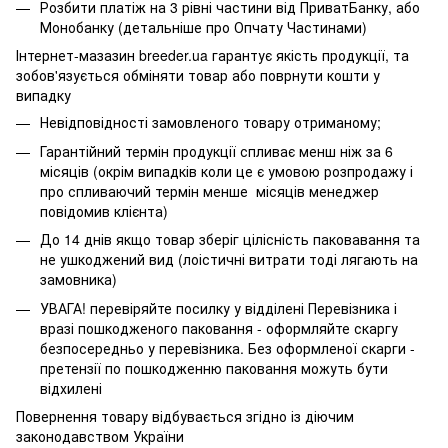
Розбити платіж на 3 рівні частини від ПриватБанку, або
Монобанку (
детальніше про Опчату Частинами
)
Інтернет-мазазин breeder.ua гарантує якість продукції, та
зобов'язується обміняти товар або поврнути кошти у
випадку
Невідповідності замовленого товару отриманому;
Гарантійний термін продукції спливає менш ніж за 6
місяців (окрім випадків коли це є умовою розпродажу і
про спливаючий термін менше місяців менеджер
повідомив клієнта)
До 14 днів якщо товар зберіг цілісність паковавання та
не ушкоджений вид (лоістичні витрати тоді лягають на
замовника)
УВАГА! перевіряйте посилку у відділені Перевізника і
вразі пошкодженого паковання - оформляйте скаргу
безпосередньо у перевізника. Без оформленої скарги -
претензії по пошкодженню паковання можуть бути
відхилені
Повернення товару відбувається згідно із діючим
законодавством України