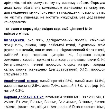
дріжджів, які підтримують імунну систему собаки. Формула
додатково збагачена комплексом женьшеню та спіруліни,
для зміцнення імунної системи та покращення самопочуття.
Не містить пшениці, не містить кукурудзи. Без додавання
консервантів.
1кг сухого корму відповідає харчовій цінності 810г
свіжого м’яса.
Інгредієнти:
рис 33%, дегідратований протеїн свійської
птиці 27%, пшоно, жир свійської птиці, буряковий жом
(цукор знижений), лляне насіння, гідролізований білок птиці,
риб’ячий жир, порошок цикорію 1%, борошно плодів
рожкового дерева, дріжджі (дегідратовані, включаючи 0.1%
бета-глюкани), яєчний порошок, хлорид натрію, хлорид
калію, корінь женьшеню (дегідратований) 0.1%, порошок
спіруліни 0.1%.
Аналітичний склад:
сирий протеїн 25%, сирий жир 14.5%,
сира клітковина 2.5%, зола 7.4%, кальцій 1.6%, фосфор 1%,
натрій 0.3%.
Харчові добавки в 1 кг:
вітаміни А 12000 МО, D3 1200 МО, Е
250мг, В1 2мг, В2 6мг, В6 2мг, В12 40мкг, С 100мг, біотин
180мкг, фолат 1мг, ніацин 18мг, кальцій D-пантотенат 16мг,