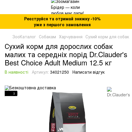
Реєструйся та отримай знижку -10%
уже з першого замовлення
ЗооКаталог
Собакам
Харчування
Сухий корм для собак
Сухий корм для дорослих собак
малих та середніх порід Dr.Clauder's
Best Choice Adult Medium 12.5 кг
В наявності
Артикул:
34021250
Написати відгук
3