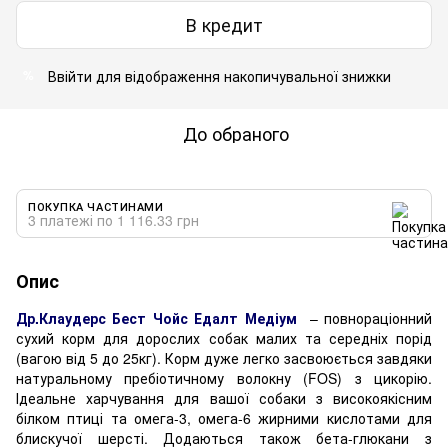
В кредит
Ввійти
для відображення накопичувальної знижки
%
До обраного
ПОКУПКА ЧАСТИНАМИ
3 платежі по 1 116.33 грн
Опис
Др.Клаудерс Бест Чойс Едалт Медіум
– повнораціонний
сухий корм для дорослих собак малих та середніх порід
(вагою від 5 до 25кг). Корм дуже легко засвоюється завдяки
натуральному пребіотичному волокну (FOS) з цикорію.
Ідеальне харчування для вашої собаки з високоякісним
білком птиці та омега-3, омега-6 жирними кислотами для
блискучої шерсті. Додаються також бета-глюкани з