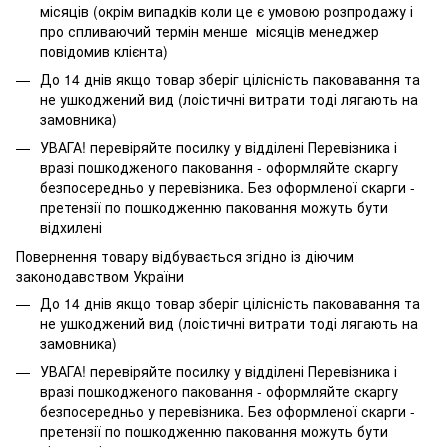
місяців (окрім випадків коли це є умовою розпродажу і
про спливаючий термін менше місяців менеджер
повідомив клієнта)
До 14 днів якщо товар зберіг цілісність паковавання та
не ушкоджений вид (лоістичні витрати тоді лягають на
замовника)
УВАГА! перевіряйте посилку у відділені Перевізника і
вразі пошкодженого паковання - оформляйте скаргу
безпосередньо у перевізника. Без оформленої скарги -
претензії по пошкодженню паковання можуть бути
відхилені
Повернення товару відбувається згідно із діючим
законодавством України
До 14 днів якщо товар зберіг цілісність паковавання та
не ушкоджений вид (лоістичні витрати тоді лягають на
замовника)
УВАГА! перевіряйте посилку у відділені Перевізника і
вразі пошкодженого паковання - оформляйте скаргу
безпосередньо у перевізника. Без оформленої скарги -
претензії по пошкодженню паковання можуть бути