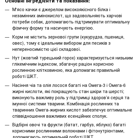
Основні інгредієнти та показання:
М'ясо качки є джерелом високоякісного білка і
незамінних амінокислот, що задовольняють харчові
потреби собак, допомагають підтримувати оптимальну
фізичну форму та насичують енергією.
Корм не містить зернової групи (кукурудза, пшениця,
овес), тому є ідеальним вибором для песиків з
непереносимістю цієї складової.
Нут (жовтий турецький горох) характеризується низьким
глікемічним індексом, збагачує раціон корисною
рослинною клітковиною, яка допомагає правильній
роботі ШКТ.
Насіння чіа та олія лосося багаті на Омега-3 і Омега-6
жирні кислоти, які покращують стан шкіри та шерсті;
виконують важливу роль у підтримці здоров’я серця та
імунної системи тварини. Комбінація рослинних та
тваринних Омега-жирних кислот забезпечує оптимальне
співвідношення важливих есенційних сполук.
Відбірні овочі та фрукти (батат, гарбуз, яблуко) багаті
корисними рослинними волокнами і фітонутрієнтами,
допомагають оптимальній роботі ШКТ.