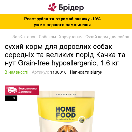
Реєструйся та отримай знижку -10%
уже з першого замовлення
ЗооКаталог
Собакам
Харчування
Сухий корм для собак
сухий корм для дорослих собак
середніх та великих порід Качка та
нут Grain-free hypoallergenic, 1.6 кг
В наявності
Артикул:
1138016
Написати відгук
3