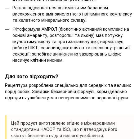
Раціон відрізняється оптимальним балансом
високоякісного амінокислотного і вітамінного комплексу
та хелатного мінерального складу.
Фітоформула АМРОЛ
(біологічно активний комплекс на
основі амаранту, розторопші та льону) має потужну
імуностимулюючу та протизапальну дію; нормалізує
роботу ШКТ, сечовивідних шляхів та залоз внутрішньої
секреції; запобігає виникненню захворювань шкіри;
насичує клітини киснем.
Для кого підходить?
Рецептура розроблена спеціально для середніх та великих
порід собак. Завдяки беззерновій формулі, корм ідеально
підходить улюбленцям з непереносимістю зернової групи.
Цей продукт виготовлено згідно з міжнародними
стандартами HACCP та ISO, що підтверджує його
якість і безпечність для вашого улюбленця.