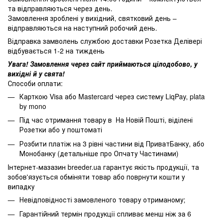
та відправляються через день.
Замовлення зроблені у вихідний, святковий день –
відправляються на наступний робочий день.
Відправка замволень службою доставки Розетка Делівері
відбувається 1-2 на тиждень
Увага! Замовлення через сайт приймаються цілодобово, у
вихідні й у свята!
Способи оплати:
Карткою Visa або Mastercard через систему LiqPay, plata
by mono
Під час отримання товару в На Новій Пошті, віділені
Розетки або у поштоматі
Розбити платіж на 3 рівні частини від ПриватБанку, або
Монобанку (
детальніше про Опчату Частинами
)
Інтернет-мазазин breeder.ua гарантує якість продукції, та
зобов'язується обміняти товар або поврнути кошти у
випадку
Невідповідності замовленого товару отриманому;
Гарантійний термін продукції спливає менш ніж за 6