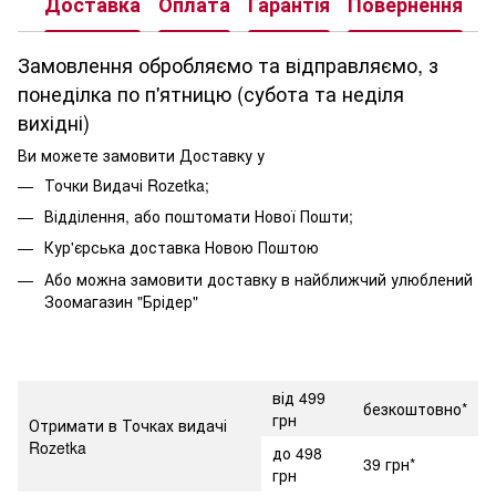
Доставка
Оплата
Гарантія
Повернення
К
Замовлення обробляємо та відправляємо, з
понеділка по п'ятницю (субота та неділя
вихідні)
Ви можете замовити Доставку у
Точки Видачі Rozetka;
Відділення, або поштомати Нової Пошти;
Кур'єрська доставка Новою Поштою
Або можна замовити доставку в найближчий улюблений
Зоомагазин "Брідер"
від 499
безкоштовно*
грн
Отримати в Точках видачі
Rozetka
до 498
39 грн*
грн