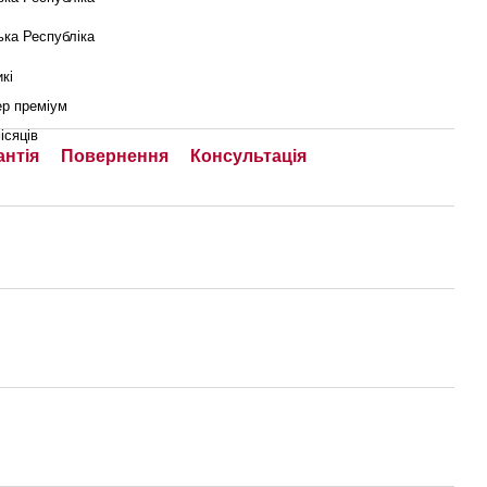
ька Республіка
кі
ер преміум
ісяців
антія
Повернення
Консультація