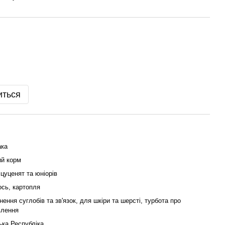
иться
ака
ий корм
цуценят та юніорів
ось, картопля
нення суглобів та зв'язок, для шкіри та шерсті, турбота про
влення
ька Республіка