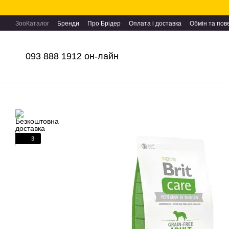
Перейти до основного контенту
ЗооКаталог
Бренди
Про Брідер
Оплата і доставка
Обмін та по
093 888 1912 он-лайн
3