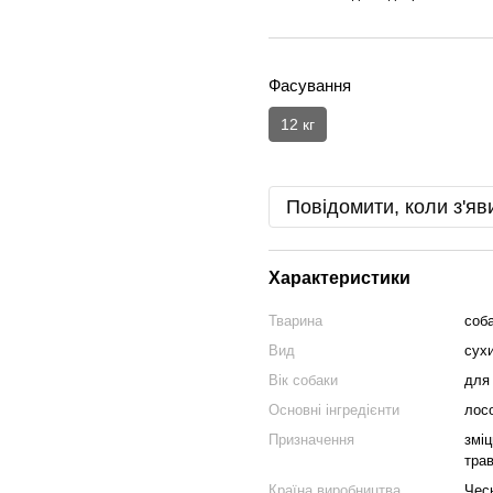
Фасування
12 кг
Повідомити, коли з'яв
Характеристики
Тварина
соб
Вид
сух
Вік собаки
для 
Основні інгредієнти
лос
Призначення
зміц
тра
Країна виробництва
Чес