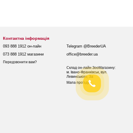
Контактна інформація
093 888 1912 он-лайн
Telegram @BreederUA
073 888 1912 магазини
office@breeder.ua
Передзвонити вам?
Склад он-лайн ЗооМагазину:
м. Івано-Франківськ, вул.
Левинського, 3а
Мапа проїзду