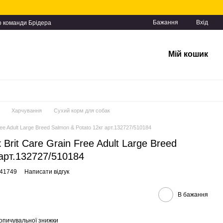
Бажання
Вхід
о команди Брідера
Мій кошик
Харчування
Сухий корм для собак
ee Adult Large Breed Salmon & Potato 12кг арт.132727/510184
Brit Care Grain Free Adult Large Breed
 арт.132727/510184
141749
Написати відгук
В бажання
опичувальної знижки