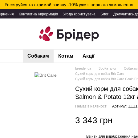
Реєструйся та отримай знижку -10% уже з першого замовлення
вернення
Контактна інформація
Угода користувача
Блог
Долучитись д
Собакам
Котам
Акції
breeder.ua
ЗооКаталог
Собакам
Сухий корм для собак Brit Care
Сухий корм для собак Brit Care Grain Fr
Сухий корм для собак 
Salmon & Potato 12кг
Немає в наявності
Артикул: 1111
3 343 грн
Ввійти
для відображення нак
%