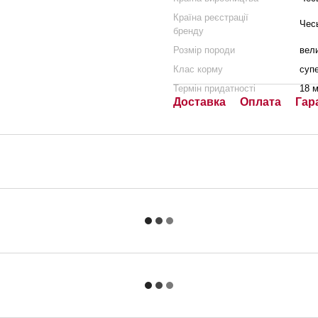
Країна реєстрації
Чес
бренду
Розмір породи
вели
Клас корму
суп
Термін придатності
18 м
Доставка
Оплата
Гар