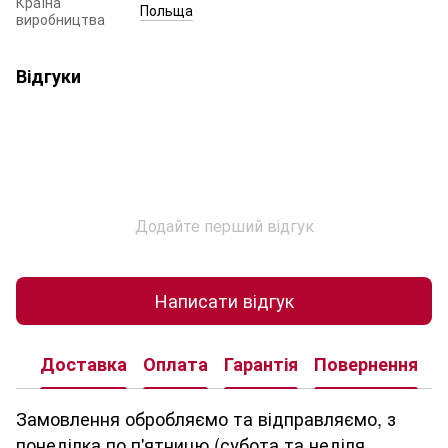
Країна
Польща
виробництва
Відгуки
Додайте перший відгук
Написати відгук
Доставка
Оплата
Гарантія
Повернення
К
Замовлення обробляємо та відправляємо, з
понеділка по п'ятницю (субота та неділя