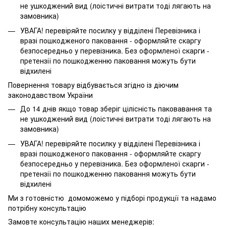
не ушкоджений вид (лоістичні витрати тоді лягають на
замовника)
УВАГА! перевіряйте посилку у відділені Перевізника і
вразі пошкодженого паковання - оформляйте скаргу
безпосередньо у перевізника. Без оформленої скарги -
претензії по пошкодженню паковання можуть бути
відхилені
Повернення товару відбувається згідно із діючим
законодавством України
До 14 днів якщо товар зберіг цілісність паковавання та
не ушкоджений вид (лоістичні витрати тоді лягають на
замовника)
УВАГА! перевіряйте посилку у відділені Перевізника і
вразі пошкодженого паковання - оформляйте скаргу
безпосередньо у перевізника. Без оформленої скарги -
претензії по пошкодженню паковання можуть бути
відхилені
Ми з готовністю домоможемо у підборі продукції та надамо
потрібну консультацію
Замовте консультацію наших менеджерів: