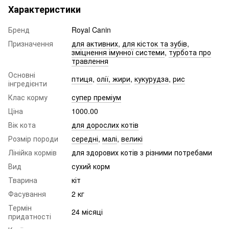
Характеристики
Бренд
Royal Canin
Призначення
для активних
,
для кісток та зубів
,
зміцнення імунної системи
,
турбота про
травлення
Основні
птиця
,
олії, жири
,
кукурудза
,
рис
інгредієнти
Клас корму
супер преміум
Ціна
1000.00
Вік кота
для дорослих котів
Розмір породи
середні
,
малі
,
великі
Лінійка кормів
для здорових котів з різними потребами
Вид
сухий корм
Тварина
кіт
Фасування
2 кг
Термін
24 місяці
придатності