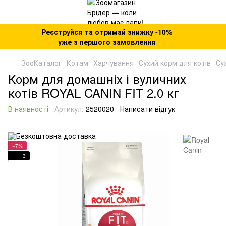
Реєструйся та отримай знижку -10%
уже з першого замовлення
ЗооКаталог
Котам
Харчування
Сухий корм для котів
Су
Корм для домашніх і вуличних
котів ROYAL CANIN FIT 2.0 кг
В наявності
Артикул:
2520020
Написати відгук
−7%
3