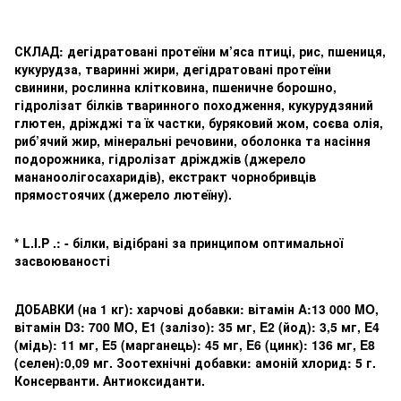
СКЛАД: дегідратовані протеїни м’яса птиці, рис, пшениця,
кукурудза, тваринні жири, дегідратовані протеїни
свинини, рослинна клітковина, пшеничне борошно,
гідролізат білків тваринного походження, кукурудзяний
глютен, дріжджі та їх частки, буряковий жом, соєва олія,
риб’ячий жир, мінеральні речовини, оболонка та насіння
подорожника, гідролізат дріжджів (джерело
мананоолігосахаридів), екстракт чорнобривців
прямостоячих (джерело лютеїну).
* L.I.P .: - білки, відібрані за принципом оптимальної
засвоюваності
ДОБАВКИ (на 1 кг): харчові добавки: вітамін A:13 000 MO,
вітамін D3: 700 MO, E1 (залiзо): 35 мг, E2 (йод): 3,5 мг, E4
(мiдь): 11 мг, E5 (марганець): 45 мг, E6 (цинк): 136 мг, E8
(селен):0,09 мг. Зоотехнічні добавки: амоній хлорид: 5 г.
Консерванти. Антиоксиданти.