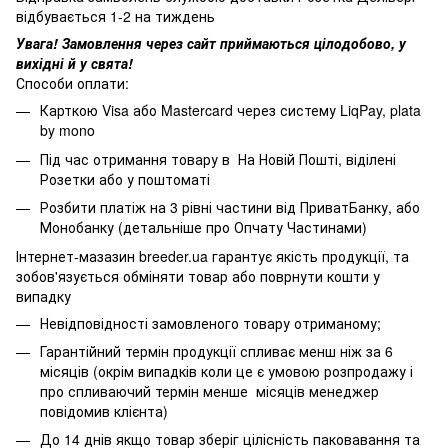
відбувається 1-2 на тиждень
Увага! Замовлення через сайт приймаються цілодобово, у
вихідні й у свята!
Способи оплати:
Карткою Visa або Mastercard через систему LiqPay, plata
by mono
Під час отримання товару в На Новій Пошті, віділені
Розетки або у поштоматі
Розбити платіж на 3 рівні частини від ПриватБанку, або
Монобанку (
детальніше про Опчату Частинами
)
Інтернет-мазазин breeder.ua гарантує якість продукції, та
зобов'язується обміняти товар або поврнути кошти у
випадку
Невідповідності замовленого товару отриманому;
Гарантійний термін продукції спливає менш ніж за 6
місяців (окрім випадків коли це є умовою розпродажу і
про спливаючий термін менше місяців менеджер
повідомив клієнта)
До 14 днів якщо товар зберіг цілісність паковавання та