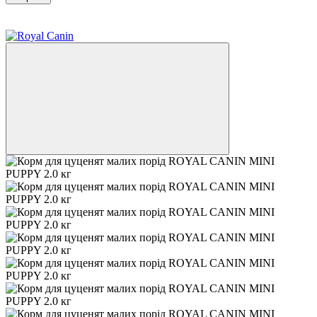
−7%
3