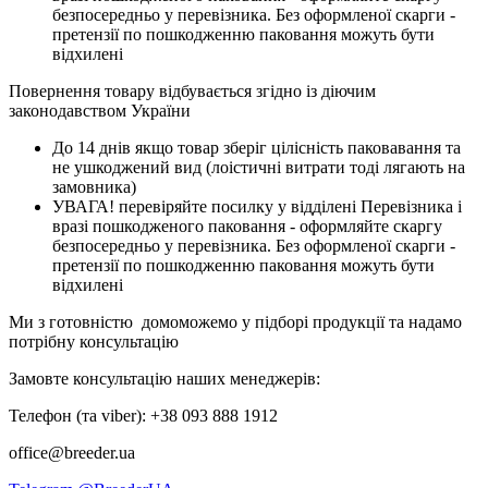
безпосередньо у перевізника. Без оформленої скарги -
претензії по пошкодженню паковання можуть бути
відхилені
Повернення товару відбувається згідно із діючим
законодавством України
До 14 днів якщо товар зберіг цілісність паковавання та
не ушкоджений вид (лоістичні витрати тоді лягають на
замовника)
УВАГА! перевіряйте посилку у відділені Перевізника і
вразі пошкодженого паковання - оформляйте скаргу
безпосередньо у перевізника. Без оформленої скарги -
претензії по пошкодженню паковання можуть бути
відхилені
Ми з готовністю домоможемо у підборі продукції та надамо
потрібну консультацію
Замовте консультацію наших менеджерів:
Телефон (та viber):
+38 093 888 1912
office@breeder.ua