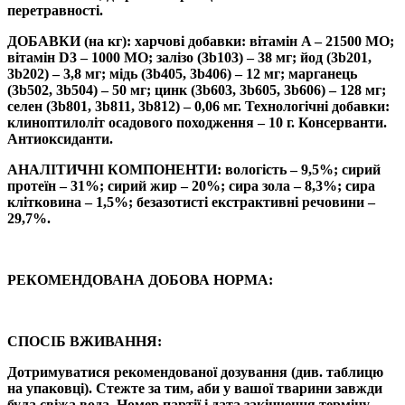
перетравності.
ДОБАВКИ (на кг): харчові добавки: вітамін A – 21500 MO;
вітамін D3 – 1000 MO; залiзо (3b103) – 38 мг; йод (3b201,
3b202) – 3,8 мг; мiдь (3b405, 3b406) – 12 мг; марганець
(3b502, 3b504) – 50 мг; цинк (3b603, 3b605, 3b606) – 128 мг;
селен (3b801, 3b811, 3b812) – 0,06 мг. Технологічні добавки:
клиноптилоліт осадового походження – 10 г. Консерванти.
Aнтиоксиданти.
АНАЛІТИЧНІ КОМПОНЕНТИ: вологість – 9,5%; сирий
протеїн – 31%; сирий жир – 20%; сира зола – 8,3%; сира
клітковина – 1,5%; безазотисті екстрактивні речовини –
29,7%.
РЕКОМЕНДОВАНА ДОБОВА НОРМА:
СПОСІБ ВЖИВАННЯ:
Дотримуватися рекомендованої дозування (див. таблицю
на упаковці). Стежте за тим, аби у вашої тварини завжди
була свіжа вода. Номер партії і дата закінчення терміну