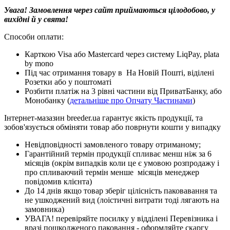
Увага! Замовлення через сайт приймаються цілодобово, у
вихідні й у свята!
Способи оплати:
Карткою Visa або Mastercard через систему LiqPay, plata
by mono
Під час отримання товару в На Новій Пошті, віділені
Розетки або у поштоматі
Розбити платіж на 3 рівні частини від ПриватБанку, або
Монобанку (
детальніше про Опчату Частинами
)
Інтернет-мазазин breeder.ua гарантує якість продукції, та
зобов'язується обміняти товар або поврнути кошти у випадку
Невідповідності замовленого товару отриманому;
Гарантійний термін продукції спливає менш ніж за 6
місяців (окрім випадків коли це є умовою розпродажу і
про спливаючий термін менше місяців менеджер
повідомив клієнта)
До 14 днів якщо товар зберіг цілісність паковавання та
не ушкоджений вид (лоістичні витрати тоді лягають на
замовника)
УВАГА! перевіряйте посилку у відділені Перевізника і
вразі пошкодженого паковання - оформляйте скаргу