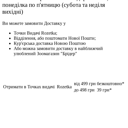
понеділка по п'ятницю (субота та неділя
вихідні)
Ви можете замовити Доставку у
Точки Видачі Rozetka;
Відділення, або поштомати Нової Пошти;
Кур'єрська доставка Новою Поштою
Або можна замовити доставку в найближчий
улюблений Зоомагазин "Брідер"
від 499 грн
безкоштовно*
Отримати в Точках видачі Rozetka
до 498 грн
39 грн*