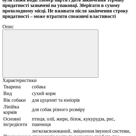
придатності зазначені на упаковці. Зберігати в сухому
прохолодному мiсці. Не вживати після закінчення строку
придатності – може втратити споживчі властивості
Опис
Характеристики
Тварина
собака
Вид
сухий корм
Вік собаки
для цуценят та юніорів
Лінійка
для собак різного розміру
кормів
Основні
птиця, олії, жири, білок, кукурудза, рис,
інгредієнти
пшениця
легкозасвоюваний, зміцнення імунної системи,