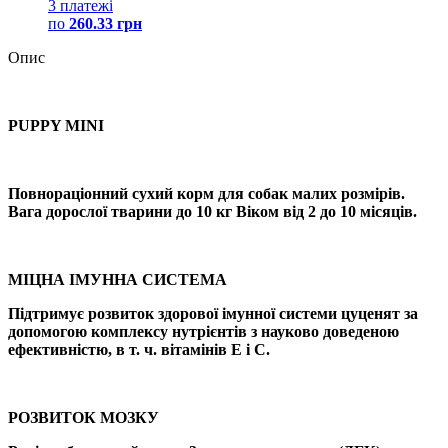
3 платежі
по
260.33 грн
Опис
PUPPY MINI
Повнораціонний сухий корм для собак малих розмірів.
Вага дорослої тварини до 10 кг Віком від 2 до 10 місяців.
МІЦНА ІМУННА СИСТЕМА
Підтримує розвиток здорової імунної системи цуценят за
допомогою комплексу нутрієнтів з науково доведеною
ефективністю, в т. ч. вітамінів Е і С.
РОЗВИТОК МОЗКУ