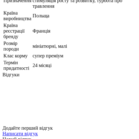
Призначення
стимуляція росту та розвитку, турбота про
травлення
Країна
Польща
виробництва
Країна
реєстрації
Франція
бренду
Розмір
мініатюрні, малі
породи
Клас корму
супер преміум
Термін
24 місяці
придатності
Відгуки
Додайте перший відгук
Написати відгук