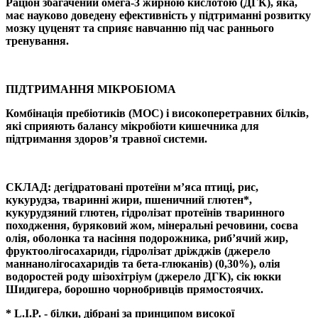
Раціон збагачений омега-3 жирною кислотою (ДГК), яка,
має науково доведену ефективність у підтриманні розвитку
мозку цуценят та сприяє навчанню під час раннього
тренування.
ПІДТРИМАННЯ МІКРОБІОМА
Комбінація пребіотиків (МОС) і високоперетравних білків,
які сприяють балансу мікробіоти кишечника для
підтримання здоров’я травної системи.
СКЛАД: дегідратовані протеїни м’яса птиці, рис,
кукурудза, тваринні жири, пшеничний глютен*,
кукурудзяний глютен, гідролізат протеїнів тваринного
походження, буряковий жом, мінеральні речовини, соєва
олія, оболонка та насіння подорожника, риб’ячий жир,
фруктоолiгосахариди, гідролізат дріжджів (джерело
маннанолігосахаридів та бета-глюканів) (0,30%), олія
водоростей роду шізохітріум (джерело ДГК), cік юкки
Шидигера, борошно чорнобривців прямостоячих.
* L.I.P. - білки, дібрані за принципом високої