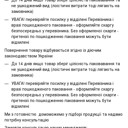
не ушкоджений вид (лоістичні витрати тоді лягають на
замовника)
УВАГА! перевіряйте посилку у відділені Перевізника і
вразі пошкодженого паковання - оформляйте скаргу
безпосередньо у перевізника. Без оформленої скарги -
претензії по пошкодженню паковання можуть бути
відхилені
Повернення товару відбувається згідно із діючим
законодавством України
До 14 днів якщо товар зберіг цілісність паковавання та
не ушкоджений вид (лоістичні витрати тоді лягають на
замовника)
УВАГА! перевіряйте посилку у відділені Перевізника і
вразі пошкодженого паковання - оформляйте скаргу
безпосередньо у перевізника. Без оформленої скарги -
претензії по пошкодженню паковання можуть бути
відхилені
Ми з готовністю домоможемо у підборі продукції та надамо
потрібну консультацію
Замовте консультацію наших менеджерів: