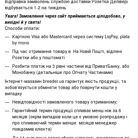
Відправка замволень службою доставки Розетка Делівері
відбувається 1-2 на тиждень
Увага! Замовлення через сайт приймаються цілодобово, у
вихідні й у свята!
Способи оплати:
Карткою Visa або Mastercard через систему LiqPay, plata
by mono
Під час отримання товару в На Новій Пошті, віділені
Розетки або у поштоматі
Розбити платіж на 3 рівні частини від ПриватБанку, або
Монобанку (
детальніше про Опчату Частинами
)
Інтернет-мазазин breeder.ua гарантує якість продукції, та
зобов'язується обміняти товар або поврнути кошти у
випадку
Невідповідності замовленого товару отриманому;
Гарантійний термін продукції спливає менш ніж за 6
місяців (окрім випадків коли це є умовою розпродажу і
про спливаючий термін менше місяців менеджер
повідомив клієнта)
До 14 днів якщо товар зберіг цілісність паковавання та