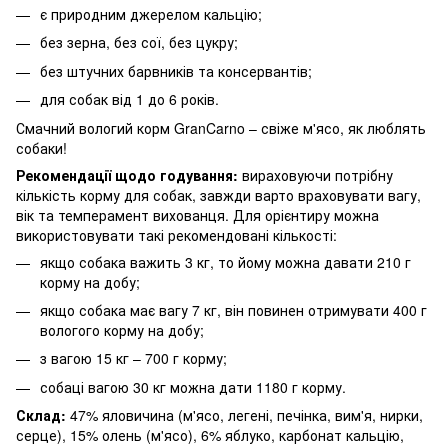
є природним джерелом кальцію;
без зерна, без сої, без цукру;
без штучних барвників та консервантів;
для собак від 1 до 6 років.
Смачний вологий корм GranCarno – свіже м'ясо, як люблять
собаки!
Рекомендації щодо годування:
вираховуючи потрібну
кількість корму для собак, завжди варто враховувати вагу,
вік та темперамент вихованця. Для орієнтиру можна
використовувати такі рекомендовані кількості:
якщо собака важить 3 кг, то йому можна давати 210 г
корму на добу;
якщо собака має вагу 7 кг, він повинен отримувати 400 г
вологого корму на добу;
з вагою 15 кг – 700 г корму;
собаці вагою 30 кг можна дати 1180 г корму.
Склад:
47% яловичина (м'ясо, легені, печінка, вим'я, нирки,
серце), 15% олень (м'ясо), 6% яблуко, карбонат кальцію,