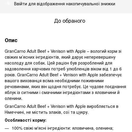
Ввійти
для відображення накопичувальної знижки
%
До обраного
Опис
GranCarno Adult Beef + Venison with Apple – вологий корм зі
свіжих м’ясних інгредієнтів, який дарує неперевершену
насолоду для собак. Цей раціон був розроблений для
задоволення харчових потреб улюбленців віком від 1 до 6
років. GranCarno Adult Beef + Venison with Apple забезпечує
вашого вихованця всіма необхідними поживними
речовинами, яких він щодня потребує. Це чудове поєднання
яблук із ситними і смачними інгредієнтами з яловичини й
оленини.
GranCarno Adult Beef + Venison with Apple виробляється в
Німеччині, не містить злаків, сої та цукру.
Особливості корму:
100% свіжі м'ясні інгредієнти: яловичина, оленина;