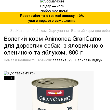
Реєструйся та отримай знижку -10%
уже з першого замовлення
ЗооКаталог
Собакам
Харчування
Вологий корм для соба
Вологий корм Animonda GranCarno
для дорослих собак, з яловичиною,
олениною та яблуком, 800 г
Немає в наявності
Артикул:
1111171529
Написати відгук
3