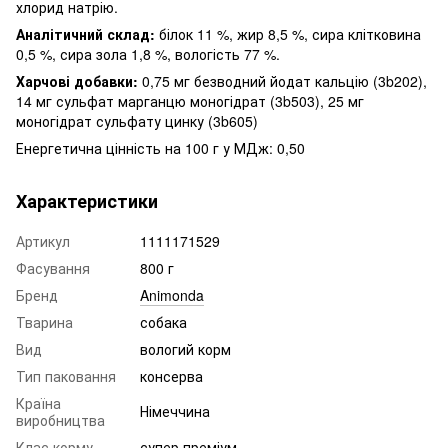
хлорид натрію.
Аналітичний склад:
білок 11 %, жир 8,5 %, сира клітковина
0,5 %, сира зола 1,8 %, вологість 77 %.
Харчові добавки:
0,75 мг безводний йодат кальцію (3b202),
14 мг сульфат марганцю моногідрат (3b503), 25 мг
моногідрат сульфату цинку (3b605)
Енергетична цінність на 100 г у МДж: 0,50
Характеристики
Артикул
1111171529
Фасування
800 г
Бренд
Animonda
Тварина
собака
Вид
вологий корм
Тип паковання
консерва
Країна
Німеччина
виробництва
Клас корму
супер преміум