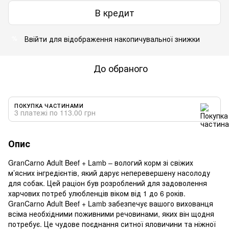
В кредит
Ввійти
для відображення накопичувальної знижки
%
До обраного
ПОКУПКА ЧАСТИНАМИ
3 платежі по 113.00 грн
Опис
GranCarno Adult Beef + Lamb – вологий корм зі свіжих
м’ясних інгредієнтів, який дарує неперевершену насолоду
для собак. Цей раціон був розроблений для задоволення
харчових потреб улюбленців віком від 1 до 6 років.
GranCarno Adult Beef + Lamb забезпечує вашого вихованця
всіма необхідними поживними речовинами, яких він щодня
потребує. Це чудове поєднання ситної яловичини та ніжної