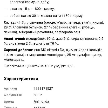
вологого корму на добу;
з вагою 15 кг – 800 г корму;
собаці вагою 30 кг можна дати 1180 г корму.
Склад:
41 % яловичина (серце, м'ясо, печінка, вим'я, нирки),
29 % яловичий бульйон, 27 % баранина (легені, рубець,
печінка), мінеральні речовини, сафлорова олія.
Аналітичний склад:
білок 10 %, жир 9 %, сира клітковина 0,5
%, сира зола 2 %, вологість 76 %.
Харчові добавки:
200 МО вітамін D3, 0,75 мг йодат кальцію,
1,4 мг сульфат марганцю моногідрат, 25 мг сульфат цинку,
моногідрат..
Енергетична цінність на 100 г у МДж: 0,50.
Характеристики
Артикул
1111171527
Фасування
800 г
Бренд
Animonda
Тварина
собака