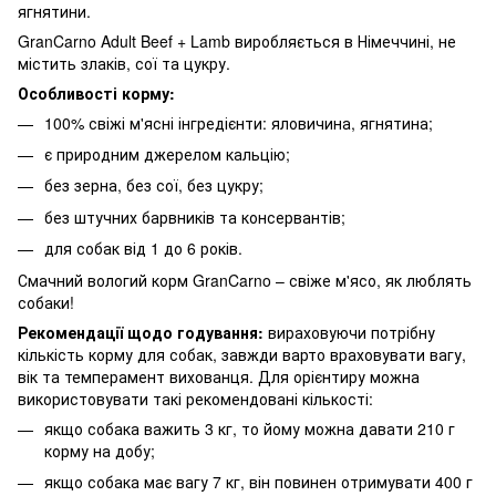
ягнятини.
GranCarno Adult Beef + Lamb виробляється в Німеччині, не
містить злаків, сої та цукру.
Особливості корму:
100% свіжі м'ясні інгредієнти: яловичина, ягнятина;
є природним джерелом кальцію;
без зерна, без сої, без цукру;
без штучних барвників та консервантів;
для собак від 1 до 6 років.
Смачний вологий корм GranCarno – свіже м'ясо, як люблять
собаки!
Рекомендації щодо годування:
вираховуючи потрібну
кількість корму для собак, завжди варто враховувати вагу,
вік та темперамент вихованця. Для орієнтиру можна
використовувати такі рекомендовані кількості:
якщо собака важить 3 кг, то йому можна давати 210 г
корму на добу;
якщо собака має вагу 7 кг, він повинен отримувати 400 г