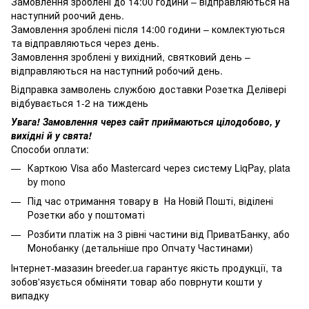
Замовлення зроблені до 14:00 години – відправляються на
наступний роочий день.
Замовлення зроблені після 14:00 години – комлектуються
та відправляються через день.
Замовлення зроблені у вихідний, святковий день –
відправляються на наступний робочий день.
Відправка замволень службою доставки Розетка Делівері
відбувається 1-2 на тиждень
Увага! Замовлення через сайт приймаються цілодобово, у
вихідні й у свята!
Способи оплати:
Карткою Visa або Mastercard через систему LiqPay, plata
by mono
Під час отримання товару в На Новій Пошті, віділені
Розетки або у поштоматі
Розбити платіж на 3 рівні частини від ПриватБанку, або
Монобанку (
детальніше про Опчату Частинами
)
Інтернет-мазазин breeder.ua гарантує якість продукції, та
зобов'язується обміняти товар або поврнути кошти у
випадку