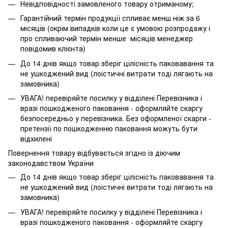
Невідповідності замовленого товару отриманому;
Гарантійний термін продукції спливає менш ніж за 6
місяців (окрім випадків коли це є умовою розпродажу і
про спливаючий термін менше місяців менеджер
повідомив клієнта)
До 14 днів якщо товар зберіг цілісність паковавання та
не ушкоджений вид (лоістичні витрати тоді лягають на
замовника)
УВАГА! перевіряйте посилку у відділені Перевізника і
вразі пошкодженого паковання - оформляйте скаргу
безпосередньо у перевізника. Без оформленої скарги -
претензії по пошкодженню паковання можуть бути
відхилені
Повернення товару відбувається згідно із діючим
законодавством України
До 14 днів якщо товар зберіг цілісність паковавання та
не ушкоджений вид (лоістичні витрати тоді лягають на
замовника)
УВАГА! перевіряйте посилку у відділені Перевізника і
вразі пошкодженого паковання - оформляйте скаргу