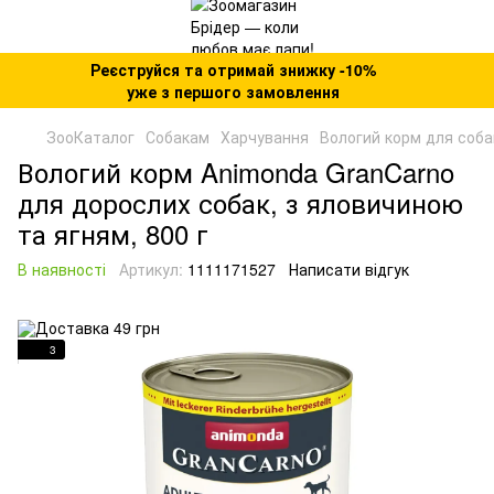
Реєструйся та отримай знижку -10%
уже з першого замовлення
ЗооКаталог
Собакам
Харчування
Вологий корм для соба
Вологий корм Animonda GranCarno
для дорослих собак, з яловичиною
та ягням, 800 г
В наявності
Артикул:
1111171527
Написати відгук
3