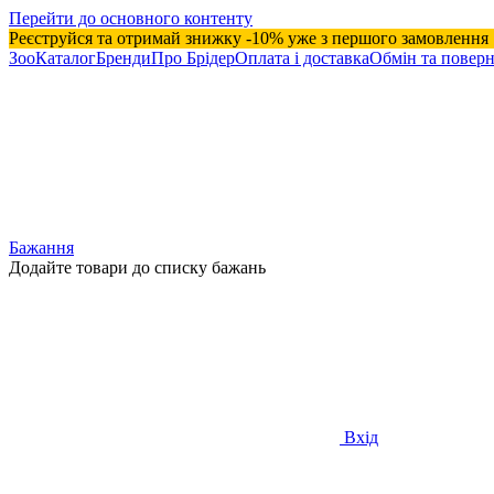
Перейти до основного контенту
Реєструйся та отримай знижку -10% уже з першого замовлення
ЗооКаталог
Бренди
Про Брідер
Оплата і доставка
Обмін та повер
Бажання
Додайте товари до списку бажань
Вхід