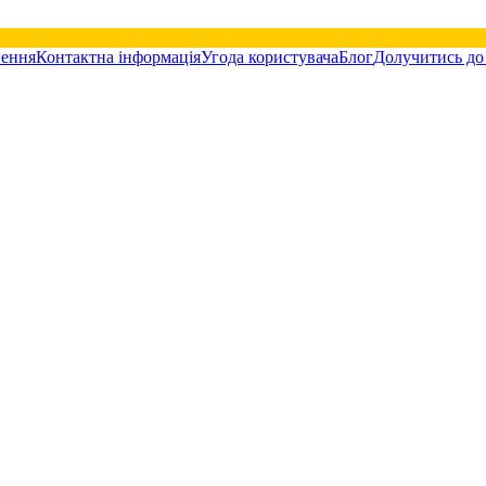
нення
Контактна інформація
Угода користувача
Блог
Долучитись до