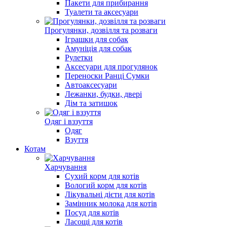
Пакети для прибирання
Туалети та аксесуари
Прогулянки, дозвілля та розваги
Іграшки для собак
Амуніція для собак
Рулетки
Аксесуари для прогулянок
Переноски Ранці Сумки
Автоаксесуари
Лежанки, будки, двері
Дім та затишок
Одяг і вззуття
Одяг
Взуття
Котам
Харчування
Сухий корм для котів
Вологий корм для котів
Лікувальні дієти для котів
Замінник молока для котів
Посуд для котів
Ласощі для котів