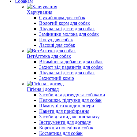
Собакам
Харчування
Сухий корм для собак
Вологий корм для собак
Лікувальні дієти для собак
Замінники молока для собак
Посуд для собак
Ласощі для собак
ВетАптека для собак
Вітаміни та добавки для собак
Захист від паразитів для собак
Лікувальні дієти для собак
Захистний комір
Гігієна і догляд
Засоби для догляду за собаками
Пелюшки, підгузки для собак
Шампуні та кондиціонери
Пакети для прибирання
Засоби для видалення запаху
Інструменти для догляду
Корекція поведінки собак
Косметика для собак