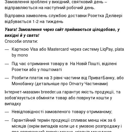
Замовлення зроблені у вихідний, святковий день –
відправляються на наступний робочий день.
Відправка замволень службою доставки Розетка Делівері
відбувається 1-2 на тиждень
Увага! Замовлення через сайт приймаються цілодобово, у
вихідні й у свята!
Способи оплати:
Карткою Visa або Mastercard через систему LiqPay, plata
by mono
Під час отримання товару в На Новій Пошті, віділені
Розетки або у поштоматі
Розбити платіж на 3 рівні частини від ПриватБанку, або
Монобанку (
детальніше про Опчату Частинами
)
Інтернет-мазазин breeder.ua гарантує якість продукції, та
зобов'язується обміняти товар або поврнути кошти у
випадку
Невідповідності замовленого товару отриманому;
Гарантійний термін продукції спливає менш ніж за 6
місяців (окрім випадків коли це є умовою розпродажу і
про спливаючий термін менше місяців менеджер