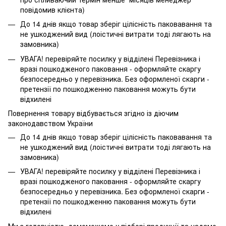
повідомив клієнта)
До 14 днів якщо товар зберіг цілісність паковавання та
не ушкоджений вид (лоістичні витрати тоді лягають на
замовника)
УВАГА! перевіряйте посилку у відділені Перевізника і
вразі пошкодженого паковання - оформляйте скаргу
безпосередньо у перевізника. Без оформленої скарги -
претензії по пошкодженню паковання можуть бути
відхилені
Повернення товару відбувається згідно із діючим
законодавством України
До 14 днів якщо товар зберіг цілісність паковавання та
не ушкоджений вид (лоістичні витрати тоді лягають на
замовника)
УВАГА! перевіряйте посилку у відділені Перевізника і
вразі пошкодженого паковання - оформляйте скаргу
безпосередньо у перевізника. Без оформленої скарги -
претензії по пошкодженню паковання можуть бути
відхилені
Ми з готовністю домоможемо у підборі продукції та надамо