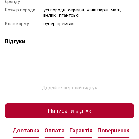
бренду
Розмір породи
усі породи, середні, мініатюрні, малі,
великі, гігантські
Клас корму
супер преміум
Відгуки
Додайте перший відгук
Написати відгук
Доставка
Оплата
Гарантія
Повернення
К