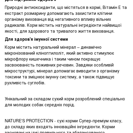
Природні антиоксиданти, що містяться в кормі, Вітамін Е та
екстракт розмарину допомагають захистити клітини
організму вихованця від негативного впливу вільних
радикалів. Корм містить натуральні інгредієнти найвищої
якості, для здорового та тривалого життя вихованця.
Для здоров'я імунної системи
Корм містить натуральний мінерал – динамічно
мікронізований кліноптилоліт, який активно стимулює
мікрофлору кишечника і таким чином покращує
засвоюваність поживних речовин. Завдяки особливій
мікроструктурі, мінерал допомагає виводити з організму
токсини та зміцнює імунну систему, а також підвищує
рухливість суглобів.
Унікальний за складом сухий корм розроблений спеціально
для молодих собак середніх порід.
NATURE'S PROTECTION - сухі корми Cупер-преміум класу,
до складу яких входять інноваційні інгредієнти. Корми
засновані на ідеї правильного та збалансованого