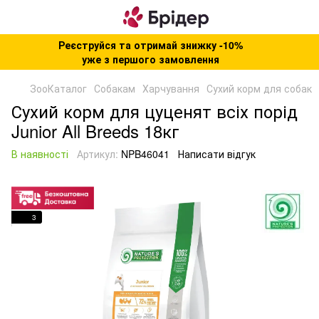
Реєструйся та отримай знижку -10%
уже з першого замовлення
ЗооКаталог
Собакам
Харчування
Сухий корм для собак
Сухий корм для цуценят всіх порід
Junior All Breeds 18кг
В наявності
Артикул:
NPB46041
Написати відгук
3