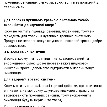
поживних речовинах, легко засвоюється і має приємний для
тварин смак.
Для собак із чутливою травною системою та/або
схильністю до харчової алергії
Корм не містить пшениці, свинини, яловичини, тому він
підходить для тварин з чутливою травною системою.
Продукт не перевантажує шлунково-кишковий тракт і добре
засвоюється.
З м'ясом свійської птиці
В основі корму – м'ясо птиці – легкозасвоюваний та
високоцінний білок, що не перевантажує шлунково-
кишковий тракт і допомагає підтримати м'язовий тонус
вихованця.
Для здоров'я травної системи
Корм містить спеціалізовані харчові добавки, що позитивно
впливають на моторику шлунково-кишкового тракту та
засвоюваність поживних речовин, тому екскременти
вихованця будуть нерясні та тверді.
Для підтримки здоров'я