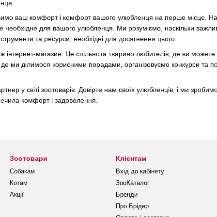
нця.
авимо ваш комфорт і комфорт вашого улюбленця на перше місце. Н
е необхідне для вашого улюбленця. Ми розуміємо, наскільки важли
струменти та ресурси, необхідні для досягнення цього.
іж інтернет-магазин. Це спільнота тварино любителів, де ви может
 де ми ділимося корисними порадами, організовуємо конкурси та под
тнер у світі зоотоварів. Довірте нам своїх улюбленців, і ми зроб
ечила комфорт і задоволення.
Зоотовари
Клієнтам
Собакам
Вхід до кабінету
Котам
ЗооКаталог
Акції
Бренди
Про Брідер