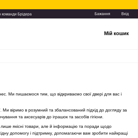
Бажання
Вхід
о команди Брідера
Мій кошик
нес. Ми пишаємося тим, що відкриваємо свої двері для вас і
. Ми віримо в розумний та збалансований підхід до догляду за
вання та аксесуарів до іграшок та засобів гігієни.
е лише якісні товари, але й інформацію та поради щодо
хідну допомогу і підтримку, допомагаючи вам зробити найкращі