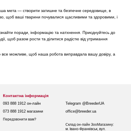
аша мета — створити затишне та безпечне середовище, в
во, щоб ваші тварини почувалися щасливими та здоровими, і
е знайти поради, інформацію та натхнення. Приєднуйтесь до
ії, щоб разом рости та ділитися радістю від утримання
имо все можливе, щоб наша робота виправдала вашу довіру, а
Контактна інформація
093 888 1912 он-лайн
Telegram @BreederUA
073 888 1912 магазини
office@breeder.ua
Передзвонити вам?
Склад он-лайн ЗооМагазину:
м. Івано-Франківськ, вул.