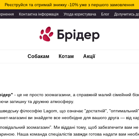
Реєструйся та отримай знижку -10% уже з першого замовлення
вернення
Контактна інформація
Угода користувача
Блог
Долучитись д
Собакам
Котам
Акції
рідер"
- це не просто зоомагазини, а справжній малий сімейний біз
юючи затишну та дружню атмосферу.
 шведську філософію Lagom, що означає "достатній", "оптимальний"
ет-магазині ви знайдете все необхідне для вашого друга — від харчу
ідповідальний зоомагазин". Ми віддані тому, щоб забезпечити вам н
ариною. Наша команда спеціалістів завжди готова надати вам необ