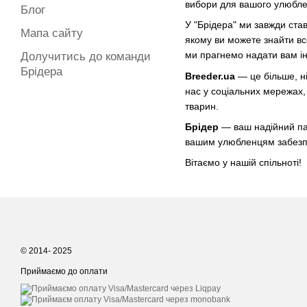
вибори для вашого улюбле
Блог
У "Брідера" ми завжди ст
Мапа сайту
якому ви можете знайти вс
ми прагнемо надати вам ін
Долучитись до команди
Брідера
Breeder.ua
— це більше, н
нас у соціальних мережах,
тварин.
Брідер
— ваш надійний пар
вашим улюбленцям забезп
Вітаємо у нашій спільноті!
© 2014- 2025
Приймаємо до оплати