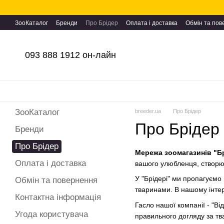
Перейти до основного контенту
ЗооКаталог
Бренди
Про Брідер
Оплата і доставка
Обмін та по
093 888 1912 он-лайн
ЗооКаталог
breeder.ua
Про Брідер
Про Брідер
Бренди
Про Брідер
Мережа зоомагазинів "Б
Оплата і доставка
вашого улюбленця, створ
У "Брідері" ми пропагуємо
Обмін та повернення
тваринами. В нашому інтерн
Контактна інформація
Гасло нашої компанії - "В
Угода користувача
правильного догляду за тв