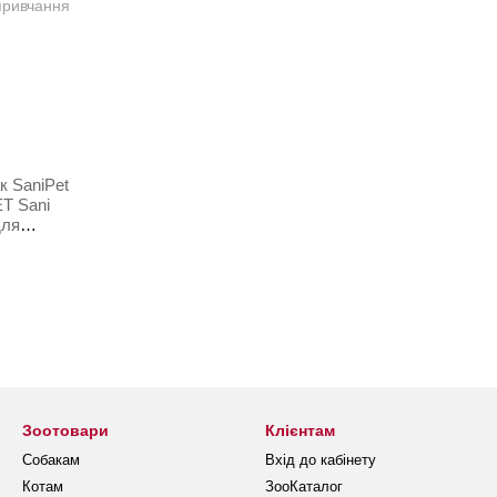
к SaniPet
T Sani
для
Зоотовари
Клієнтам
Собакам
Вхід до кабінету
Котам
ЗооКаталог