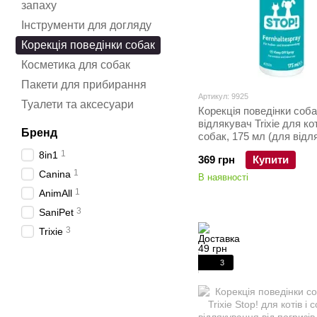
запаху
Інструменти для догляду
Корекція поведінки собак
Косметика для собак
Пакети для прибирання
Артикул: 9925
Туалети та аксесуари
Корекція поведінки соб
відлякувач Trixie для кот
Бренд
собак, 175 мл (для відл
від місць, об'єктів, зон)
1
8in1
369 грн
Купити
1
Canina
В наявності
1
AnimAll
3
SaniPet
3
Trixie
3