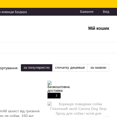
Бажання
Вхід
о команди Брідера
Мій кошик
за популярністю
спочатку дешевше
за назвою
ортування:
3