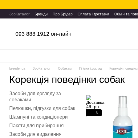
Перейти до основного контенту
ЗооКаталог
Бренди
Про Брідер
Оплата і доставка
Обмін та по
093 888 1912 он-лайн
breeder.ua
ЗооКаталог
Собакам
Гігієна і догляд
Корекція поведінк
Корекція поведінки собак
Засоби для догляду за
собаками
Пелюшки, підгузки для собак
3
Шампуні та кондиціонери
Пакети для прибирання
Засоби для видалення