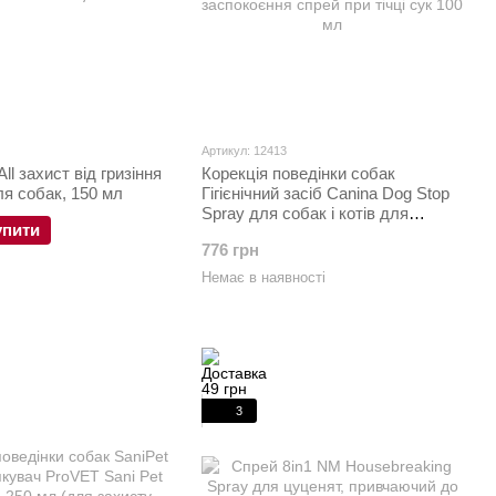
Артикул: 12413
l захист від гризіння
Корекція поведінки собак
ля собак, 150 мл
Гігієнічний засіб Canina Dog Stop
Spray для собак і котів для
упити
заспокоєння спрей при тічці сук
776 грн
100 мл
Немає в наявності
3