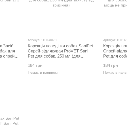
Артикул: 1111140431
Артикул: 111114
к Засіб
Корекція поведінки собак SaniPet
Корекція по
собак для
Спрей-відлякувач ProVET Sani
Спрей-відля
ів спрей
Pet для собак, 250 мл (для
Pet для соб
захисту від гризіння)
захисту міс
184 грн
184 грн
для туалету
Немає в наявності
Немає в наяв