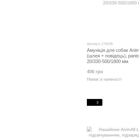
Артикул: 176028
Амуніція для собак Anim
(шлея + повідець), panto
20/330-500/1800 мм
406 грн
Немає в наявності
3