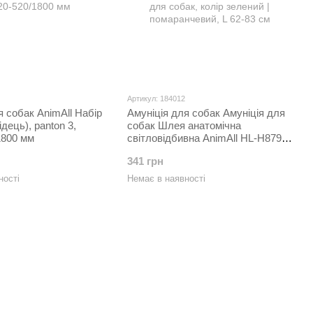
Артикул: 184012
я собак AnimAll Набір
Амуніція для собак Амуніція для
дець), panton 3,
собак Шлея анатомічна
1800 мм
світловідбивна AnimAll HL-H8791
для собак, колір зелений |
341 грн
помаранчевий, L 62-83 см
ності
Немає в наявності