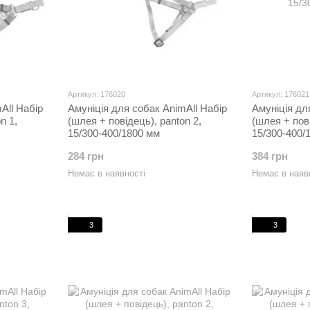
Артикул: 176020
Артикул: 176021
All Набір
Амуніція для собак AnimAll Набір
Амуніція дл
n 1,
(шлея + повідець), panton 2,
(шлея + пові
15/300-400/1800 мм
15/300-400/
284 грн
384 грн
Немає в наявності
Немає в наяв
3
3