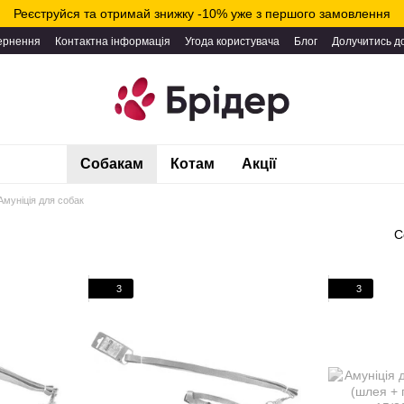
Реєструйся та отримай знижку -10% уже з першого замовлення
вернення
Контактна інформація
Угода користувача
Блог
Долучитись д
Собакам
Котам
Акції
Амуніція для собак
С
3
3