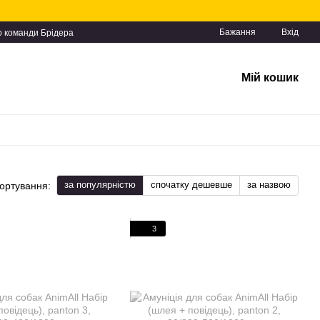
Бажання
Вхід
о команди Брідера
Мій кошик
за популярністю
спочатку дешевше
за назвою
ортування:
3