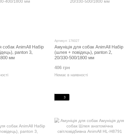
Артикул: 176027
я собак AnimAll Набір
Амуніція для собак AnimAll Набір
дець), panton 3,
(шлея + повідець), panton 2,
1800 мм
20/330-500/1800 мм
406 грн
ності
Немає в наявності
3