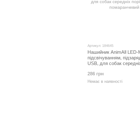
Артикул: 184645
Нашийник AnimAll LED-
підсвічуванням, підзар
USB, для собак середніх
55 см, помаранчевий
286 грн
Немає в наявності