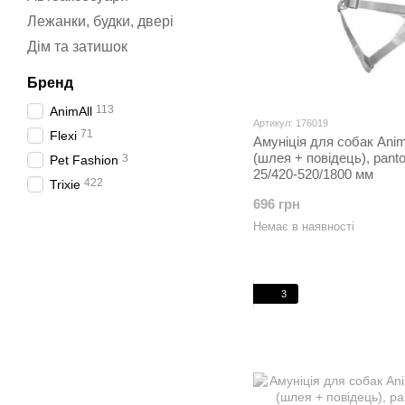
Лежанки, будки, двері
Дім та затишок
Бренд
113
AnimAll
Артикул: 176019
71
Flexi
Амуніція для собак Anim
(шлея + повідець), panto
3
Pet Fashion
25/420-520/1800 мм
422
Trixie
696 грн
Немає в наявності
3