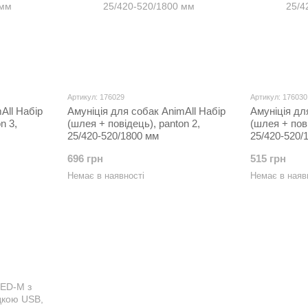
Артикул: 176029
Артикул: 176030
All Набір
Амуніція для собак AnimAll Набір
Амуніція дл
n 3,
(шлея + повідець), panton 2,
(шлея + пові
25/420-520/1800 мм
25/420-520/
696 грн
515 грн
Немає в наявності
Немає в наяв