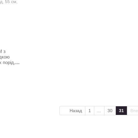
М з
ядкою
 порід,
Назад
1
...
30
31
Вп