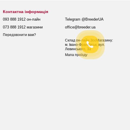
Контактна інформація
093 888 1912 он-лайн
Telegram @BreederUA
073 888 1912 магазини
office@breeder.ua
Передзвонити вам?
Склад он-лайн ЗооМагазину:
м. Івано-Франківськ, вул.
Левинського, 3а
Мапа проїзду