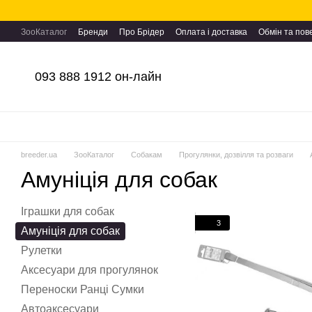
Перейти до основного контенту
ЗооКаталог
Бренди
Про Брідер
Оплата і доставка
Обмін та по
093 888 1912 он-лайн
breeder.ua
ЗооКаталог
Собакам
Прогулянки, дозвілля та розваги
Амуніція для собак
Іграшки для собак
3
Амуніція для собак
Рулетки
Аксесуари для прогулянок
Переноски Ранці Сумки
Автоаксесуари