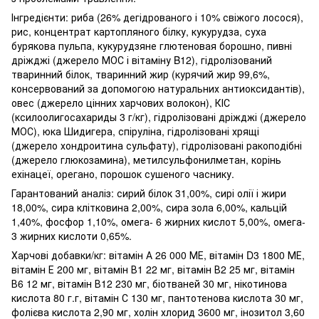
Інгредієнти: риба (26% дегідрованого і 10% свіжого лосося),
рис, концентрат картопляного білку, кукурудза, суха
бурякова пульпа, кукурудзяне глютеновая борошно, пивні
дріжджі (джерело МОС і вітаміну B12), гідролізований
тваринний білок, тваринний жир (курячий жир 99,6%,
консервований за допомогою натуральних антиоксидантів),
овес (джерело цінних харчових волокон), КІС
(ксилоолигосахариды 3 г/кг), гідролізовані дріжджі (джерело
МОС), юка Шидигера, спіруліна, гідролізовані хрящі
(джерело хондроитина сульфату), гідролізовані ракоподібні
(джерело глюкозамина), метилсульфонилметан, корінь
ехінацеї, орегано, порошок сушеного часнику.
Гарантований аналіз: сирий білок 31,00%, сирі олії і жири
18,00%, сира клітковина 2,00%, сира зола 6,00%, кальцій
1,40%, фосфор 1,10%, омега- 6 жирних кислот 5,00%, омега-
3 жирних кислоти 0,65%.
Харчові добавки/кг: вітамін А 26 000 МЕ, вітамін D3 1800 МЕ,
вітамін Е 200 мг, вітамін В1 22 мг, вітамін В2 25 мг, вітамін
В6 12 мг, вітамін В12 230 мг, біотваней 30 мг, нікотинова
кислота 80 г.г, вітамін С 130 мг, пантотенова кислота 30 мг,
фолієва кислота 2,90 мг, холін хлорид 3600 мг, інозитол 3,60