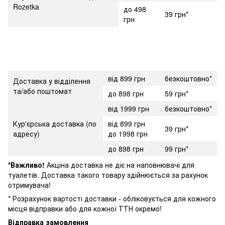
Rozetka
до 498
39 грн*
грн
від 899 грн
безкоштовно*
Доставка у відділення
та/або поштомат
до 898 грн
59 грн*
від 1999 грн
безкоштовно*
Кур'єрська доставка (по
від 899 грн
39 грн*
адресу)
до 1998 грн
до 898 грн
99 грн*
*Важливо!
Акціна доставка не діє на наповнювачі для
туалетів. Доставка такого товару здійнюється за рахунок
отримувача!
* Розрахунок вартості доставки - обліковується для кожного
місця відправки або для кожної ТТН окремо!
Відправка замовлення