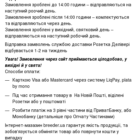
Замовлення зроблені до 14:00 години – відправляються на
наступний роочий день.
Замовлення зроблені після 14:00 години – комлектуються
та відправляються через день.
Замовлення зроблені у вихідний, святковий день –
відправляються на наступний робочий день.
Відправка замволень службою доставки Розетка Делівері
відбувається 1-2 на тиждень
Увага! Замовлення через сайт приймаються цілодобово, у
вихідні й у свята!
Способи оплати:
Карткою Visa або Mastercard через систему LiqPay, plata
by mono
Під час отримання товару в На Новій Пошті, віділені
Розетки або у поштоматі
Розбити платіж на 3 рівні частини від ПриватБанку, або
Монобанку (
детальніше про Опчату Частинами
)
Інтернет-мазазин breeder.ua гарантує якість продукції, та
зобов'язується обміняти товар або поврнути кошти у
випадку