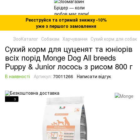
Реєструйся та отримай знижку -10%
уже з першого замовлення
ЗооКаталог
Собакам
Харчування
Сухий корм для собак
Сухий корм для цуценят та юніорів
всіх порід Monge Dog All breeds
Puppy & Junior лосось з рисом 800 г
В наявності
Артикул:
70011266
Написати відгук
3