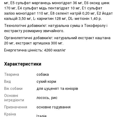
мг, Е5 сульфат марганець моногідрат 36 мг, Е6 оксид цинк
170 мг, Е4 сульфат мідь пентагідрат 10 мг, Е1 сульфат
залізо моногідрат 110 мг, Е8 селеніт натрій 0,20 мг, Е2 йодат
кальцій 3,50 мг, L- карнитин 128 мг, DL- метіонін 1,40 р.
Технологічні добавки/кг: натуральна суміш з Токоферолу і
екстракту розмарину звичайного.
Органолептичні добавки/кг: натуральний екстракт каштана
20 мг, екстракт артишока 300 мг.
Енергетична цінність: 4260 ккал/кг
Характеристики
Тварина
собака
Вид
сухий корм
Вік собаки
для цуценят та юніорів
Основні
лосось, рис
інгредієнти
Призначення
основне годування
Країна
Італія