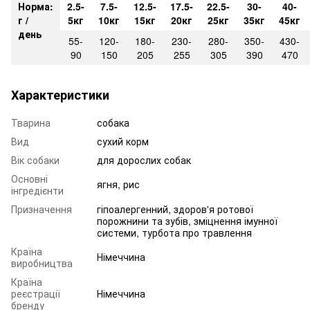
Норма:
2.5-
7.5-
12.5-
17.5-
22.5-
30-
40-
г /
5кг
10кг
15кг
20кг
25кг
35кг
45кг
день
55-
120-
180-
230-
280-
350-
430-
90
150
205
255
305
390
470
Характеристики
Тварина
собака
Вид
сухий корм
Вік собаки
для дорослих собак
Основні
ягня, рис
інгредієнти
Призначення
гіпоалергенний, здоров'я ротової
порожнини та зубів, зміцнення імунної
системи, турбота про травлення
Країна
Німеччина
виробництва
Країна
реєстрації
Німеччина
бренду