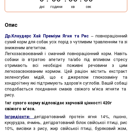
дні
години
хв
сек
Опис
Др.Клаудерс Хай Преміум Ягня та Рис
– повнораціонний
сухий корм для собак усіх порід з чутливим травленням та зі
зниженим апетитом.
Легкозасвоюваний і смачний повнораціонний корм. Навіть
собаки із втратою апетиту та/або під впливом стресу
отримають всі необхідні поживні речовини з цим
легкозасвоюваним кормом. Цей раціон містить екстракт
зеленогубих мідій, що є джерелом глюкозаміну та
хондроїтину які підтримують здоров'я суглобів. Вашій собаці
сподобається поєднання смаків свіжого м'яса ягняти та
рису.
1кг сухого корму відповідає харчовій цінності 420г
свіжого м’яса.
Інгредієнти:
дегідратований протеїн ягня 14%, пшоно,
кукурудза, ячмінь, дегідратований білок свійської птиці, рис
10%, висівки з рису, жир свійської птиці, буряковий жом,