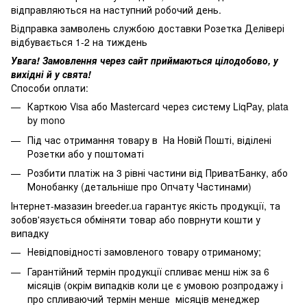
відправляються на наступний робочий день.
Відправка замволень службою доставки Розетка Делівері
відбувається 1-2 на тиждень
Увага! Замовлення через сайт приймаються цілодобово, у
вихідні й у свята!
Способи оплати:
Карткою Visa або Mastercard через систему LiqPay, plata
by mono
Під час отримання товару в На Новій Пошті, віділені
Розетки або у поштоматі
Розбити платіж на 3 рівні частини від ПриватБанку, або
Монобанку (
детальніше про Опчату Частинами
)
Інтернет-мазазин breeder.ua гарантує якість продукції, та
зобов'язується обміняти товар або поврнути кошти у
випадку
Невідповідності замовленого товару отриманому;
Гарантійний термін продукції спливає менш ніж за 6
місяців (окрім випадків коли це є умовою розпродажу і
про спливаючий термін менше місяців менеджер