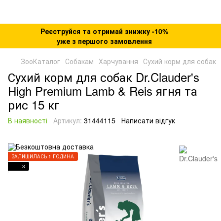
Реєструйся та отримай знижку -10%
уже з першого замовлення
ЗооКаталог
Собакам
Харчування
Сухий корм для собак
Сухий корм для собак Dr.Clauder's
High Premium Lamb & Reis ягня та
рис 15 кг
В наявності
Артикул:
31444115
Написати відгук
ЗАЛИШИЛАСЬ 1 ГОДИНА
3