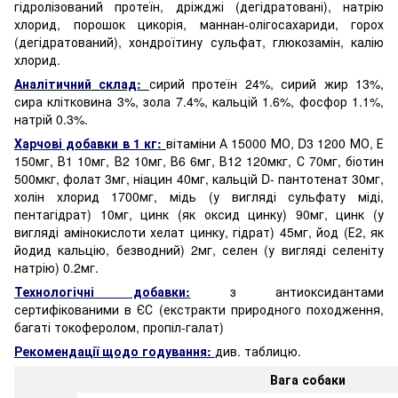
гідролізований протеїн, дріжджі (дегідратовані), натрію
хлорид, порошок цикорія, маннан-олігосахариди, горох
(дегідратований), хондроїтину сульфат, глюкозамін, калію
хлорид.
Аналітичний склад:
сирий протеїн 24%, сирий жир 13%,
сира клітковина 3%, зола 7.4%, кальцій 1.6%, фосфор 1.1%,
натрій 0.3%.
Харчові добавки в 1 кг:
вітаміни А 15000 МО, D3 1200 МО, Е
150мг, В1 10мг, В2 10мг, В6 6мг, В12 120мкг, С 70мг, біотин
500мкг, фолат 3мг, ніацин 40мг, кальцій D- пантотенат 30мг,
холін хлорид 1700мг, мідь (у вигляді сульфату міді,
пентагідрат) 10мг, цинк (як оксид цинку) 90мг, цинк (у
вигляді амінокислоти хелат цинку, гідрат) 45мг, йод (Е2, як
йодид кальцію, безводний) 2мг, селен (у вигляді селеніту
натрію) 0.2мг.
Технологічні добавки:
з антиоксидантами
сертифікованими в ЄС (екстракти природного походження,
багаті токоферолом, пропіл-галат)
Рекомендації щодо годування:
див. таблицю.
Вага собаки