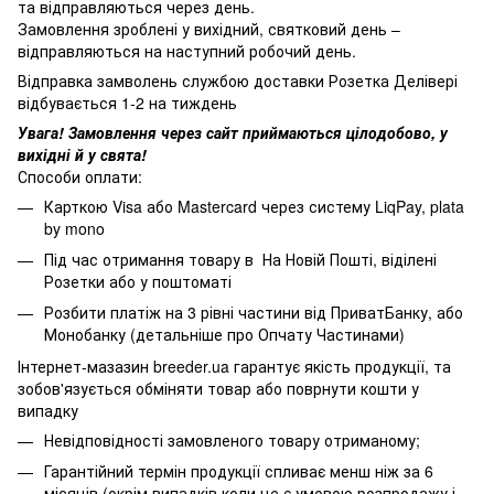
та відправляються через день.
Замовлення зроблені у вихідний, святковий день –
відправляються на наступний робочий день.
Відправка замволень службою доставки Розетка Делівері
відбувається 1-2 на тиждень
Увага! Замовлення через сайт приймаються цілодобово, у
вихідні й у свята!
Способи оплати:
Карткою Visa або Mastercard через систему LiqPay, plata
by mono
Під час отримання товару в На Новій Пошті, віділені
Розетки або у поштоматі
Розбити платіж на 3 рівні частини від ПриватБанку, або
Монобанку (
детальніше про Опчату Частинами
)
Інтернет-мазазин breeder.ua гарантує якість продукції, та
зобов'язується обміняти товар або поврнути кошти у
випадку
Невідповідності замовленого товару отриманому;
Гарантійний термін продукції спливає менш ніж за 6
місяців (окрім випадків коли це є умовою розпродажу і