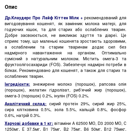
Опис
Др.Клаудерс Про Лайф Кіттен Мілк +
рекомендований для
вигодовування кошенят, як замінник молока матері, для
годуючих кішок, та для старих або ослаблених тварин.
Добре засвоюється, не викликає здуття та діареї. Це
сприяє тому, що маленькі кошенята зростають здоровими,
а ослабленим та старим тваринам додає сил без
надмірного навантаження на організм. Оптимально
сумісний з натуральним молоком. Містить омега-3 та
фруктоолігосахариди (FOS). Забезпечує надмірні потреби в
білках. Рекомендовано для кошенят, а також для старих та
ослаблених тварин.
Інгредієнти:
знежирене молоко (порошок), рапсова олія
(порошок), желатин гідролізат, риб'ячий жир (порошок),
омега-3 (порошок) 0.2%, інулін (FOS) 0.2%.
Аналітичний склад:
сирий протеїн 29%, сирий жир 25%,
сира клітковина 0.5%, зола 5.5%, кальцій 0.8%, фосфор
0.6%, натрій 0.3%.
Харчові добавки в 1 кг:
вітаміни А 62500 МО, D3 2000 МО, С
1250мг, Е 37.5мг, В1 75мг, В2 75мг, В6 50мг, В12 75мкг,