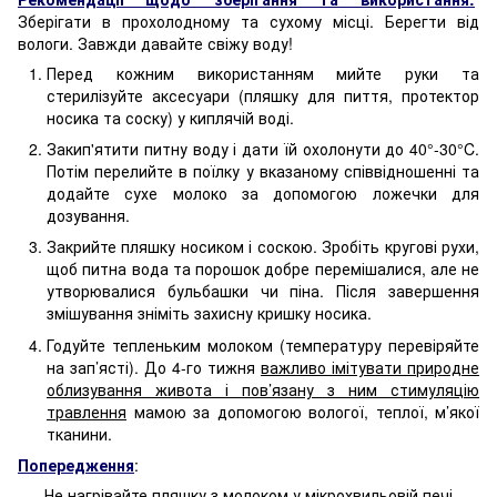
Зберігати в прохолодному та сухому місці. Берегти від
вологи. Завжди давайте свіжу воду!
Перед кожним використанням мийте руки та
стерилізуйте аксесуари (пляшку для пиття, протектор
носика та соску) у киплячій воді.
Закип'ятити питну воду і дати їй охолонути до 40°-30°C.
Потім перелийте в поїлку у вказаному співвідношенні та
додайте сухе молоко за допомогою ложечки для
дозування.
Закрийте пляшку носиком і соскою. Зробіть кругові рухи,
щоб питна вода та порошок добре перемішалися, але не
утворювалися бульбашки чи піна. Після завершення
змішування зніміть захисну кришку носика.
Годуйте тепленьким молоком (температуру перевіряйте
на зап’ясті). До 4-го тижня
важливо імітувати природне
облизування живота і пов’язану з ним стимуляцію
травлення
мамою за допомогою вологої, теплої, м’якої
тканини.
Попередження
:
Не нагрівайте пляшку з молоком у мікрохвильовій печі