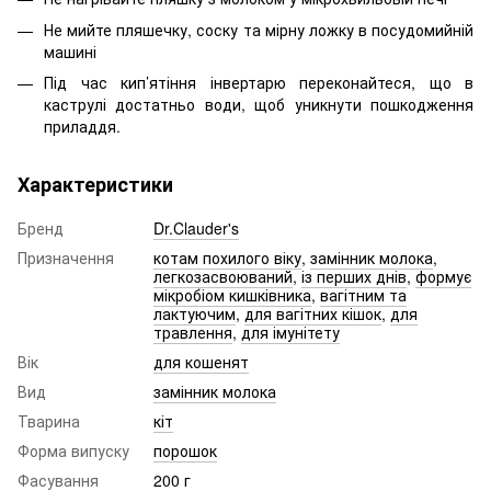
Не мийте пляшечку, соску та мірну ложку в посудомийній
машині
Під час кип’ятіння інвертарю переконайтеся, що в
каструлі достатньо води, щоб уникнути пошкодження
приладдя.
Характеристики
Бренд
Dr.Clauder's
Призначення
котам похилого віку
,
замінник молока
,
легкозасвоюваний
,
із перших днів
,
формує
мікробіом кишківника
,
вагітним та
лактуючим
,
для вагітних кішок
,
для
травлення
,
для імунітету
Вік
для кошенят
Вид
замінник молока
Тварина
кіт
Форма випуску
порошок
Фасування
200 г