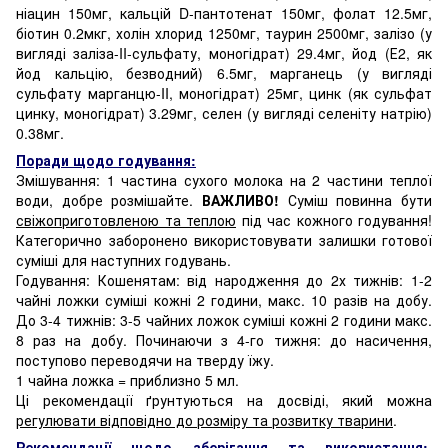
ніацин 150мг, кальцій D-пантотенат 150мг, фолат 12.5мг,
біотин 0.2мкг, холін хлорид 1250мг, таурин 2500мг, залізо (у
вигляді заліза-II-сульфату, моногідрат) 29.4мг, йод (Е2, як
йод кальцію, безводний) 6.5мг, марганець (у вигляді
сульфату марганцю-II, моногідрат) 25мг, цинк (як сульфат
цинку, моногідрат) 3.29мг, селен (у вигляді селеніту натрію)
0.38мг.
Поради щодо годування:
Змішування: 1 частина сухого молока на 2 частини теплої
води, добре розмішайте.
ВАЖЛИВО!
Суміш повинна бути
свіжоприготовленою та теплою
під час кожного годування!
Категорично заборонено використовувати залишки готової
суміші для наступних годувань.
Годування: Кошенятам: від народження до 2х тижнів: 1-2
чайні ложки суміші кожні 2 години, макс. 10 разів на добу.
До 3-4 тижнів: 3-5 чайних ложок суміші кожні 2 години макс.
8 раз на добу. Починаючи з 4-го тижня: до насичення,
поступово переводячи на тверду їжу.
1 чайна ложка = приблизно 5 мл.
Ці рекомендації ґрунтуються на досвіді, який можна
регулювати відповідно до розміру та розвитку тварини
.
Рекомендації щодо зберігання та використання: