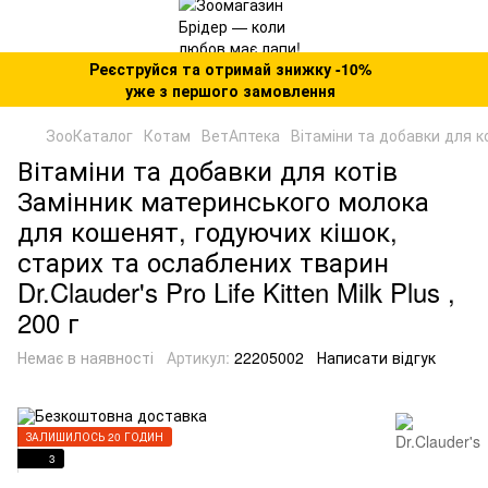
Реєструйся та отримай знижку -10%
уже з першого замовлення
ЗооКаталог
Котам
ВетАптека
Вітаміни та добавки для к
Вітаміни та добавки для котів
Замінник материнського молока
для кошенят, годуючих кішок,
старих та ослаблених тварин
Dr.Clauder's Pro Life Kitten Milk Plus ,
200 г
Немає в наявності
Артикул:
22205002
Написати відгук
ЗАЛИШИЛОСЬ 20 ГОДИН
3