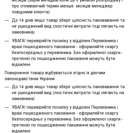
про спливаючий термін менше місяців менеджер
повідомив клієнта)
До 14 днів якщо товар зберіг цілісність паковавання та
не ушкоджений вид (лоістичні витрати тоді лягають на
замовника)
УВАГА! перевіряйте посилку у відділені Перевізника і
вразі пошкодженого паковання - оформляйте скаргу
безпосередньо у перевізника. Без оформленої скарги -
претензії по пошкодженню паковання можуть бути
відхилені
Повернення товару відбувається згідно із діючим
законодавством України
До 14 днів якщо товар зберіг цілісність паковавання та
не ушкоджений вид (лоістичні витрати тоді лягають на
замовника)
УВАГА! перевіряйте посилку у відділені Перевізника і
вразі пошкодженого паковання - оформляйте скаргу
безпосередньо у перевізника. Без оформленої скарги -
претензії по пошкодженню паковання можуть бути
відхилені