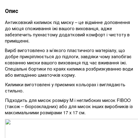
Опис
Антиковзкий килимок під миску – це відмінне доповнення
до місця споживання їжі вашого вихованця, адже
забезпечить пухнастому додатковий комфорт і чистоту в
приміщенні.
Виріб виготовлено з м’якого пластичного матеріалу, що
добре прикріплюється до підлоги, завдяки чому запобігає
ковзанню миски вашого вихованця під час вживання їжі.
Спеціальні бортики по краях килимка розбризкуванню води
або випадінню шматочків корму.
Килимки виготовлені у приємних кольорах і виглядають
стильно.
Підходить для мисок розміру M і неглибоких мисок FIBOO
(також – біорозкладних) або для мисок інших виробників із
максимальними розмірами 17 х 17 см.