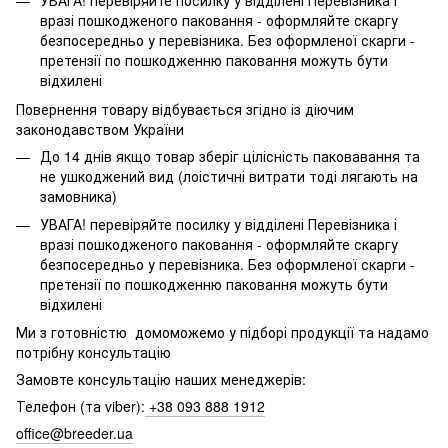
УВАГА! перевіряйте посилку у відділені Перевізника і
вразі пошкодженого паковання - оформляйте скаргу
безпосередньо у перевізника. Без оформленої скарги -
претензії по пошкодженню паковання можуть бути
відхилені
Повернення товару відбувається згідно із діючим
законодавством України
До 14 днів якщо товар зберіг цілісність паковавання та
не ушкоджений вид (лоістичні витрати тоді лягають на
замовника)
УВАГА! перевіряйте посилку у відділені Перевізника і
вразі пошкодженого паковання - оформляйте скаргу
безпосередньо у перевізника. Без оформленої скарги -
претензії по пошкодженню паковання можуть бути
відхилені
Ми з готовністю домоможемо у підборі продукції та надамо
потрібну консультацію
Замовте консультацію наших менеджерів:
Телефон (та viber):
+38 093 888 1912
office@breeder.ua