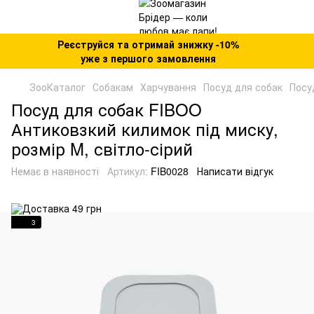
Реєструйся та отримай знижку -10%
уже з першого замовлення
ЗооКаталог
Собакам
Харчування
Посуд для собак
Посу
Посуд для собак FIBOO
Антиковзкий килимок під миску,
розмір M, світло-сірий
Немає в наявності
Артикул:
FIB0028
Написати відгук
3