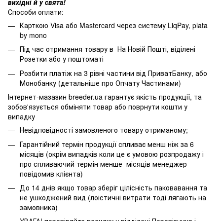
вихідні й у свята!
Способи оплати:
Карткою Visa або Mastercard через систему LiqPay, plata
by mono
Під час отримання товару в На Новій Пошті, віділені
Розетки або у поштоматі
Розбити платіж на 3 рівні частини від ПриватБанку, або
Монобанку (
детальніше про Опчату Частинами
)
Інтернет-мазазин breeder.ua гарантує якість продукції, та
зобов'язується обміняти товар або поврнути кошти у
випадку
Невідповідності замовленого товару отриманому;
Гарантійний термін продукції спливає менш ніж за 6
місяців (окрім випадків коли це є умовою розпродажу і
про спливаючий термін менше місяців менеджер
повідомив клієнта)
До 14 днів якщо товар зберіг цілісність паковавання та
не ушкоджений вид (лоістичні витрати тоді лягають на
замовника)