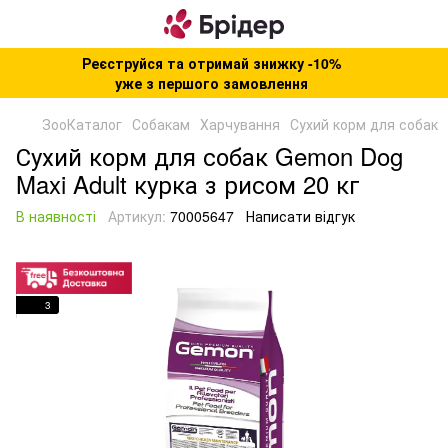
Реєструйся та отримай знижку -10%
уже з першого замовлення
ЗооКаталог
Собакам
Харчування
Сухий корм для собак
Сухий корм для собак Gemon Dog
Maxi Adult курка з рисом 20 кг
В наявності
Артикул:
70005647
Написати відгук
3