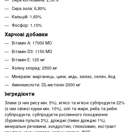
Сира зола: 6,80%
Кальцій: 1,60%
Фосфор: 1,10%
Харчові добавки
Вітамін А: 17000 МО
Вітамін D3: 1150 МО
Вітамін Е: 120 мг
Холіну хлорид: 2500 мг
Мінерали: марганець, цинк, мідь, залізо, селен, йод
Амінокислоти: DL-метіонін 2000 мг
Інгредієнти
Злаки (з них рису мін. 5%), м'ясо та м'ясні субпродукти 22%
(з них свіжої курки мін. 10%), олії та жири, риба та рибні
субпродукти, субпродукти рослинного походження
(бурякова пульпа 2%), дріжджі (пивні дріжджі 1%),
мінеральні речовини, хондроїтин, глюкозамін, екстракт
каштана, юка шідігера, холіну хлорид, ФОС