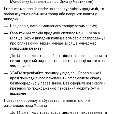
Монобанку (
детальніше про Опчату Частинами
)
Інтернет-мазазин breeder.ua гарантує якість продукції, та
зобов'язується обміняти товар або поврнути кошти у
випадку
Невідповідності замовленого товару отриманому;
Гарантійний термін продукції спливає менш ніж за 6
місяців (окрім випадків коли це є умовою розпродажу і
про спливаючий термін менше місяців менеджер
повідомив клієнта)
До 14 днів якщо товар зберіг цілісність паковавання та
не ушкоджений вид (лоістичні витрати тоді лягають на
замовника)
УВАГА! перевіряйте посилку у відділені Перевізника і
вразі пошкодженого паковання - оформляйте скаргу
безпосередньо у перевізника. Без оформленої скарги -
претензії по пошкодженню паковання можуть бути
відхилені
Повернення товару відбувається згідно із діючим
законодавством України
До 14 днів якщо товар зберіг цілісність паковавання та