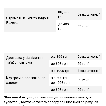
від 499
безкоштовно*
грн
Отримати в Точках видачі
Rozetka
до 498
39 грн*
грн
від 899 грн
безкоштовно*
Доставка у відділення
та/або поштомат
до 898 грн
59 грн*
від 1999 грн
безкоштовно*
Кур'єрська доставка (по
від 899 грн
39 грн*
адресу)
до 1998 грн
до 898 грн
99 грн*
*Важливо!
Акціна доставка не діє на наповнювачі для
туалетів. Доставка такого товару здійнюється за рахунок