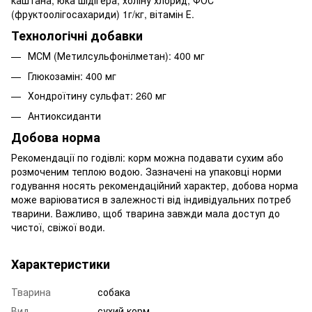
(фруктоолігосахариди) 1г/кг, вітамін Е.
Технологічні добавки
МСМ (Метилсульфонілметан): 400 мг
Глюкозамін: 400 мг
Хондроїтину сульфат: 260 мг
Антиоксиданти
Добова норма
Рекомендації по годівлі: корм можна подавати сухим або
розмоченим теплою водою. Зазначені на упаковці норми
годування носять рекомендаційний характер, добова норма
може варіюватися в залежності від індивідуальних потреб
тварини. Важливо, щоб тварина завжди мала доступ до
чистої, свіжої води.
Характеристики
Тварина
собака
Вид
сухий корм