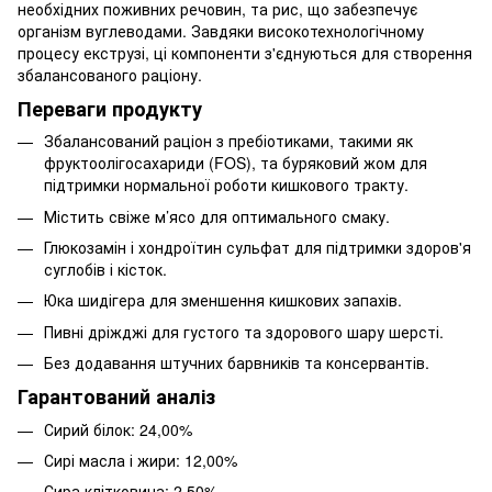
необхідних поживних речовин, та рис, що забезпечує
організм вуглеводами. Завдяки високотехнологічному
процесу екструзі, ці компоненти з'єднуються для створення
збалансованого раціону.
Переваги продукту
Збалансований раціон з пребіотиками, такими як
фруктоолігосахариди (FOS), та буряковий жом для
підтримки нормальної роботи кишкового тракту.
Містить свіже м’ясо для оптимального смаку.
Глюкозамін і хондроїтин сульфат для підтримки здоров'я
суглобів і кісток.
Юка шидігера для зменшення кишкових запахів.
Пивні дріжджі для густого та здорового шару шерсті.
Без додавання штучних барвників та консервантів.
Гарантований аналіз
Сирий білок: 24,00%
Сирі масла і жири: 12,00%
Сира клітковина: 2,50%