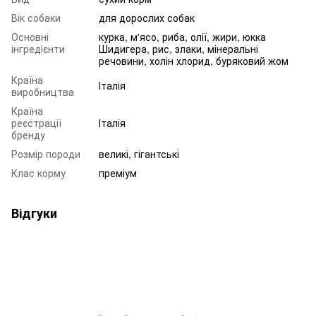
Вік собаки
для дорослих собак
Основні
курка, м'ясо, риба, олії, жири, юкка
інгредієнти
Шидигера, рис, злаки, мінеральні
речовини, холін хлорид, буряковий жом
Країна
Італія
виробництва
Країна
реєстрації
Італія
бренду
Розмір породи
великі, гігантські
Клас корму
преміум
Відгуки