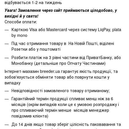
відбувається 1-2 на тиждень
Увага! Замовлення через сайт приймаються цілодобово, у
вихідні й у свята!
Способи оплати:
Карткою Visa або Mastercard через систему LiqPay, plata
by mono
Під час отримання товару в На Новій Пошті, віділені
Розетки або у поштоматі
Розбити платіж на 3 рівні частини від ПриватБанку, або
Монобанку (
детальніше про Опчату Частинами
)
Інтернет-мазазин breeder.ua гарантує якість продукції, та
зобов'язується обміняти товар або поврнути кошти у
випадку
Невідповідності замовленого товару отриманому;
Гарантійний термін продукції спливає менш ніж за 6
місяців (окрім випадків коли це є умовою розпродажу і
про спливаючий термін менше місяців менеджер
повідомив клієнта)
До 14 днів якщо товар зберіг цілісність паковавання та