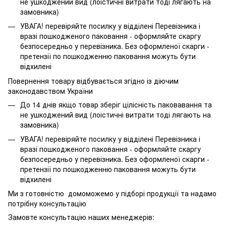
не ушкоджений вид (лоістичні витрати тоді лягають на
замовника)
УВАГА! перевіряйте посилку у відділені Перевізника і
вразі пошкодженого паковання - оформляйте скаргу
безпосередньо у перевізника. Без оформленої скарги -
претензії по пошкодженню паковання можуть бути
відхилені
Повернення товару відбувається згідно із діючим
законодавством України
До 14 днів якщо товар зберіг цілісність паковавання та
не ушкоджений вид (лоістичні витрати тоді лягають на
замовника)
УВАГА! перевіряйте посилку у відділені Перевізника і
вразі пошкодженого паковання - оформляйте скаргу
безпосередньо у перевізника. Без оформленої скарги -
претензії по пошкодженню паковання можуть бути
відхилені
Ми з готовністю домоможемо у підборі продукції та надамо
потрібну консультацію
Замовте консультацію наших менеджерів: