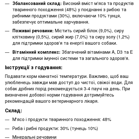
Збалансований склад:
Високий вміст м'яса та продуктів
тваринного походження (48%) у поєднанні з рибою та
рибними продуктами (30%), включаючи 10% тунця,
забезпечує оптимальне харчування.
Поживні речовини:
Містить сирий білок (9,0%), сиру
клітковину (0,5%), сирий жир (7,0%) та сиру золу (1,2%)
для підтримки здоров'я та енергії вашого собаки.
Вітамінний комплекс:
Збагачений вітамінами A, D3 та E
для підтримки імунної системи та загального здоров'я.
Інструкції з годування:
Подавати корм кімнатної температури. Важливо, щоб ваш
улюбленець завжди мав доступ до чистої, свіжої води. Для
собак дрібних порід рекомендується 3-4 паучі на день. При
визначенні добової норми годування дотримуйтесь
рекомендацій вашого ветеринарного лікаря.
Склад:
М'ясо і продукти тваринного походження: 48%
Риба і рибні продукти: 30% (тунець 10%)
Мінеральні речовини