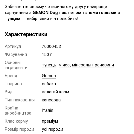
Забезпечте своєму чотириногому другу найкраще
харчування з
GEMON Dog паштетом та шматочками з
тунцем
— вибір, який він полюбить!
Характеристики
Артикул
70300452
Фасування
150 г
Основні
тунець
,
м'ясо
,
мінеральні речовини
інгредієнти
Бренд
Gemon
Тварина
собака
Вид
вологий корм
Тип паковання
консерва
Країна
Італія
виробництва
Клас корму
преміум
Розмір породи
усі породи