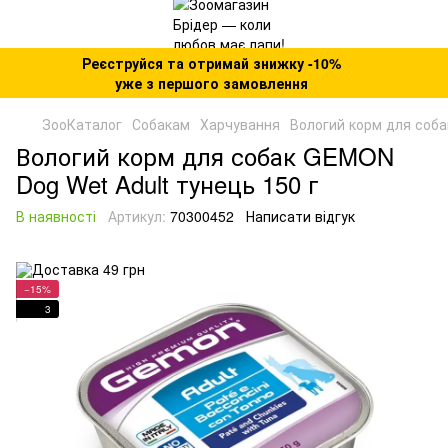
Реєструйся та отримай знижку -10%
уже з першого замовлення
ЗооКаталог
Собакам
Харчування
Вологий корм для соба
Вологий корм для собак GEMON
Dog Wet Adult тунeць 150 г
В наявності
Артикул:
70300452
Написати відгук
−15%
3