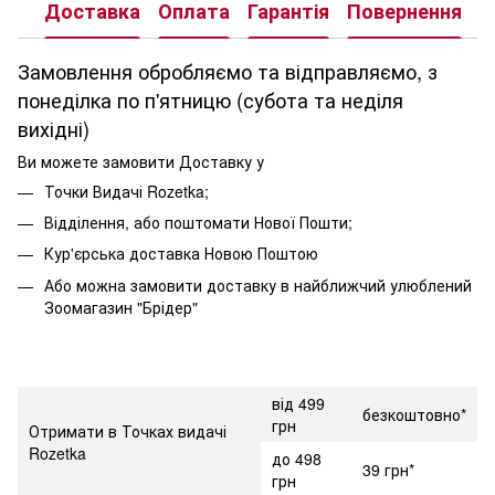
Доставка
Оплата
Гарантія
Повернення
К
Замовлення обробляємо та відправляємо, з
понеділка по п'ятницю (субота та неділя
вихідні)
Ви можете замовити Доставку у
Точки Видачі Rozetka;
Відділення, або поштомати Нової Пошти;
Кур'єрська доставка Новою Поштою
Або можна замовити доставку в найближчий улюблений
Зоомагазин "Брідер"
від 499
безкоштовно*
грн
Отримати в Точках видачі
Rozetka
до 498
39 грн*
грн