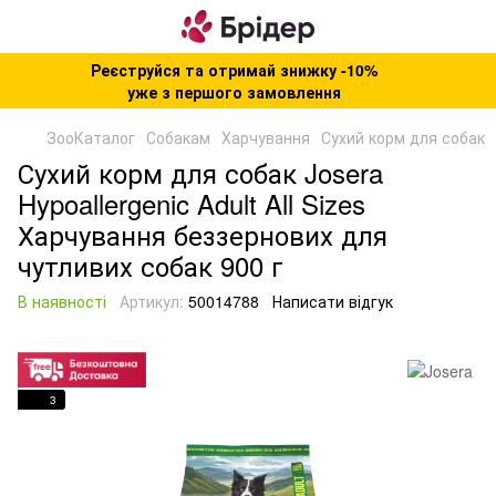
Реєструйся та отримай знижку -10%
уже з першого замовлення
ЗооКаталог
Собакам
Харчування
Сухий корм для собак
Сухий корм для собак Josera
Hypoallergenic Adult All Sizes
Харчування беззернових для
чутливих собак 900 г
В наявності
Артикул:
50014788
Написати відгук
3