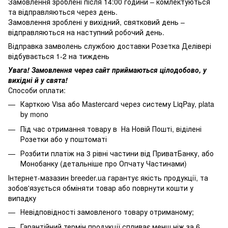
Замовлення зроблені після 14:00 години – комлектуються
та відправляються через день.
Замовлення зроблені у вихідний, святковий день –
відправляються на наступний робочий день.
Відправка замволень службою доставки Розетка Делівері
відбувається 1-2 на тиждень
Увага! Замовлення через сайт приймаються цілодобово, у
вихідні й у свята!
Способи оплати:
Карткою Visa або Mastercard через систему LiqPay, plata
by mono
Під час отримання товару в На Новій Пошті, віділені
Розетки або у поштоматі
Розбити платіж на 3 рівні частини від ПриватБанку, або
Монобанку (
детальніше про Опчату Частинами
)
Інтернет-мазазин breeder.ua гарантує якість продукції, та
зобов'язується обміняти товар або поврнути кошти у
випадку
Невідповідності замовленого товару отриманому;
Гарантійний термін продукції спливає менш ніж за 6