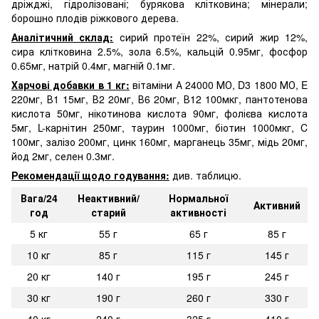
дріжджі, гідролізовані; бурякова клітковина; мінерали;
борошно плодів ріжкового дерева.
Аналітичний склад:
сирий протеїн 22%, сирий жир 12%,
сира клітковина 2.5%, зола 6.5%, кальцій 0.95мг, фосфор
0.65мг, натрій 0.4мг, магній 0.1мг.
Харчові добавки в 1 кг:
вітаміни А 24000 МО, D3 1800 МО, E
220мг, В1 15мг, В2 20мг, В6 20мг, В12 100мкг, пантотенова
кислота 50мг, нікотинова кислота 90мг, фолієва кислота
5мг, L-карнітин 250мг, таурин 1000мг, біотин 1000мкг, C
100мг, залізо 200мг, цинк 160мг, марганець 35мг, мідь 20мг,
йод 2мг, селен 0.3мг.
Рекомендації щодо годування:
див. таблицю.
Вага/24
Неактивний/
Нормальної
Активний
год
старий
активності
5 кг
55 г
65 г
85 г
10 кг
85 г
115 г
145 г
20 кг
140 г
195 г
245 г
30 кг
190 г
260 г
330 г
40 кг
240 г
325 г
410 г