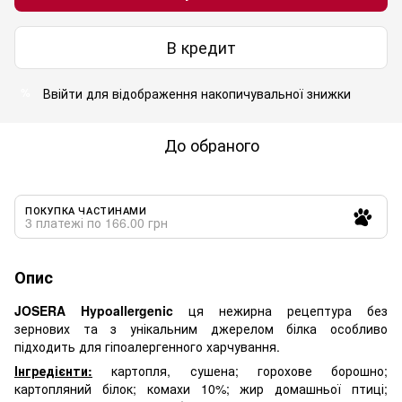
В кредит
Ввійти
для відображення накопичувальної знижки
%
До обраного
ПОКУПКА ЧАСТИНАМИ
3 платежі по 166.00 грн
Опис
JOSERA Hypoallergenic
ця нежирна рецептура без
зернових та з унікальним джерелом білка особливо
підходить для гіпоалергенного харчування.
Інгредієнти:
картопля, сушена; горохове борошно;
картопляний білок; комахи 10%; жир домашньої птиці;