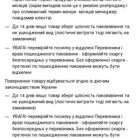
місяців (окрім випадків коли це є умовою розпродажу і
про спливаючий термін менше місяців менеджер
повідомив клієнта)
До 14 днів якщо товар зберіг цілісність паковавання та
не ушкоджений вид (лоістичні витрати тоді лягають на
замовника)
УВАГА! перевіряйте посилку у відділені Перевізника і
вразі пошкодженого паковання - оформляйте скаргу
безпосередньо у перевізника. Без оформленої скарги -
претензії по пошкодженню паковання можуть бути
відхилені
Повернення товару відбувається згідно із діючим
законодавством України
До 14 днів якщо товар зберіг цілісність паковавання та
не ушкоджений вид (лоістичні витрати тоді лягають на
замовника)
УВАГА! перевіряйте посилку у відділені Перевізника і
вразі пошкодженого паковання - оформляйте скаргу
безпосередньо у перевізника. Без оформленої скарги -
претензії по пошкодженню паковання можуть бути