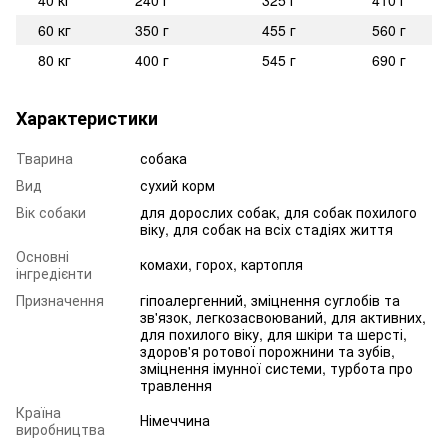
60 кг
350 г
455 г
560 г
80 кг
400 г
545 г
690 г
Характеристики
Тварина
собака
Вид
сухий корм
Вік собаки
для дорослих собак, для собак похилого
віку, для собак на всіх стадіях життя
Основні
комахи, горох, картопля
інгредієнти
Призначення
гіпоалергенний, зміцнення суглобів та
зв'язок, легкозасвоюваний, для активних,
для похилого віку, для шкіри та шерсті,
здоров'я ротової порожнини та зубів,
зміцнення імунної системи, турбота про
травлення
Країна
Німеччина
виробництва