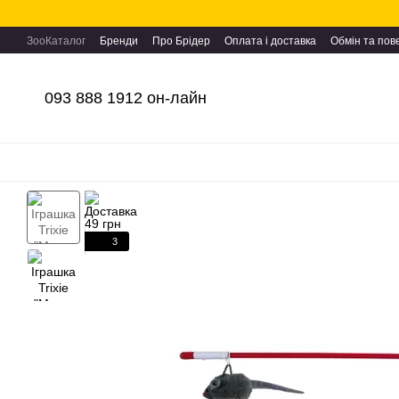
Перейти до основного контенту
ЗооКаталог
Бренди
Про Брідер
Оплата і доставка
Обмін та по
093 888 1912 он-лайн
3