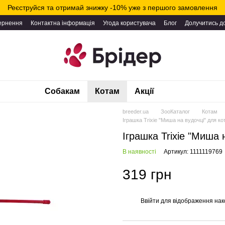
Реєструйся та отримай знижку -10% уже з першого замовлення
вернення
Контактна інформація
Угода користувача
Блог
Долучитись д
Собакам
Котам
Акції
breeder.ua
ЗооКаталог
Котам
Іграшка Trixie "Миша на вудочці" для ко
Іграшка Trixie "Миша 
В наявності
Артикул: 1111119769
319 грн
Ввійти
для відображення нак
%