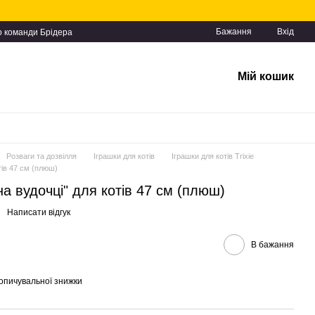
Бажання
Вхід
о команди Брідера
Мій кошик
Розваги та дозвілля
Іграшки для котів
Іграшки для котів Trixie
тів 47 см (плюш)
на вудочці" для котів 47 см (плюш)
Написати відгук
В бажання
опичувальної знижки