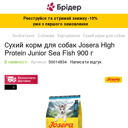
Реєструйся та отримай знижку -10%
уже з першого замовлення
ЗооКаталог
Собакам
Харчування
Сухий корм для собак
Сухий корм для собак Josera High
Protein Junior Sea Fish 900 г
В наявності
Артикул:
50014834
Написати відгук
3