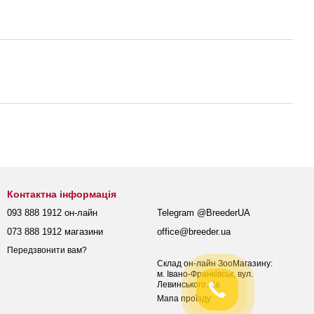
Контактна інформація
093 888 1912 он-лайн
Telegram @BreederUA
073 888 1912 магазини
office@breeder.ua
Передзвонити вам?
Склад он-лайн ЗооМагазину:
м. Івано-Франківськ, вул.
Левинського, 3а
Мапа проїзду