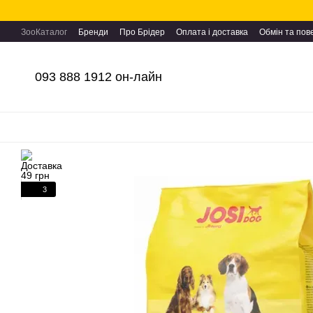
Перейти до основного контенту
ЗооКаталог
Бренди
Про Брідер
Оплата і доставка
Обмін та по
093 888 1912 он-лайн
3