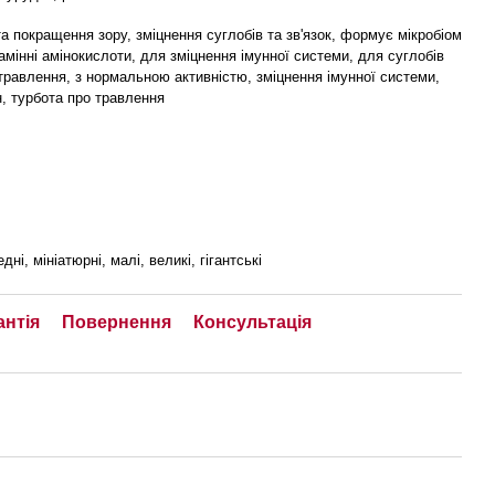
а покращення зору, зміцнення суглобів та зв'язок, формує мікробіом
амінні амінокислоти, для зміцнення імунної системи, для суглобів
 травлення, з нормальною активністю, зміцнення імунної системи,
н, турбота про травлення
дні, мініатюрні, малі, великі, гігантські
антія
Повернення
Консультація