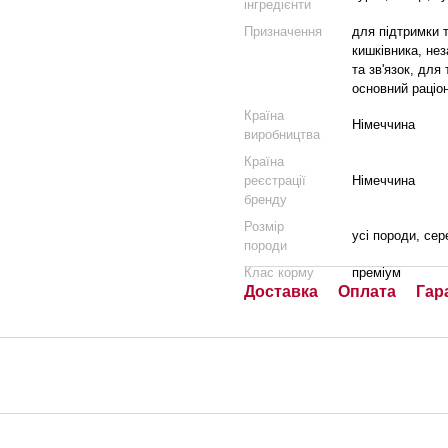
інгредієнти
Призначення
для підтримки т
кишківника, нез
та зв'язок, для
основний раціо
Країна
Німеччина
виробництва
Країна
реєстрації
Німеччина
бренду
Розмір
усі породи, сере
породи
Клас корму
преміум
Доставка
Оплата
Гар