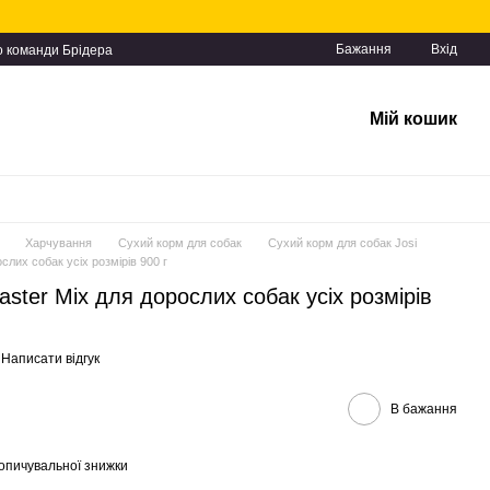
Бажання
Вхід
о команди Брідера
Мій кошик
Харчування
Сухий корм для собак
Сухий корм для собак Josi
слих собак усіх розмірів 900 г
ster Mix для дорослих собак усіх розмірів
Написати відгук
В бажання
опичувальної знижки