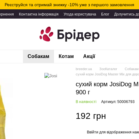
Реєструйся та отримай знижку -10% уже з першого замовлення
вернення
Контактна інформація
Угода користувача
Блог
Долучитись д
Собакам
Котам
Акції
breeder.ua
ЗооКаталог
Собакам
сухий корм JosiDog Master Mix для доро
сухий корм JosiDog Ma
900 г
В наявності
Артикул: 50006793
192 грн
Ввійти
для відображення нак
%