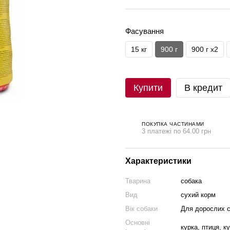
Фасування
15 кг
900 г
900 г х2
Купити
В кредит
ПОКУПКА ЧАСТИНАМИ
3 платежі по 64.00 грн
Характеристики
Тварина
собака
Вид
сухий корм
Вік собаки
Для дорослих с
Основні
курка, птиця, к