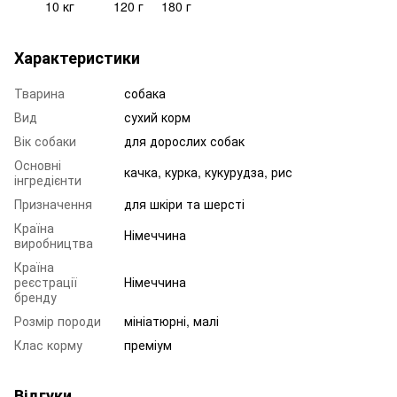
10 кг
120 г
180 г
Характеристики
Тварина
собака
Вид
сухий корм
Вік собаки
для дорослих собак
Основні
качка, курка, кукурудза, рис
інгредієнти
Призначення
для шкіри та шерсті
Країна
Німеччина
виробництва
Країна
реєстрації
Німеччина
бренду
Розмір породи
мініатюрні, малі
Клас корму
преміум
Відгуки