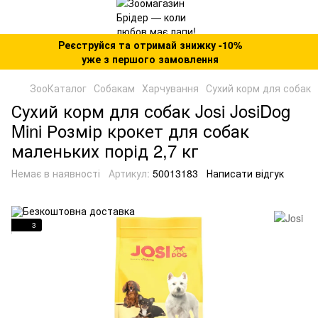
Реєструйся та отримай знижку -10%
уже з першого замовлення
ЗооКаталог
Собакам
Харчування
Сухий корм для собак
Сухий корм для собак Josi JosiDog
Mini Розмір крокет для собак
маленьких порід 2,7 кг
Немає в наявності
Артикул:
50013183
Написати відгук
3