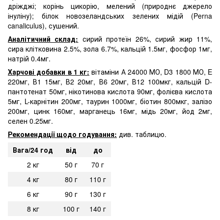
дріжджі; корінь цикорію, мелений (природнє джерело
інуліну); білок новозеландських зелених мідій (Perna
canaliculus), сушений.
Аналітичний склад:
сирий протеїн 26%, сирий жир 11%,
сира клітковина 2.5%, зола 6.7%, кальцій 1.5мг, фосфор 1мг,
натрій 0.4мг.
Харчові добавки в 1 кг:
вітаміни А 24000 МО, D3 1800 МО, E
220мг, В1 15мг, В2 20мг, В6 20мг, В12 100мкг, кальцій D-
пантотенат 50мг, нікотинова кислота 90мг, фолієва кислота
5мг, L-карнітин 200мг, таурин 1000мг, біотин 800мкг, залізо
200мг, цинк 160мг, марганець 16мг, мідь 20мг, йод 2мг,
селен 0.25мг.
Рекомендації щодо годування:
див. таблицю.
Вага/24 год
від
до
2 кг
50 г
70 г
4 кг
80 г
110 г
6 кг
90 г
130 г
8 кг
100 г
140 г