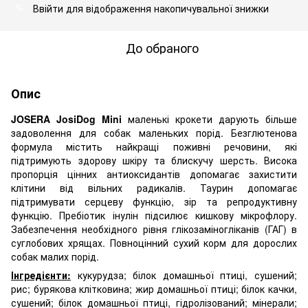
Ввійти
для відображення накопичувальної знижки
%
До обраного
Опис
JOSERA JosiDog Mini
маленькі крокети дарують більше
задоволення для собак маленьких порід. Безглютенова
формула містить найкращі поживні речовини, які
підтримують здорову шкіру та блискучу шерсть. Висока
пропорція цінних антиоксидантів допомагає захистити
клітини від вільних радикалів. Таурин допомагає
підтримувати серцеву функцію, зір та репродуктивну
функцію. Пребіотик інулін підсилює кишкову мікрофлору.
Забезпечення необхідного рівня глікозаміногліканів (ГАГ) в
суглобових хрящах. Повноцінний сухий корм для дорослих
собак малих порід.
Інгредієнти:
кукурудза; білок домашньої птиці, сушений;
рис; бурякова клітковина; жир домашньої птиці; білок качки,
сушений; білок домашньої птиці, гідролізований; мінерали;