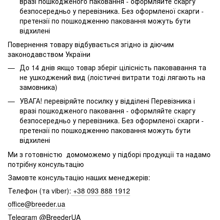
вразі пошкодженого паковання - оформляйте скаргу
безпосередньо у перевізника. Без оформленої скарги -
претензії по пошкодженню паковання можуть бути
відхилені
Повернення товару відбувається згідно із діючим
законодавством України
До 14 днів якщо товар зберіг цілісність паковавання та
не ушкоджений вид (лоістичні витрати тоді лягають на
замовника)
УВАГА! перевіряйте посилку у відділені Перевізника і
вразі пошкодженого паковання - оформляйте скаргу
безпосередньо у перевізника. Без оформленої скарги -
претензії по пошкодженню паковання можуть бути
відхилені
Ми з готовністю домоможемо у підборі продукції та надамо
потрібну консультацію
Замовте консультацію наших менеджерів:
Телефон (та viber):
+38 093 888 1912
office@breeder.ua
Telegram @BreederUA