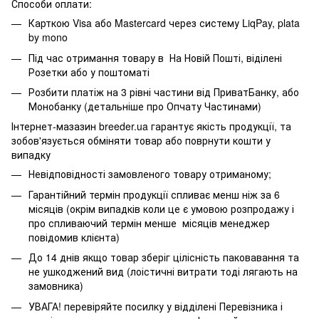
Способи оплати:
Карткою Visa або Mastercard через систему LiqPay, plata
by mono
Під час отримання товару в На Новій Пошті, віділені
Розетки або у поштоматі
Розбити платіж на 3 рівні частини від ПриватБанку, або
Монобанку (
детальніше про Опчату Частинами
)
Інтернет-мазазин breeder.ua гарантує якість продукції, та
зобов'язується обміняти товар або поврнути кошти у
випадку
Невідповідності замовленого товару отриманому;
Гарантійний термін продукції спливає менш ніж за 6
місяців (окрім випадків коли це є умовою розпродажу і
про спливаючий термін менше місяців менеджер
повідомив клієнта)
До 14 днів якщо товар зберіг цілісність паковавання та
не ушкоджений вид (лоістичні витрати тоді лягають на
замовника)
УВАГА! перевіряйте посилку у відділені Перевізника і