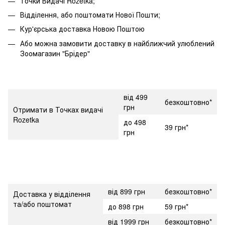
Точки Видачі Rozetka;
Відділення, або поштомати Нової Пошти;
Кур'єрська доставка Новою Поштою
Або можна замовити доставку в найближчий улюблений
Зоомагазин "Брідер"
від 499
безкоштовно*
грн
Отримати в Точках видачі
Rozetka
до 498
39 грн*
грн
від 899 грн
безкоштовно*
Доставка у відділення
та/або поштомат
до 898 грн
59 грн*
від 1999 грн
безкоштовно*