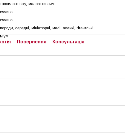
 похилого віку, малоактивним
еччина
еччина
 породи, середні, мініатюрні, малі, великі, гігантські
міум
антія
Повернення
Консультація