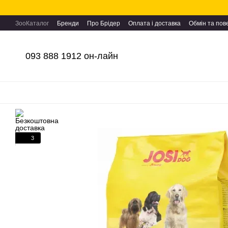
Перейти до основного контенту
ЗооКаталог
Бренди
Про Брідер
Оплата і доставка
Обмін та по
093 888 1912 он-лайн
3