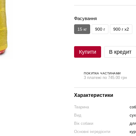
Фасування
15 кг
900 г
900 г х2
Купити
В кредит
ПОКУПКА ЧАСТИНАМИ
3 платежі по 745.00 грн
Характеристики
Тварина
соб
Вид
сух
Вік собаки
для
Основні інгредієнти
кур