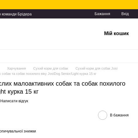
Бажання
Вхід
о команди Брідера
Мій кошик
Харчування
Сухий корм для собак
Сухий корм для собак Josi
обак та собак похилого віку JosiDog Senior/Light курка 15 кг
лих малоактивних собак та собак похилого
ght курка 15 кг
Написати відгук
В бажання
опичувальної знижки