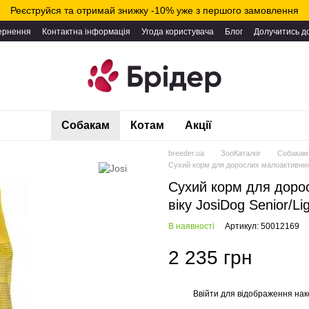
Реєструйся та отримай знижку -10% уже з першого замовлення
вернення
Контактна інформація
Угода користувача
Блог
Долучитись д
Собакам
Котам
Акції
breeder.ua
ЗооКаталог
Собакам
Сухий корм для дорослих малоактивних с
Сухий корм для дорос
віку JosiDog Senior/Li
В наявності
Артикул: 50012169
2 235 грн
Ввійти
для відображення нак
%