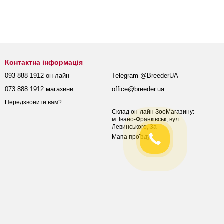
Контактна інформація
093 888 1912 он-лайн
Telegram @BreederUA
073 888 1912 магазини
office@breeder.ua
Передзвонити вам?
Склад он-лайн ЗооМагазину:
м. Івано-Франківськ, вул.
Левинського, 3а
Мапа проїзду