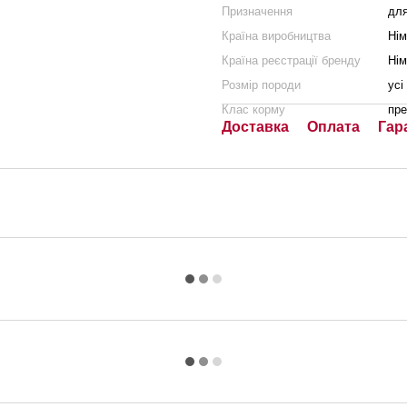
Призначення
для
Країна виробництва
Нім
Країна реєстрації бренду
Нім
Розмір породи
усі
Клас корму
пре
Доставка
Оплата
Гар