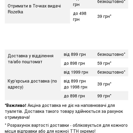
безкоштовно*
грн
Отримати в Точках видачі
Rozetka
до 498
39 грн*
грн
від 899 грн
безкоштовно*
Доставка у відділення
та/або поштомат
до 898 грн
59 грн*
від 1999 грн
безкоштовно*
Кур'єрська доставка (по
від 899 грн
39 грн*
адресу)
до 1998 грн
до 898 грн
99 грн*
*Важливо!
Акціна доставка не діє на наповнювачі для
туалетів. Доставка такого товару здійнюється за рахунок
отримувача!
* Розрахунок вартості доставки - обліковується для кожного
місця відправки або для кожної ТТН окремо!