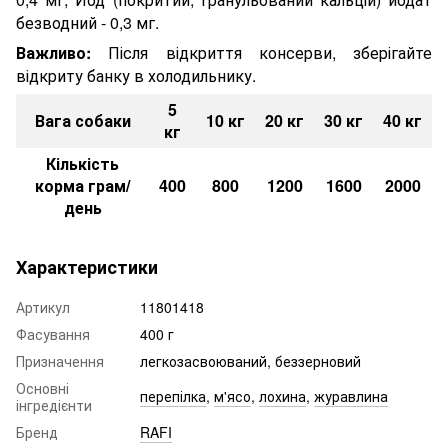
безводний - 0,3 мг.
Важливо:
Після відкриття консерви, зберігайте
відкриту банку в холодильнику.
5
Вага собаки
10 кг
20 кг
30 кг
40 кг
кг
Кількість
корма грам/
400
800
1200
1600
2000
день
Характеристики
Артикул
11801418
Фасування
400 г
Призначення
легкозасвоюваний, беззерновий
Основні
перепілка
,
м'ясо
,
лохина
,
журавлина
інгредієнти
Бренд
RAFI