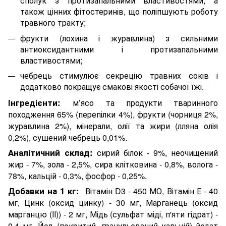
сполук з протизапальними властивостями, а
також цінних фітостеринів, що поліпшують роботу
травного тракту;
фрукти (лохина і журавлина) з сильними
антиоксидантними і протизапальними
властивостями;
чебрець стимулює секрецію травних соків і
додатково покращує смакові якості собачої їжі.
Інгредієнти:
м’ясо та продукти тваринного
походження 65% (перепілки 4%), фрукти (чорниця 2%,
журавлина 2%), мінерали, олії та жири (лляна олія
0,2%), сушений чебрець 0,01%.
Аналітичний склад:
сирий білок - 9%, неочищений
жир - 7%, зола - 2,5%, сира клітковина - 0,8%, волога -
78%, кальцій - 0,3%, фосфор - 0,25%.
Добавки на 1 кг:
Вітамін D3 - 450 МО, Вітамін Е - 40
мг, Цинк (оксид цинку) - 30 мг, Марганець (оксид
марганцю (II)) - 2 мг, Мідь (сульфат міді, п'яти гідрат) -
0,4 мг, Йод (покритий, гранульований кальцій) йодат