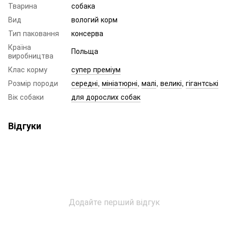
Тварина
собака
Вид
вологий корм
Тип паковання
консерва
Країна
Польща
виробництва
Клас корму
супер преміум
Розмір породи
середні
,
мініатюрні
,
малі
,
великі
,
гігантські
Вік собаки
для дорослих собак
Відгуки
Додайте перший відгук