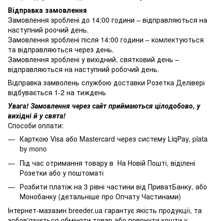
Відправка замовлення
Замовлення зроблені до 14:00 години – відправляються на
наступний роочий день.
Замовлення зроблені після 14:00 години – комлектуються
та відправляються через день.
Замовлення зроблені у вихідний, святковий день –
відправляються на наступний робочий день.
Відправка замволень службою доставки Розетка Делівері
відбувається 1-2 на тиждень
Увага! Замовлення через сайт приймаються цілодобово, у
вихідні й у свята!
Способи оплати:
Карткою Visa або Mastercard через систему LiqPay, plata
by mono
Під час отримання товару в На Новій Пошті, віділені
Розетки або у поштоматі
Розбити платіж на 3 рівні частини від ПриватБанку, або
Монобанку (
детальніше про Опчату Частинами
)
Інтернет-мазазин breeder.ua гарантує якість продукції, та
зобов'язується обміняти товар або поврнути кошти у