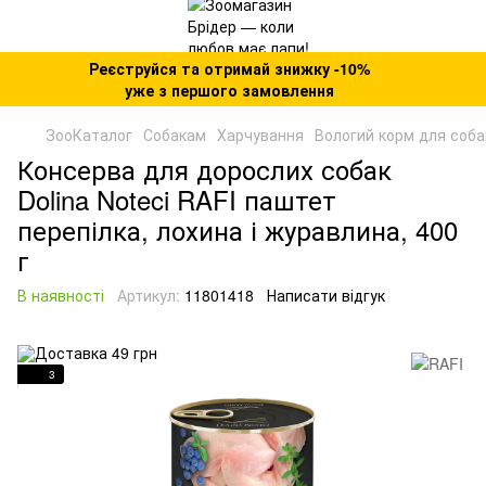
Реєструйся та отримай знижку -10%
уже з першого замовлення
ЗооКаталог
Собакам
Харчування
Вологий корм для соба
Консерва для дорослих собак
Dolina Noteci RAFI паштет
перепілка, лохина і журавлина, 400
г
В наявності
Артикул:
11801418
Написати відгук
3