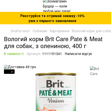
Реєструйся та отримай знижку -10%
уже з першого замовлення
ЗооКаталог
Собакам
Харчування
Вологий корм для соба
Вологий корм Brit Care Pate & Meat
для собак, з олениною, 400 г
В наявності
Артикул:
1111151341
Написати відгук
3