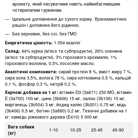
аромату, який ласуватиме навіть найвибагливішим
чотирилапим гурманам.
Ідеальне доповнення до сухого корму. Урізноманітнює
раціон і доповнює його рідиною.
Без зернових, без сої, без ГМО
Енергетична цінність:
1 054 ккал/кг
Склад:
44% курка (м'ясо та субпродукти), 26% оленина
(м'ясо та субпродукти), 3% горохового крохмалю, 1%
горохового волокна, 0,5% лососеве масло.
Аналітичні компоненти:
сирий протеїн 8 %, вміст жиру 7 %,
сира зола 3,5%, волога 78 %, сира клітковина 0,5 %, кальцій
0,1 %, фосфор 0,3 %, натрій 0,2 %.
Харчові добавки на 1 кг:
вітамін D3 (3a671) 250 МО, вітамін
E (3a700) 100 мг, цинк (3b606) 15 мг, залізо (3b106) 10 мг,
марганець (3b504) 3 мг, йодид калію (3b201) 0,75 мг, мідь
(3b406) 0,5 мг, біотин (3a880) 0,2 мг. Технічні добавки на 1
кг: камедь ріжкового дерева (E410) 5 000 мг.
Вага собаки
1-10
10-25
25-45
45-90
(кг)