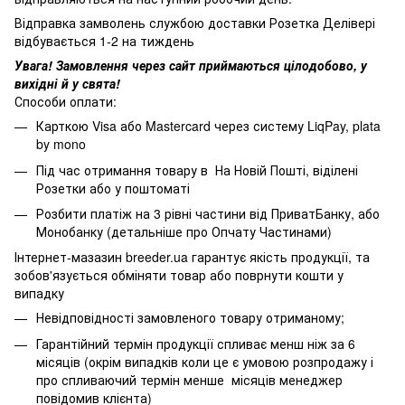
Відправка замволень службою доставки Розетка Делівері
відбувається 1-2 на тиждень
Увага! Замовлення через сайт приймаються цілодобово, у
вихідні й у свята!
Способи оплати:
Карткою Visa або Mastercard через систему LiqPay, plata
by mono
Під час отримання товару в На Новій Пошті, віділені
Розетки або у поштоматі
Розбити платіж на 3 рівні частини від ПриватБанку, або
Монобанку (
детальніше про Опчату Частинами
)
Інтернет-мазазин breeder.ua гарантує якість продукції, та
зобов'язується обміняти товар або поврнути кошти у
випадку
Невідповідності замовленого товару отриманому;
Гарантійний термін продукції спливає менш ніж за 6
місяців (окрім випадків коли це є умовою розпродажу і
про спливаючий термін менше місяців менеджер
повідомив клієнта)