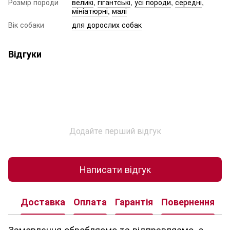
Розмір породи
великі
,
гігантські
,
усі породи
,
середні
,
мініатюрні
,
малі
Вік собаки
для дорослих собак
Відгуки
Додайте перший відгук
Написати відгук
Доставка
Оплата
Гарантія
Повернення
К
Замовлення обробляємо та відправляємо, з