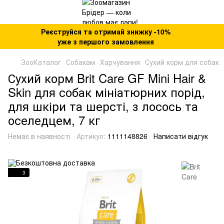
Реєструйся та отримай знижку -10%
уже з першого замовлення
ЗооКаталог
Собакам
Харчування
Сухий корм для собак
Сухий корм Brit Care GF Mini Hair &
Skin для собак мініатюрних порід,
для шкіри та шерсті, з лосось та
оселедцем, 7 кг
Немає в наявності
Артикул:
1111148826
Написати відгук
3