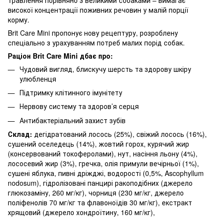
високої концентрації поживних речовин у малій порції
корму.
Brit Care Mini пропонує нову рецептуру, розроблену
спеціально з урахуванням потреб малих порід собак.
Раціон Brit Care Mini дбає про:
Чудовий вигляд, блискучу шерсть та здорову шкіру
улюбленця
Підтримку клітинного імунітету
Нервову систему та здоров’я серця
Антибактеріальний захист зубів
Склад:
дегідратований лосось (25%), свіжий лосось (16%),
сушений оселедець (14%), жовтий горох, курячий жир
(консервований токоферолами), нут, насіння льону (4%),
лососевий жир (3%), гречка, олія примули вечірньої (1%),
сушені яблука, пивні дріжджі, водорості (0,5%, Ascophyllum
nodosum), гідролізовані панцирі ракоподібних (джерело
глюкозаміну, 260 мг/кг), чорниця (230 мг/кг, джерело
поліфенолів 70 мг/кг та флавоноїдів 30 мг/кг), екстракт
хрящовий (джерело хондроїтину, 160 мг/кг),