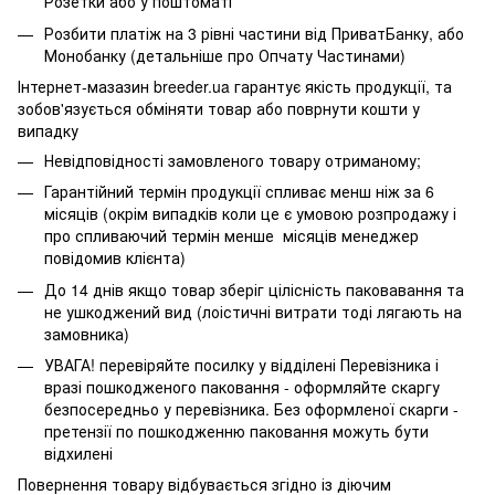
Розетки або у поштоматі
Розбити платіж на 3 рівні частини від ПриватБанку, або
Монобанку (
детальніше про Опчату Частинами
)
Інтернет-мазазин breeder.ua гарантує якість продукції, та
зобов'язується обміняти товар або поврнути кошти у
випадку
Невідповідності замовленого товару отриманому;
Гарантійний термін продукції спливає менш ніж за 6
місяців (окрім випадків коли це є умовою розпродажу і
про спливаючий термін менше місяців менеджер
повідомив клієнта)
До 14 днів якщо товар зберіг цілісність паковавання та
не ушкоджений вид (лоістичні витрати тоді лягають на
замовника)
УВАГА! перевіряйте посилку у відділені Перевізника і
вразі пошкодженого паковання - оформляйте скаргу
безпосередньо у перевізника. Без оформленої скарги -
претензії по пошкодженню паковання можуть бути
відхилені
Повернення товару відбувається згідно із діючим