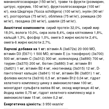
мананолігосахариди (150 мг/кг), трави та фрукти (розмарин,
цитрус, куркума, 150 мг/кг), фруктоолігосахариди (100 мг/
кг), юка Шидігера (Yucca schidigera) (100 мг/кг), інулін (90 мг/
кг), розторопша (75 мг/кг), обліпиха (75 мг/кг), ромашка (30
мг/кг), гвоздика (30 мг/кг), шавлія (25 мг/кг).
Аналітичні компоненти:
сирий протеїн 32,0%, сирий жир
18,0%, волога 10,0%, сира зола 8,4%, сира клітковина 1,8%,
кальцій 1,3%, фосфор 1,0%, омега-3 жирні кислоти 2,4%,
омега-6 жирні кислоти 2,7%.
Харчові добавки на 1 кг:
вітамін A (3a672a) 20 000 МО,
вітамін D3 (E671) 1 500 МО, вітамін E (α-токоферол) (3a700)
500 мг, вітамін C (3a312) 300 мг, холінхлорид (3a890) 700 мг,
таурин (3a370) 200 мг, біотин (3a880) 3 мг, вітамін B1
(3a821) 1 мг, вітамін B2 4 мг, нікотинамід (3a315) 12 мг, D-
пантотенат кальцію (3a841) 10 мг, вітамін B6 (3a831) 1 мг,
фолієва кислота (3a316) 0,5 мг, вітамін B12 0,04 мг, гідрат
хелатного комплексу цинку з амінокислотами 100 мг,
моногідрат сульфата заліза 80 мг, оксид марганцю 40 мг,
йодид калію 0,75 мг, гідрат хелатного комплексу міді з
амінокислотами 15 мг, селен 0,2 мг.
Енергетична цінність:
3 950 ккал/кг