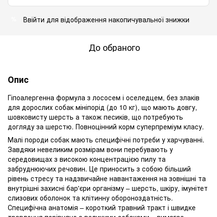
Ввійти
для відображення накопичувальної знижки
%
До обраного
Опис
Гіпоалергенна формула з лососем і оселедцем, без злаків
для дорослих собак мініпорід (до 10 кг), що мають довгу,
шовковисту шерсть а також песиків, що потребують
догляду за шерстю. Повноцінний корм суперпреміум класу.
Малі породи собак мають специфічні потреби у харчуванні.
Завдяки невеликим розмірам вони перебувають у
середовищах з високою концентрацією пилу та
забруднюючих речовин. Це приносить з собою більший
рівень стресу та надзвичайне навантаження на зовнішні та
внутрішні захисні бар'єри організму – шерсть, шкіру, імунітет
слизових оболонок та клітинну обороноздатність.
Специфічна анатомія – короткий травний тракт і швидке
травлення порівняно з великими собаками – вимагає