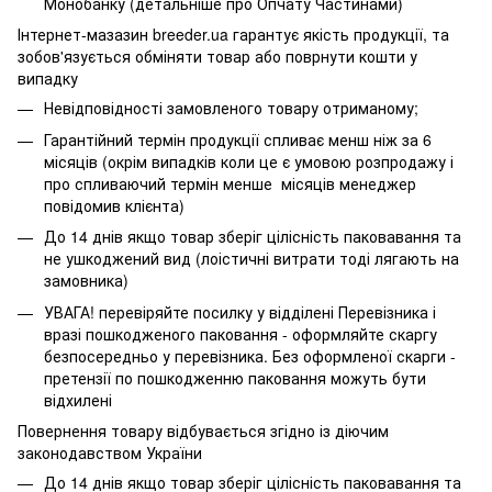
Монобанку (
детальніше про Опчату Частинами
)
Інтернет-мазазин breeder.ua гарантує якість продукції, та
зобов'язується обміняти товар або поврнути кошти у
випадку
Невідповідності замовленого товару отриманому;
Гарантійний термін продукції спливає менш ніж за 6
місяців (окрім випадків коли це є умовою розпродажу і
про спливаючий термін менше місяців менеджер
повідомив клієнта)
До 14 днів якщо товар зберіг цілісність паковавання та
не ушкоджений вид (лоістичні витрати тоді лягають на
замовника)
УВАГА! перевіряйте посилку у відділені Перевізника і
вразі пошкодженого паковання - оформляйте скаргу
безпосередньо у перевізника. Без оформленої скарги -
претензії по пошкодженню паковання можуть бути
відхилені
Повернення товару відбувається згідно із діючим
законодавством України
До 14 днів якщо товар зберіг цілісність паковавання та