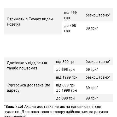
від 499
безкоштовно*
грн
Отримати в Точках видачі
Rozetka
до 498
39 грн*
грн
від 899 грн
безкоштовно*
Доставка у відділення
та/або поштомат
до 898 грн
59 грн*
від 1999 грн
безкоштовно*
Кур'єрська доставка (по
від 899 грн
39 грн*
адресу)
до 1998 грн
до 898 грн
99 грн*
*Важливо!
Акціна доставка не діє на наповнювачі для
туалетів. Доставка такого товару здійнюється за рахунок
отримувача!