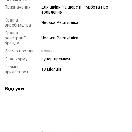
Призначення
для шкіри та шерсті, турбота про
травлення
Країна
Чеська Республіка
виробництва
Країна
реєстрації
Чеська Республіка
бренду
Розмір породи
великі
Клас корму
супер преміум
Термін
18 місяців
придатності
Відгуки