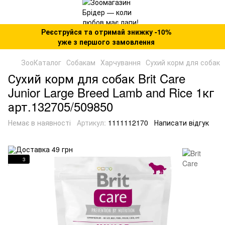
Реєструйся та отримай знижку -10%
уже з першого замовлення
ЗооКаталог
Собакам
Харчування
Сухий корм для собак
Сухий корм для собак Brit Care
Junior Large Breed Lamb and Rice 1кг
арт.132705/509850
Немає в наявності
Артикул:
1111112170
Написати відгук
3