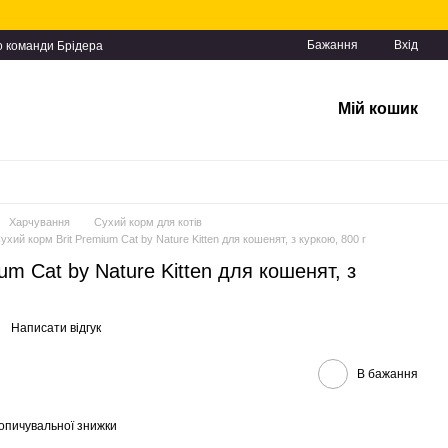
Бажання
Вхід
о команди Брідера
Мій кошик
Харчування
Сухий корм для котів
ухий корм Brit Premium Cat by Nature Kitten для кошенят, з куркою, 800 г
um Cat by Nature Kitten для кошенят, з
Написати відгук
В бажання
опичувальної знижки