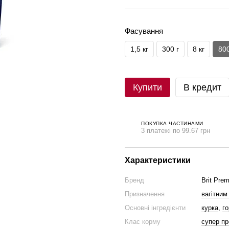
Фасування
1,5 кг
300 г
8 кг
800
Купити
В кредит
ПОКУПКА ЧАСТИНАМИ
3 платежі по 99.67 грн
Характеристики
Бренд
Brit Pre
Призначення
вагітним
Основні інгредієнти
курка
,
г
Клас корму
супер п