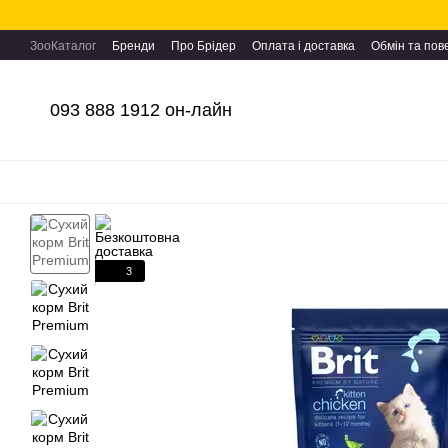
Перейти до основного контенту
ЗооКаталог
Бренди
Про Брідер
Оплата і доставка
Обмін та по
093 888 1912 он-лайн
3