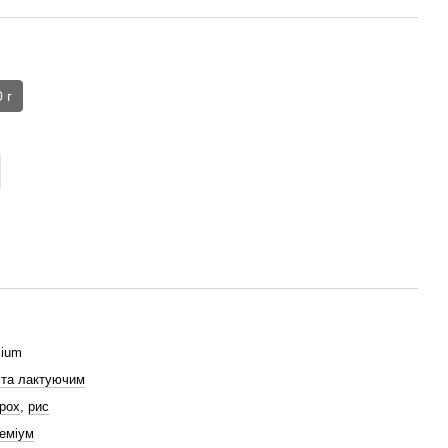
 г
mium
 та лактуючим
орох
,
рис
реміум