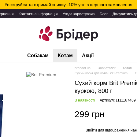
Реєструйся та отримай знижку -10% уже з першого замовлення
вернення
Контактна інформація
Угода користувача
Блог
Долучитись д
Собакам
Котам
Акції
breeder.ua
ЗооКаталог
Котам
Сухий корм для котів Brit Premium
С
Сухий корм Brit Premi
куркою, 800 г
В наявності
Артикул: 1111167469
299 грн
Ввійти
для відображення нак
%