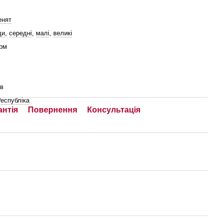
енят
ди
,
середні
,
малі
,
великі
орм
ів
еспубліка
антія
Повернення
Консультація