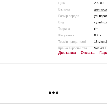
Ціна
299.00
Вік кота
для кош
Розмір породи
усі поро
Вид
сухий к
Тварина
кіт
Фасування
800 г
Термін придатності
18 місяц
Країна виробництва
Чеська Р
Доставка
Оплата
Гар