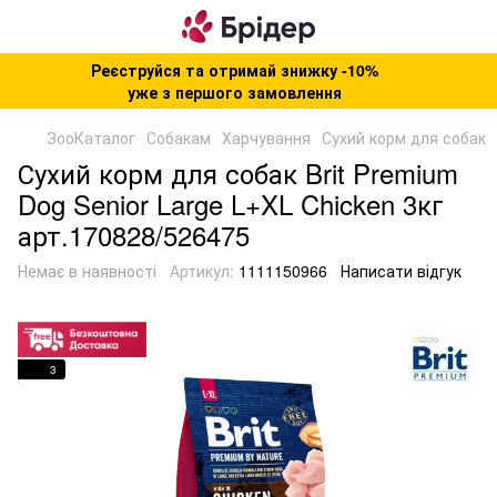
Реєструйся та отримай знижку -10%
уже з першого замовлення
ЗооКаталог
Собакам
Харчування
Сухий корм для собак
Сухий корм для собак Brit Premium
Dog Senior Large L+XL Chicken 3кг
арт.170828/526475
Немає в наявності
Артикул:
1111150966
Написати відгук
3