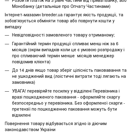
Монобанку (
детальніше про Опчату Частинами
)
Інтернет-мазазин breeder.ua гарантує якість продукції, та
зобов'язується обміняти товар або поврнути кошти у
випадку
Невідповідності замовленого товару отриманому;
Гарантійний термін продукції спливає менш ніж за 6
місяців (окрім випадків коли це є умовою розпродажу і
про спливаючий термін менше місяців менеджер
повідомив клієнта)
До 14 днів якщо товар зберіг цілісність паковавання та
не ушкоджений вид (лоістичні витрати тоді лягають на
замовника)
УВАГА! перевіряйте посилку у відділені Перевізника і
вразі пошкодженого паковання - оформляйте скаргу
безпосередньо у перевізника. Без оформленої скарги -
претензії по пошкодженню паковання можуть бути
відхилені
Повернення товару відбувається згідно із діючим
законодавством України