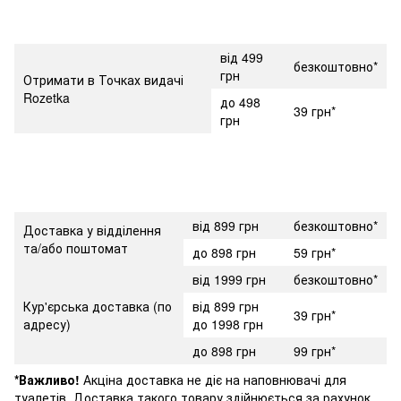
від 499
безкоштовно*
грн
Отримати в Точках видачі
Rozetka
до 498
39 грн*
грн
від 899 грн
безкоштовно*
Доставка у відділення
та/або поштомат
до 898 грн
59 грн*
від 1999 грн
безкоштовно*
Кур'єрська доставка (по
від 899 грн
39 грн*
адресу)
до 1998 грн
до 898 грн
99 грн*
*Важливо!
Акціна доставка не діє на наповнювачі для
туалетів. Доставка такого товару здійнюється за рахунок