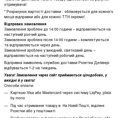
отримувача!
* Розрахунок вартості доставки - обліковується для кожного
місця відправки або для кожної ТТН окремо!
Відправка замовлення
Замовлення зроблені до 14:00 години – відправляються на
наступний роочий день.
Замовлення зроблені після 14:00 години – комлектуються
та відправляються через день.
Замовлення зроблені у вихідний, святковий день –
відправляються на наступний робочий день.
Відправка замволень службою доставки Розетка Делівері
відбувається 1-2 на тиждень
Увага! Замовлення через сайт приймаються цілодобово, у
вихідні й у свята!
Способи оплати:
Карткою Visa або Mastercard через систему LiqPay, plata
by mono
Під час отримання товару в На Новій Пошті, віділені
Розетки або у поштоматі
Розбити платіж на 3 рівні частини від ПриватБанку, або