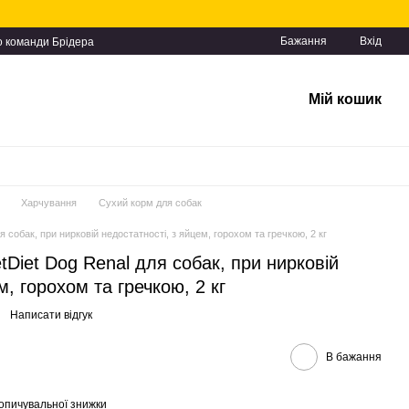
Бажання
Вхід
о команди Брідера
Мій кошик
Харчування
Сухий корм для собак
я собак, при нирковій недостатності, з яйцем, горохом та гречкою, 2 кг
tDiet Dog Renal для собак, при нирковій
м, горохом та гречкою, 2 кг
Написати відгук
В бажання
опичувальної знижки