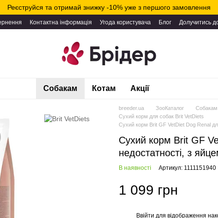
Реєструйся та отримай знижку -10% уже з першого замовлення
вернення
Контактна інформація
Угода користувача
Блог
Долучитись д
Собакам
Котам
Акції
breeder.ua
ЗооКаталог
Собакам
Сухий корм для собак Brit VetDiets
Сухий корм Brit GF VetDiet Dog Renal дл
Сухий корм Brit GF Ve
недостатності, з яйце
В наявності
Артикул: 1111151940
1 099 грн
Ввійти
для відображення нак
%