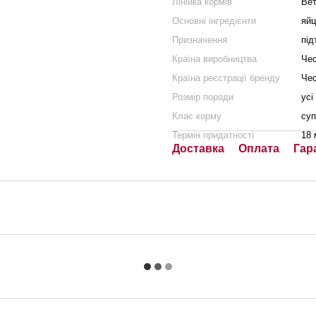
Лінійка кормів
Вет
Основні інгредієнти
яйц
Призначення
під
Країна виробництва
Чес
Країна реєстрації бренду
Чес
Розмір породи
усі
Клас корму
суп
Термін придатності
18 
Доставка
Оплата
Гар