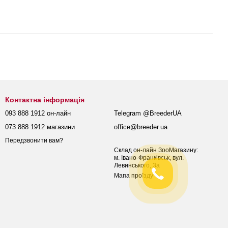
Контактна інформація
093 888 1912 он-лайн
Telegram @BreederUA
073 888 1912 магазини
office@breeder.ua
Передзвонити вам?
Склад он-лайн ЗооМагазину:
м. Івано-Франківськ, вул.
Левинського, 3а
Мапа проїзду