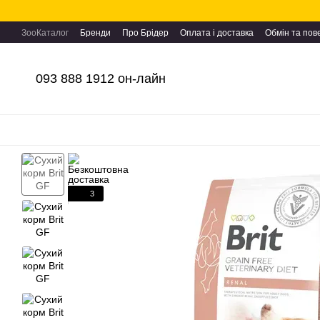
Перейти до основного контенту
ЗооКаталог
Бренди
Про Брідер
Оплата і доставка
Обмін та по
093 888 1912 он-лайн
3