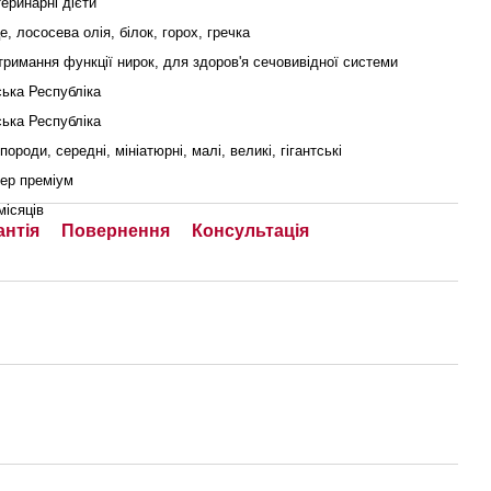
еринарні дієти
е, лососева олія, білок, горох, гречка
тримання функції нирок, для здоров'я сечовивідної системи
ька Республіка
ька Республіка
 породи, середні, мініатюрні, малі, великі, гігантські
ер преміум
місяців
антія
Повернення
Консультація