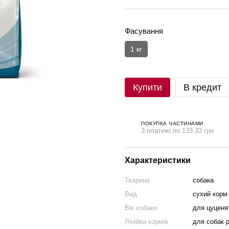
Фасування
1 кг
Купити
В кредит
ПОКУПКА ЧАСТИНАМИ
3 платежі по 133.33 грн
Характеристики
Тварина
собака
Вид
сухий корм
Вік собаки
для цуценят
Лінійка кормів
для собак р