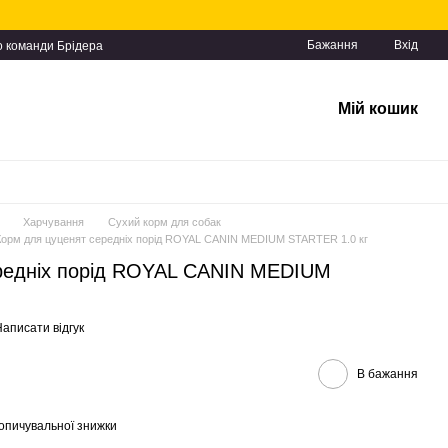
Бажання
Вхід
о команди Брідера
Мій кошик
Харчування
Сухий корм для собак
Корм для цуценят середніх порід ROYAL CANIN MEDIUM STARTER 1.0 кг
редніх порід ROYAL CANIN MEDIUM
аписати відгук
В бажання
опичувальної знижки