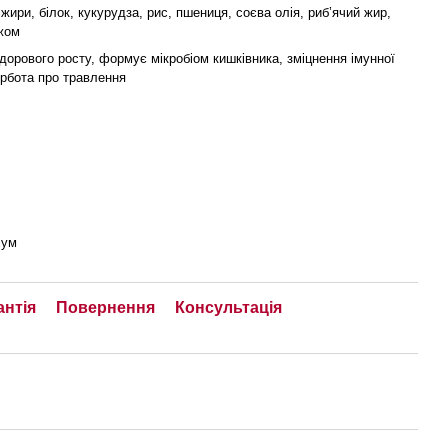
, жири, білок, кукурудза, рис, пшениця, соєва олія, риб’ячий жир,
жом
дорового росту, формує мікробіом кишківника, зміцнення імунної
урбота про травлення
іум
антія
Повернення
Консультація