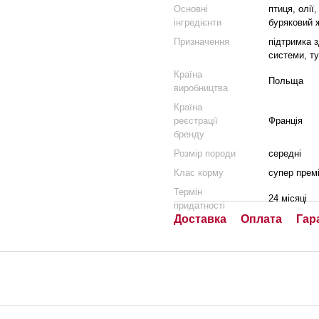
Основні
птиця, олії
інгредієнти
буряковий 
Призначення
підтримка з
системи, т
Країна
Польща
виробництва
Країна
реєстрації
Франція
бренду
Розмір породи
середні
Клас корму
супер прем
Термін
24 місяці
придатності
Доставка
Оплата
Гар