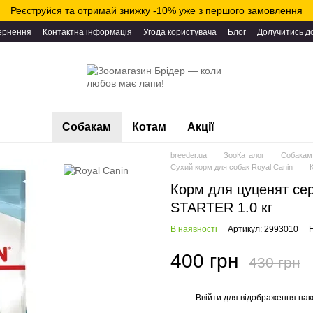
Реєструйся та отримай знижку -10% уже з першого замовлення
вернення
Контактна інформація
Угода користувача
Блог
Долучитись д
Собакам
Котам
Акції
breeder.ua
ЗооКаталог
Собакам
Сухий корм для собак Royal Canin
Корм для цуценят се
STARTER 1.0 кг
В наявності
Артикул: 2993010
Н
400 грн
430 грн
Ввійти
для відображення нак
%