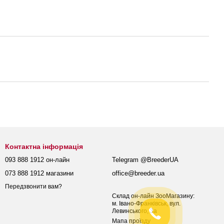
Контактна інформація
093 888 1912 он-лайн
Telegram @BreederUA
073 888 1912 магазини
office@breeder.ua
Передзвонити вам?
Склад он-лайн ЗооМагазину:
м. Івано-Франківськ, вул.
Левинського, 3а
Мапа проїзду