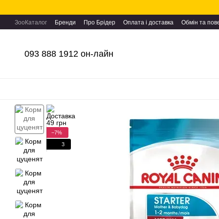
Перейти до основного контенту
ЗооКаталог
Бренди
Про Брідер
Оплата і доставка
Обмін та по
093 888 1912 он-лайн
−7%
3