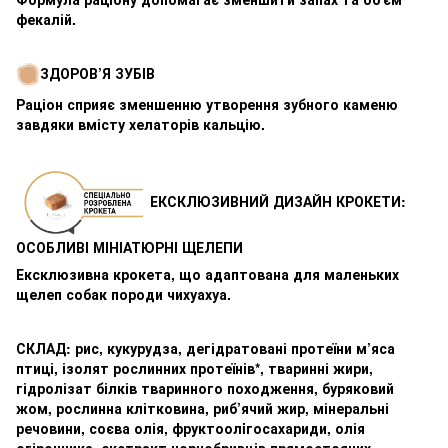
фекалій.
ЗДОРОВ’Я ЗУБІВ
Раціон сприяє зменшенню утворення зубного каменю
завдяки вмісту хелаторів кальцію.
ЕКСКЛЮЗИВНИЙ ДИЗАЙН КРОКЕТИ:
ОСОБЛИВІ МІНІАТЮРНІ ЩЕЛЕПИ
Ексклюзивна крокета, що адаптована для маленьких
щелеп собак породи чихуахуа.
СКЛАД: рис, кукурудза, дегідратовані протеїни м’яса
птиці, ізолят рослинних протеїнів*, тваринні жири,
гідролізат білків тваринного походження, буряковий
жом, рослинна клітковина, риб’ячий жир, мінеральні
речовини, соєва олія, фруктоолiгосахариди, олія