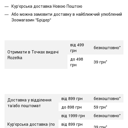
Кур'єрська доставка Новою Поштою
Або можна замовити доставку в найближчий улюблений
Зоомагазин "Брідер"
від 499
безкоштовно*
грн
Отримати в Точках видачі
Rozetka
до 498
39 грн*
грн
від 899 грн
безкоштовно*
Доставка у відділення
та/або поштомат
до 898 грн
59 грн*
від 1999 грн
безкоштовно*
Кур'єрська доставка (по
від 899 грн
39 грн*