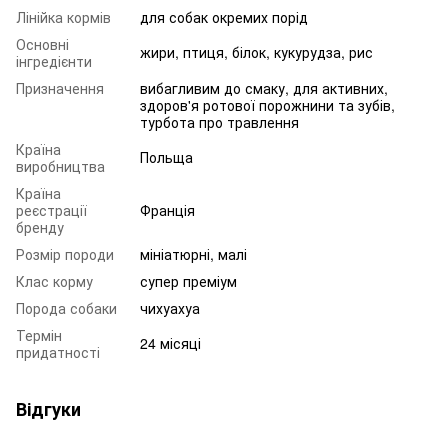
Лінійка кормів
для собак окремих порід
Основні
жири, птиця, білок, кукурудза, рис
інгредієнти
Призначення
вибагливим до смаку, для активних,
здоров'я ротової порожнини та зубів,
турбота про травлення
Країна
Польща
виробництва
Країна
реєстрації
Франція
бренду
Розмір породи
мініатюрні, малі
Клас корму
супер преміум
Порода собаки
чихуахуа
Термін
24 місяці
придатності
Відгуки