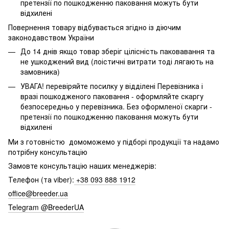
претензії по пошкодженню паковання можуть бути
відхилені
Повернення товару відбувається згідно із діючим
законодавством України
До 14 днів якщо товар зберіг цілісність паковавання та
не ушкоджений вид (лоістичні витрати тоді лягають на
замовника)
УВАГА! перевіряйте посилку у відділені Перевізника і
вразі пошкодженого паковання - оформляйте скаргу
безпосередньо у перевізника. Без оформленої скарги -
претензії по пошкодженню паковання можуть бути
відхилені
Ми з готовністю домоможемо у підборі продукції та надамо
потрібну консультацію
Замовте консультацію наших менеджерів:
Телефон (та viber):
+38 093 888 1912
office@breeder.ua
Telegram @BreederUA