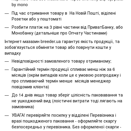
by mono
Під час отримання товару в На Новій Пошті, віділені
Розетки або у поштоматі
Розбити платіж на 3 рівні частини від ПриватБанку, або
Монобанку (
детальніше про Опчату Частинами
)
Інтернет-мазазин breeder.ua гарантує якість продукції, та
зобов'язується обміняти товар або поврнути кошти у
випадку
Невідповідності замовленого товару отриманому;
Гарантійний термін продукції спливає менш ніж за 6
місяців (окрім випадків коли це є умовою розпродажу і
про спливаючий термін менше місяців менеджер
повідомив клієнта)
До 14 днів якщо товар зберіг цілісність паковавання та
не ушкоджений вид (лоістичні витрати тоді лягають на
замовника)
УВАГА! перевіряйте посилку у відділені Перевізника і
вразі пошкодженого паковання - оформляйте скаргу
безпосередньо у перевізника. Без оформленої скарги -