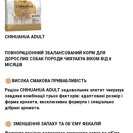
CHIHUAHUA ADULT
ПОВНОРАЦІОННИЙ ЗБАЛАНСОВАНИЙ КОРМ ДЛЯ
ДОРОСЛИХ СОБАК ПОРОДИ ЧИХУАХУА ВІКОМ ВІД 8
МІСЯЦІВ
ВИСОКА СМАКОВА ПРИВАБЛИВІСТЬ
Раціон CHIHUAHUA ADULT задовольняє апетит чихуахуа
завдяки комбінації трьох факторів: адаптовані розмір і
форма крокети, ексклюзивна формула і спеціально
дібрані аромати.
ЗМЕНШЕННЯ ЗАПАХУ ТА ОБ’ЄМУ ФЕКАЛІЙ
Формула раціону допомагає зменшити запах та об'єм