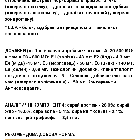
огірочника, екстракт чорнобривців прямостоячих
(джерело лютеїну), гідролізат із панцира ракоподібних
(джерело глюкозаміну), гідролізат хрящовий (джерело
хондроїтину).
* L.I.P. - білки, відібрані за принципом оптимальної
засвоюваності.
ДОБАВКИ (на 1 кг): харчові добавки: вітамін A -30 500 MO;
вітамін D3 - 800 MO; E1 (залiзо) - 43 мг; E2 (йод) - 4,3 мг;
E4 (мiдь) -13 мг; E5 (марганець) - 56 мг; E6 (цинк) - 140 мг;
E8 (селен) - 0,09 мг. Технологічні добавки: клиноптилоліт
осадового походження - 5 г. Сенсорні добавки: екстракт
чаю (джерело поліфенолів) - 150 мг. Консерванти.
Aнтиоксиданти.
АНАЛІТИЧНІ КОМПОНЕНТИ: сирий протеїн - 28,0%; сирий
жир - 16,0%; сира зола - 5,1%; сира клітковина - 2,1%;
пентанатрій трифосфат - 3,5 г/кг.
РЕКОМЕНДОВА ДОБОВА НОРМА: