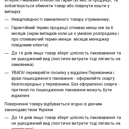
зобов'язується обміняти товар або поврнути кошти у
випадку
Невідповідності замовленого товару отриманому;
Гарантійний термін продукції спливає менш ніж за 6
місяців (окрім випадків коли це є умовою розпродажу і
про спливаючий термін менше місяців менеджер
повідомив клієнта)
До 14 днів якщо товар зберіг цілісність паковавання та
не ушкоджений вид (лоістичні витрати тоді лягають на
замовника)
УВАГА! перевіряйте посилку у відділені Перевізника і
вразі пошкодженого паковання - оформляйте скаргу
безпосередньо у перевізника. Без оформленої скарги -
претензії по пошкодженню паковання можуть бути
відхилені
Повернення товару відбувається згідно із діючим
законодавством України
До 14 днів якщо товар зберіг цілісність паковавання та
не ушкоджений вид (лоістичні витрати тоді лягають на
замовника)