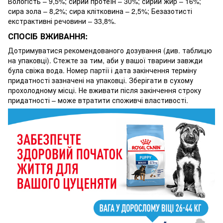
Вологість – 9,5%; сирий протеїн – 30%; сирий жир – 16%;
сира зола – 8,2%; сира клітковина – 2,5%; Безазотисті
екстрактивні речовини – 33,8%.
СПОСІБ ВЖИВАННЯ:
Дотримуватися рекомендованого дозування (див. таблицю
на упаковці). Стежте за тим, аби у вашої тварини завжди
була свіжа вода. Номер партії і дата закінчення терміну
придатності зазначені на упаковці. Зберігати в сухому
прохолодному місці. Не вживати після закінчення строку
придатності – може втратити споживчі властивості.