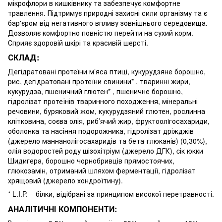
мікрофлори в кишківнику та забезпечує комфортне
травлення. Підтримує природні захисні сили організму та є
бар'єром від негативного впливу зовнішнього середовища.
Дозволяє комфортно повністю перейти на сухий корм.
Сприяє здоровій шкірі та красивій шерсті.
СКЛАД:
Дегідратовані протеїни м’яса птиці, кукурудзяне борошно,
рис, дегідратовані протеїни свинини* , тваринні жири,
кукурудза, пшеничний глютен* , пшеничне борошно,
гідролізат протеїнів тваринного походження, мінеральні
речовини, буряковий жом, кукурудзяний глютен, рослинна
клітковина, соєва олія, риб’ячий жир, фруктоолiгосахариди,
оболонка та насіння подорожника, гідролізат дріжджів
(джерело маннанолігосахаридів та бета-глюканів) (0,30%),
олія водоростей роду шізохітріум (джерело ДГК), cік юкки
Шидигера, борошно чорнобривців прямостоячих,
глюкозамін, отриманий шляхом ферментації, гідролізат
хрящовий (джерело хондроїтину).
* L.I.P. – білки, відібрані за принципом високої перетравності.
АНАЛІТИЧНІ КОМПОНЕНТИ: