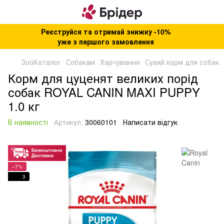
Реєструйся та отримай знижку -10%
уже з першого замовлення
ЗооКаталог
Собакам
Харчування
Сухий корм для собак
Корм для цуценят великих порід
собак ROYAL CANIN MAXI PUPPY
1.0 кг
В наявності
Артикул:
30060101
Написати відгук
−7%
3