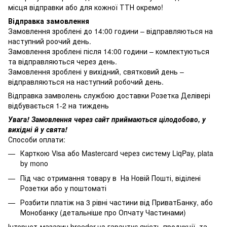
місця відправки або для кожної ТТН окремо!
Відправка замовлення
Замовлення зроблені до 14:00 години – відправляються на
наступний роочий день.
Замовлення зроблені після 14:00 години – комлектуються
та відправляються через день.
Замовлення зроблені у вихідний, святковий день –
відправляються на наступний робочий день.
Відправка замволень службою доставки Розетка Делівері
відбувається 1-2 на тиждень
Увага! Замовлення через сайт приймаються цілодобово, у
вихідні й у свята!
Способи оплати:
Карткою Visa або Mastercard через систему LiqPay, plata
by mono
Під час отримання товару в На Новій Пошті, віділені
Розетки або у поштоматі
Розбити платіж на 3 рівні частини від ПриватБанку, або
Монобанку (
детальніше про Опчату Частинами
)
Інтернет-мазазин breeder.ua гарантує якість продукції, та