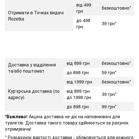
від 499
безкоштовно*
грн
Отримати в Точках видачі
Rozetka
до 498
39 грн*
грн
від 899 грн
безкоштовно*
Доставка у відділення
та/або поштомат
до 898 грн
59 грн*
від 1999 грн
безкоштовно*
Кур'єрська доставка (по
від 899 грн
39 грн*
адресу)
до 1998 грн
до 898 грн
99 грн*
*Важливо!
Акціна доставка не діє на наповнювачі для
туалетів. Доставка такого товару здійнюється за рахунок
отримувача!
* Розрахунок вартості доставки - обліковується для кожного