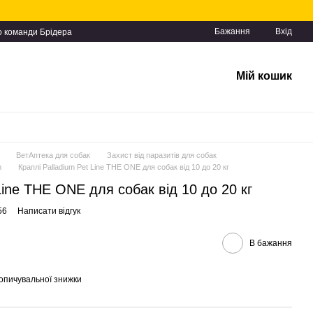
Бажання
Вхід
о команди Брідера
Мій кошик
ВетАптека для собак
Захист від паразитів для собак
m
Краплі Palladium Pet Line THE ONE для собак від 10 до 20 кг
Line THE ONE для собак від 10 до 20 кг
56
Написати відгук
В бажання
опичувальної знижки