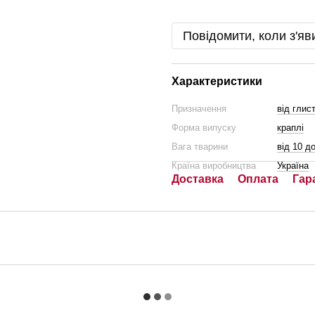
Повідомити, коли з'яв
Характеристики
Призначення
від глист
Форма випуску
краплі
Вага тварини
від 10 до
Країна виробництва
Україна
Доставка
Оплата
Гар