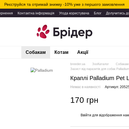
Реєструйся та отримай знижку -10% уже з першого замовлення
вернення
Контактна інформація
Угода користувача
Блог
Долучитись д
Собакам
Котам
Акції
breeder.ua
ЗооКаталог
Собакам
Захист від паразитів для собак Palladiu
Краплі Palladium Pet 
Немає в наявності
Артикул: 2052
170 грн
Ввійти
для відображення нак
%