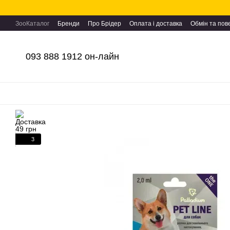
Перейти до основного контенту
ЗооКаталог
Бренди
Про Брідер
Оплата і доставка
Обмін та по
093 888 1912 он-лайн
3