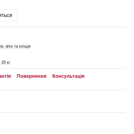
иться
ів, бліх та кліщів
 20 кг
антія
Повернення
Консультація