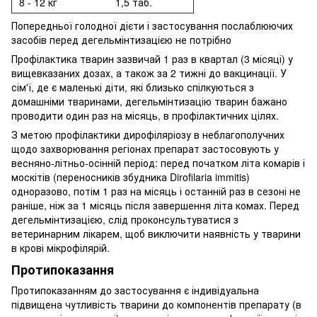
8 - 12 кг
1,5 таб.
Попередньої голодної дієти і застосування послаблюючих
засобів перед дегельмінтизацією не потрібно
Профілактика тварин зазвичай 1 раз в квартал (3 місяці) у
вищевказаних дозах, а також за 2 тижні до вакцинації. У
сім'ї, де є маленькі діти, які близько спілкуються з
домашніми тваринами, дегельмінтизацію тварин бажано
проводити один раз на місяць, в профілактичних цілях.
З метою профілактики дирофіляріозу в неблагополучних
щодо захворювання регіонах препарат застосовують у
весняно-літньо-осінній період: перед початком літа комарів і
москітів (переносників збудника Dirofilaria immitis)
одноразово, потім 1 раз на місяць і останній раз в сезоні не
раніше, ніж за 1 місяць після завершення літа комах. Перед
дегельмінтизацією, слід проконсультуватися з
ветеринарним лікарем, щоб виключити наявність у тварини
в крові мікрофілярій.
Протипоказання
Протипоказанням до застосування є індивідуальна
підвищена чутливість тварини до компонентів препарату (в