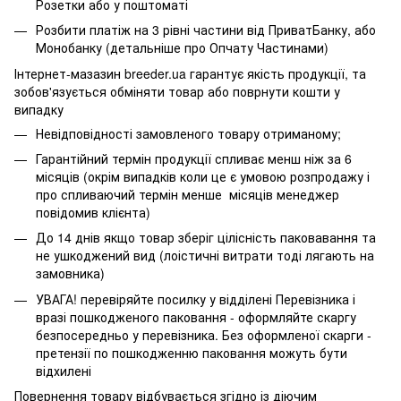
Розетки або у поштоматі
Розбити платіж на 3 рівні частини від ПриватБанку, або
Монобанку (
детальніше про Опчату Частинами
)
Інтернет-мазазин breeder.ua гарантує якість продукції, та
зобов'язується обміняти товар або поврнути кошти у
випадку
Невідповідності замовленого товару отриманому;
Гарантійний термін продукції спливає менш ніж за 6
місяців (окрім випадків коли це є умовою розпродажу і
про спливаючий термін менше місяців менеджер
повідомив клієнта)
До 14 днів якщо товар зберіг цілісність паковавання та
не ушкоджений вид (лоістичні витрати тоді лягають на
замовника)
УВАГА! перевіряйте посилку у відділені Перевізника і
вразі пошкодженого паковання - оформляйте скаргу
безпосередньо у перевізника. Без оформленої скарги -
претензії по пошкодженню паковання можуть бути
відхилені
Повернення товару відбувається згідно із діючим