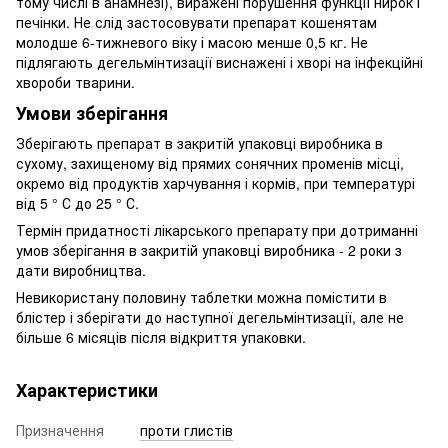
тому числі в анамнезі), виражені порушення функції нирок і
печінки. Не слід застосовувати препарат кошенятам
молодше 6-тижневого віку і масою менше 0,5 кг. Не
підлягають дегельмінтизації виснажені і хворі на інфекційні
хвороби тварини.
Умови зберігання
Зберігають препарат в закритій упаковці виробника в
сухому, захищеному від прямих сонячних променів місці,
окремо від продуктів харчування і кормів, при температурі
від 5 ° С до 25 ° С.
Термін придатності лікарського препарату при дотриманні
умов зберігання в закритій упаковці виробника - 2 роки з
дати виробництва.
Невикористану половину таблетки можна помістити в
блістер і зберігати до наступної дегельмінтизації, але не
більше 6 місяців після відкриття упаковки.
Характеристики
Призначення
проти глистів