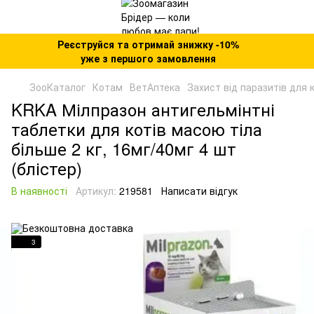
Реєструйся та отримай знижку -10%
уже з першого замовлення
ЗооКаталог
Котам
ВетАптека
Захист від паразитів для 
KRKA Мілпразон антигельмінтні
таблетки для котів масою тіла
більше 2 кг, 16мг/40мг 4 шт
(блістер)
В наявності
Артикул:
219581
Написати відгук
3