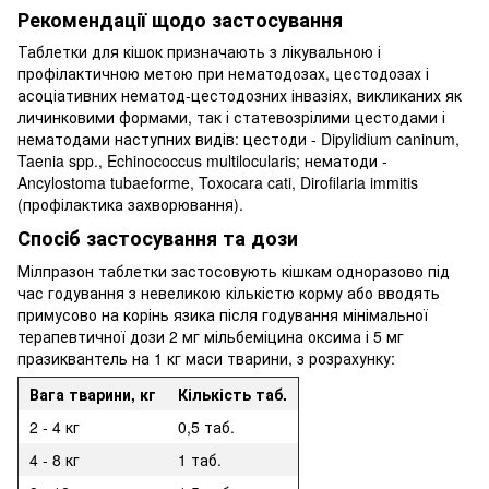
Рекомендації щодо застосування
Таблетки для кішок призначають з лікувальною і
профілактичною метою при нематодозах, цестодозах і
асоціативних нематод-цестодозних інвазіях, викликаних як
личинковими формами, так і статевозрілими цестодами і
нематодами наступних видів: цестоди - Dipylidium caninum,
Taenia spp., Echinococcus multilocularis; нематоди -
Ancylostoma tubaeforme, Toxocara cati, Dirofilaria immitis
(профілактика захворювання).
Спосіб застосування та дози
Мілпразон таблетки застосовують кішкам одноразово під
час годування з невеликою кількістю корму або вводять
примусово на корінь язика після годування мінімальної
терапевтичної дози 2 мг мільбеміцина оксима і 5 мг
празиквантель на 1 кг маси тварини, з розрахунку:
Вага тварини, кг
Кількість таб.
2 - 4 кг
0,5 таб.
4 - 8 кг
1 таб.