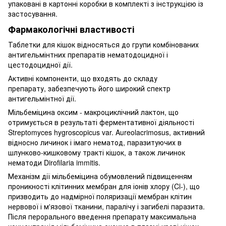
упаковані в картонні коробки в комплекті з інструкцією із
застосування.
Фармакологічні властивості
Таблетки для кішок відносяться до групи комбінованих
антигельмінтних препаратів нематодоцидної і
цестодоцидної дії.
Активні компоненти, що входять до складу
препарату, забезпечують його широкий спектр
антигельмінтної дії.
Мільбеміцина оксим - макроциклічний лактон, що
отримується в результаті ферментативної діяльності
Streptomyces hygroscopicus var. Aureolacrimosus, активний
відносно личинок і імаго нематод, паразитуючих в
шлунково-кишковому тракті кішок, а також личинок
нематоди Dirofilaria immitis.
Механізм дії мільбеміцина обумовлений підвищенням
проникності клітинних мембран для іонів хлору (Cl-), що
призводить до надмірної поляризації мембран клітин
нервової і м'язової тканини, паралічу і загибелі паразита.
Після перорального введення препарату максимальна