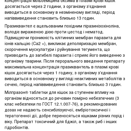
концентрація мільбеміцина оксима в плазмі крові кішок
досягається через 2 години, з організму з'єднання
виводиться в основному в незміненому вигляді, період
напіввиведення становить близько 13 годин.
Празиквантел є ацельованим похідним піразинізохіноліна,
володіє вираженою дією проти цестод і нематод.
Підвищуючи проникність клітинних мембран паразита для
іонів кальцію (Ca2 +), викликає деполяризацію мембран,
скорочення мускулатури і руйнування тегумента, що
призводить до загибелі паразита і сприяє його виведенню з
організму тварини. Після перорального введення препарату
максимальна концентрація празиквантель в плазмі крові
кішок досягається через 1 годину, з організму з'єднання
виводиться в основному у вигляді неактивних метаболітів з
сечею, період напіввиведення становить близько 3 годин.
Мілпразон® таблетки для кішок за ступенем впливу на
організм відносяться до речовин помірно небезпечних (3
клас небезпеки по ГОСТ 12.1.007-76), в рекомендованих
дозах не надають сенсибілізуючої, ембріотоксичної і
тератогенної дії, добре переносяться кішками різних порід і
віку. Препарат токсичний для бджіл, а також риб і інших
гідробіонтів.