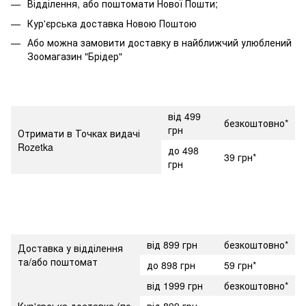
Відділення, або поштомати Нової Пошти;
Кур'єрська доставка Новою Поштою
Або можна замовити доставку в найближчий улюблений
Зоомагазин "Брідер"
від 499
безкоштовно*
грн
Отримати в Точках видачі
Rozetka
до 498
39 грн*
грн
від 899 грн
безкоштовно*
Доставка у відділення
та/або поштомат
до 898 грн
59 грн*
від 1999 грн
безкоштовно*
Кур'єрська доставка (по
від 899 грн