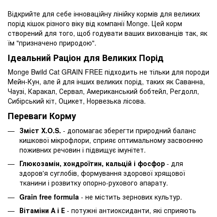
Відкрийте для себе інноваційну лінійку кормів для великих
порід кішок різного віку від компанії Monge. Цей корм
створений для того, щоб годувати ваших вихованців так, як
їм "призначено природою".
Ідеальний Раціон для Великих Порід
Monge Bwild Cat GRAIN FREE підходить не тільки для породи
Мейн-Кун, але й для інших великих порід, таких як Саванна,
Чаузі, Каракал, Сервал, Американський бобтейл, Регдолл,
Сибірський кіт, Оцикет, Норвезька лісова.
Переваги Корму
Зміст X.O.S.
- допомагає зберегти природний баланс
кишкової мікрофлори, сприяє оптимальному засвоєнню
поживних речовин і підвищує імунітет.
Глюкозамін, хондроїтин, кальцій і фосфор
- для
здоров'я суглобів, формування здорової хрящової
тканини і розвитку опорно-рухового апарату.
Grain free formula
- не містить зернових культур.
Вітаміни А і Е
- потужні антиоксиданти, які сприяють