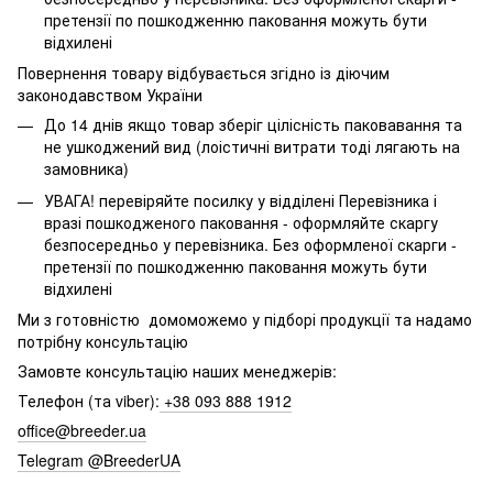
претензії по пошкодженню паковання можуть бути
відхилені
Повернення товару відбувається згідно із діючим
законодавством України
До 14 днів якщо товар зберіг цілісність паковавання та
не ушкоджений вид (лоістичні витрати тоді лягають на
замовника)
УВАГА! перевіряйте посилку у відділені Перевізника і
вразі пошкодженого паковання - оформляйте скаргу
безпосередньо у перевізника. Без оформленої скарги -
претензії по пошкодженню паковання можуть бути
відхилені
Ми з готовністю домоможемо у підборі продукції та надамо
потрібну консультацію
Замовте консультацію наших менеджерів:
Телефон (та viber):
+38 093 888 1912
office@breeder.ua
Telegram @BreederUA