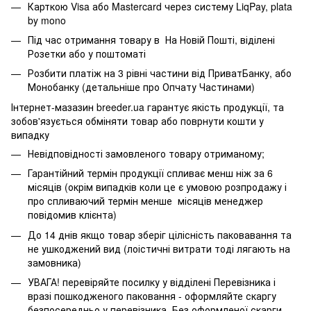
Карткою Visa або Mastercard через систему LiqPay, plata
by mono
Під час отримання товару в На Новій Пошті, віділені
Розетки або у поштоматі
Розбити платіж на 3 рівні частини від ПриватБанку, або
Монобанку (
детальніше про Опчату Частинами
)
Інтернет-мазазин breeder.ua гарантує якість продукції, та
зобов'язується обміняти товар або поврнути кошти у
випадку
Невідповідності замовленого товару отриманому;
Гарантійний термін продукції спливає менш ніж за 6
місяців (окрім випадків коли це є умовою розпродажу і
про спливаючий термін менше місяців менеджер
повідомив клієнта)
До 14 днів якщо товар зберіг цілісність паковавання та
не ушкоджений вид (лоістичні витрати тоді лягають на
замовника)
УВАГА! перевіряйте посилку у відділені Перевізника і
вразі пошкодженого паковання - оформляйте скаргу
безпосередньо у перевізника. Без оформленої скарги -