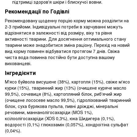
підтримці здоров'я шкіри і блискучої вовни.
Рекомендації по Годівлі
Рекомендовану щоденну порцію корму можна розділити на
2-3 прийоми. Індивідуальні потреби в харчуванні можуть
відрізнятися в залежності від розміру, віку та рівня
активності тварини. Для досягнення оптимального стану
тварини може знадобитися зміна раціону. Перехід на новий
вид корму повинен відбуватися протягом 7 днів. Свіжа
чиста вода повинна постійно бути доступна вашому
вихованцеві.
Інгредієнти
М'ясо буйвола висушене (38%), картопля (15%), свіже м'ясо
курки (15%), тваринний жир (13%) (очищене куряче масло
99,5%), сочевиця (8%), картопляний білок, риб'ячий жир
(очищене лососеве масло 99,5%), гідролізований тваринний
білок, суха бурякова пульпа, пивні дріжджі, мінеральні
речовини, маннанолігосахаріди (MOS 1%),
ксілоолігосахаріди (XOS 0,3%), юка Шидигера (0,1%),
водорості (0,1%) глюкозамін (0,057%), хондроітінa сульфат
(0,04%).