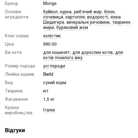
Бренд
Monge
Основні
буйвол
,
курка
,
риб'ячий жир
,
білок
,
інгредієнти
сочевиця
,
картопля
,
водорості
,
юкка
Шидигера
,
мінеральні речовини
,
тваринні
жири
,
буряковий жом
Клас корму
холістик
Ціна
990.00
Вік кота
для кошенят
,
для дорослих котів
,
для
котів похилого віку
Розмір породи
усі породи
Лінійка кормів
Bwild
Вид
сухий корм
Тварина
кіт
Фасування
1,5 кг
Країна
Італія
виробництва
Відгуки