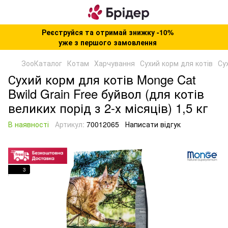
Реєструйся та отримай знижку -10%
уже з першого замовлення
ЗооКаталог
Котам
Харчування
Сухий корм для котів
Су
Сухий корм для котів Monge Cat
Bwild Grain Free буйвол (для котів
великих порід з 2-х місяців) 1,5 кг
В наявності
Артикул:
70012065
Написати відгук
3