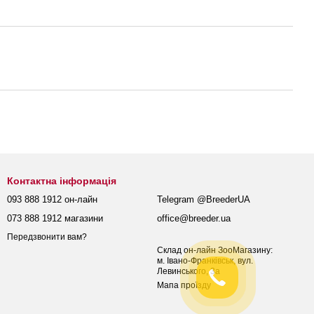
Контактна інформація
093 888 1912 он-лайн
Telegram @BreederUA
073 888 1912 магазини
office@breeder.ua
Передзвонити вам?
Склад он-лайн ЗооМагазину:
м. Івано-Франківськ, вул.
Левинського, 3а
Мапа проїзду