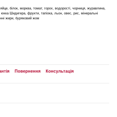
 яйце, білок, морква, томат, горох, водорості, чорниця, журавлина,
 юкка Шидигера, фрукти, тапіока, льон, овес, рис, мінеральні
нні жири, буряковий жом
антія
Повернення
Консультація