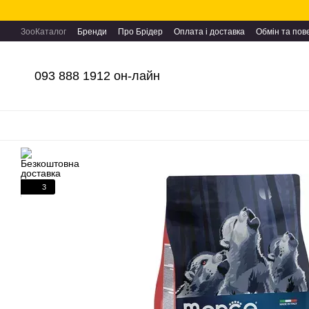
Перейти до основного контенту
ЗооКаталог
Бренди
Про Брідер
Оплата і доставка
Обмін та по
093 888 1912 он-лайн
3