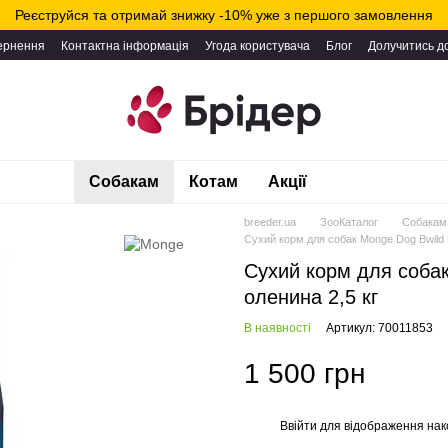
Реєструйся та отримай знижку -10% уже з першого замовлення
вернення
Контактна інформація
Угода користувача
Блог
Долучитись д
Собакам
Котам
Акції
breeder.ua
ЗооКаталог
Собакам
Сухий корм для собак Monge Dog Bwild L
Сухий корм для собак
оленина 2,5 кг
В наявності
Артикул: 70011853
1 500 грн
Ввійти
для відображення нак
%