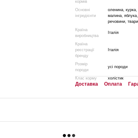
кормів
Основні
оленина, курка,
інгредієнти
малина, яблука,
речовини, твари
Країна
Італія
виробництва
Країна
реєстрації
Італія
бренду
Розмір
усі породи
породи
Клас корму
холістик
Доставка
Оплата
Гар