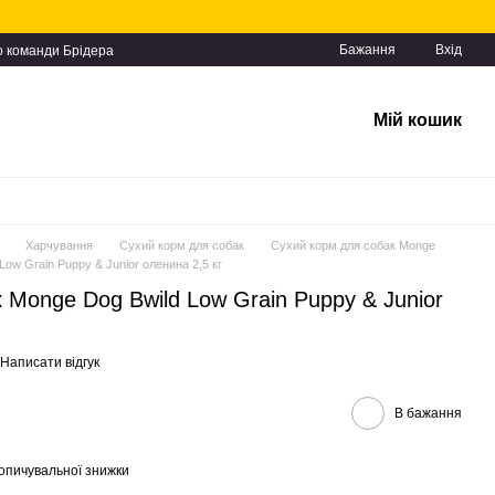
Бажання
Вхід
о команди Брідера
Мій кошик
Харчування
Сухий корм для собак
Сухий корм для собак Monge
ow Grain Puppy & Junior оленина 2,5 кг
 Monge Dog Bwild Low Grain Puppy & Junior
Написати відгук
В бажання
опичувальної знижки