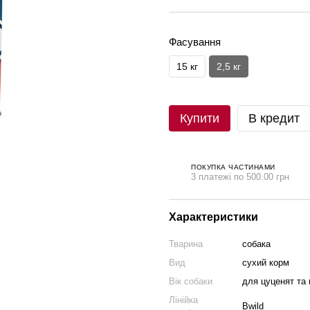
Фасування
15 кг
2,5 кг
Купити
В кредит
ПОКУПКА ЧАСТИНАМИ
3 платежі по 500.00 грн
Характеристики
Тварина
собака
Вид
сухий корм
Вік собаки
для цуценят та 
Лінійка
Bwild