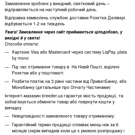
Замовлення зроблені у вихідний, святковий день –
відправляються на наступний робочий день.
Відправка замволень службою доставки Розетка Делівері
відбувається 1-2 на тиждень
Увага! Замовлення через сайт приймаються цілодобово, у
вихідні й у свята!
Способи оплати:
Карткою Visa або Mastercard через систему LiqPay, plata
by mono
Під час отримання товару в На Новій Пошті, віділені
Розетки або у поштоматі
Розбити платіж на 3 рівні частини від ПриватБанку, або
Монобанку (
детальніше про Опчату Частинами
)
Інтернет-мазазин breeder.ua гарантує якість продукції, та
зобов'язується обміняти товар або поврнути кошти у
випадку
Невідповідності замовленого товару отриманому;
Гарантійний термін продукції спливає менш ніж за 6
місяців (окрім випадків коли це є умовою розпродажу і