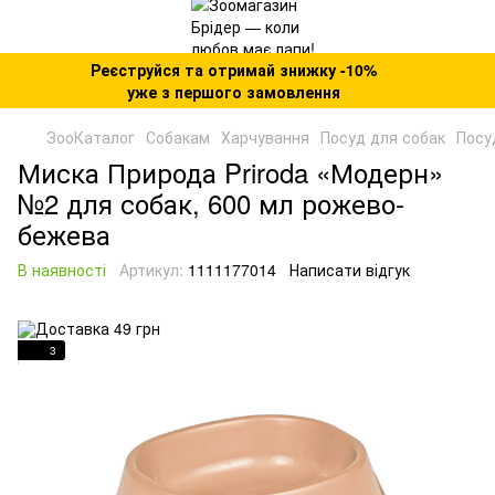
Реєструйся та отримай знижку -10%
уже з першого замовлення
ЗооКаталог
Собакам
Харчування
Посуд для собак
Посу
Миска Природа Priroda «Модерн»
№2 для собак, 600 мл рожево-
бежева
В наявності
Артикул:
1111177014
Написати відгук
3