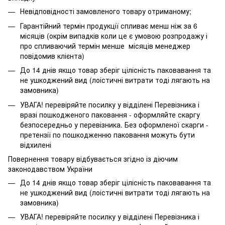
Невідповідності замовленого товару отриманому;
Гарантійний термін продукції спливає менш ніж за 6
місяців (окрім випадків коли це є умовою розпродажу і
про спливаючий термін менше місяців менеджер
повідомив клієнта)
До 14 днів якщо товар зберіг цілісність паковавання та
не ушкоджений вид (лоістичні витрати тоді лягають на
замовника)
УВАГА! перевіряйте посилку у відділені Перевізника і
вразі пошкодженого паковання - оформляйте скаргу
безпосередньо у перевізника. Без оформленої скарги -
претензії по пошкодженню паковання можуть бути
відхилені
Повернення товару відбувається згідно із діючим
законодавством України
До 14 днів якщо товар зберіг цілісність паковавання та
не ушкоджений вид (лоістичні витрати тоді лягають на
замовника)
УВАГА! перевіряйте посилку у відділені Перевізника і