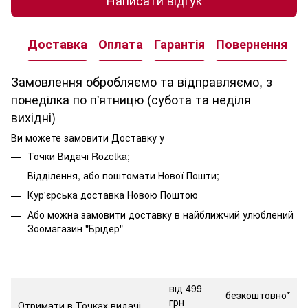
Написати відгук
Доставка
Оплата
Гарантія
Повернення
К
Замовлення обробляємо та відправляємо, з
понеділка по п'ятницю (субота та неділя
вихідні)
Ви можете замовити Доставку у
Точки Видачі Rozetka;
Відділення, або поштомати Нової Пошти;
Кур'єрська доставка Новою Поштою
Або можна замовити доставку в найближчий улюблений
Зоомагазин "Брідер"
від 499
безкоштовно*
грн
Отримати в Точках видачі