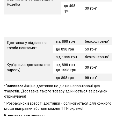
Rozetka
до 498
39 грн*
грн
від 899 грн
безкоштовно*
Доставка у відділення
та/або поштомат
до 898 грн
59 грн*
від 1999 грн
безкоштовно*
Кур'єрська доставка (по
від 899 грн
39 грн*
адресу)
до 1998 грн
до 898 грн
99 грн*
*Важливо!
Акціна доставка не діє на наповнювачі для
туалетів. Доставка такого товару здійнюється за рахунок
отримувача!
* Розрахунок вартості доставки - обліковується для кожного
місця відправки або для кожної ТТН окремо!
Відправка замовлення