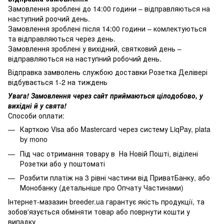
Замовлення зроблені до 14:00 години – відправляються на
наступний роочий день.
Замовлення зроблені після 14:00 години – комлектуються
та відправляються через день.
Замовлення зроблені у вихідний, святковий день –
відправляються на наступний робочий день.
Відправка замволень службою доставки Розетка Делівері
відбувається 1-2 на тиждень
Увага! Замовлення через сайт приймаються цілодобово, у
вихідні й у свята!
Способи оплати:
Карткою Visa або Mastercard через систему LiqPay, plata
by mono
Під час отримання товару в На Новій Пошті, віділені
Розетки або у поштоматі
Розбити платіж на 3 рівні частини від ПриватБанку, або
Монобанку (
детальніше про Опчату Частинами
)
Інтернет-мазазин breeder.ua гарантує якість продукції, та
зобов'язується обміняти товар або поврнути кошти у
випадку