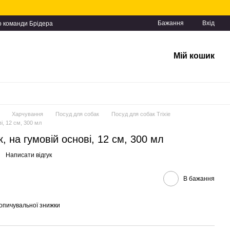
Бажання
Вхід
о команди Брідера
Мій кошик
Харчування
Посуд для собак
Посуд для собак Trixie
і, 12 см, 300 мл
к, на гумовій основі, 12 см, 300 мл
Написати відгук
В бажання
опичувальної знижки