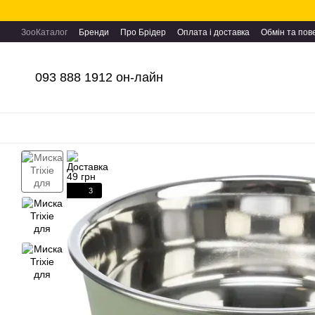
Перейти до основного контенту
ЗооКаталог
Бренди
Про Брідер
Оплата і доставка
Обмін та по
093 888 1912 он-лайн
3