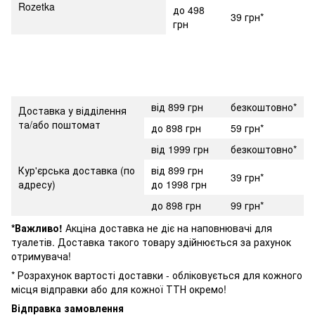
Rozetka
до 498
39 грн*
грн
від 899 грн
безкоштовно*
Доставка у відділення
та/або поштомат
до 898 грн
59 грн*
від 1999 грн
безкоштовно*
Кур'єрська доставка (по
від 899 грн
39 грн*
адресу)
до 1998 грн
до 898 грн
99 грн*
*Важливо!
Акціна доставка не діє на наповнювачі для
туалетів. Доставка такого товару здійнюється за рахунок
отримувача!
* Розрахунок вартості доставки - обліковується для кожного
місця відправки або для кожної ТТН окремо!
Відправка замовлення