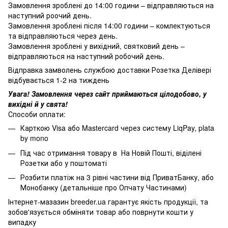
Замовлення зроблені до 14:00 години – відправляються на
наступний роочий день.
Замовлення зроблені після 14:00 години – комлектуються
та відправляються через день.
Замовлення зроблені у вихідний, святковий день –
відправляються на наступний робочий день.
Відправка замволень службою доставки Розетка Делівері
відбувається 1-2 на тиждень
Увага! Замовлення через сайт приймаються цілодобово, у
вихідні й у свята!
Способи оплати:
Карткою Visa або Mastercard через систему LiqPay, plata
by mono
Під час отримання товару в На Новій Пошті, віділені
Розетки або у поштоматі
Розбити платіж на 3 рівні частини від ПриватБанку, або
Монобанку (
детальніше про Опчату Частинами
)
Інтернет-мазазин breeder.ua гарантує якість продукції, та
зобов'язується обміняти товар або поврнути кошти у
випадку