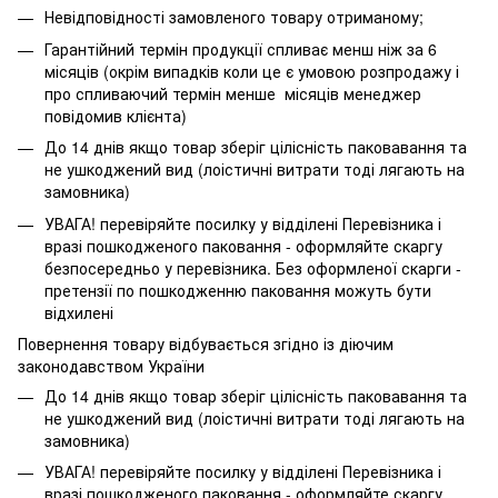
Невідповідності замовленого товару отриманому;
Гарантійний термін продукції спливає менш ніж за 6
місяців (окрім випадків коли це є умовою розпродажу і
про спливаючий термін менше місяців менеджер
повідомив клієнта)
До 14 днів якщо товар зберіг цілісність паковавання та
не ушкоджений вид (лоістичні витрати тоді лягають на
замовника)
УВАГА! перевіряйте посилку у відділені Перевізника і
вразі пошкодженого паковання - оформляйте скаргу
безпосередньо у перевізника. Без оформленої скарги -
претензії по пошкодженню паковання можуть бути
відхилені
Повернення товару відбувається згідно із діючим
законодавством України
До 14 днів якщо товар зберіг цілісність паковавання та
не ушкоджений вид (лоістичні витрати тоді лягають на
замовника)
УВАГА! перевіряйте посилку у відділені Перевізника і
вразі пошкодженого паковання - оформляйте скаргу