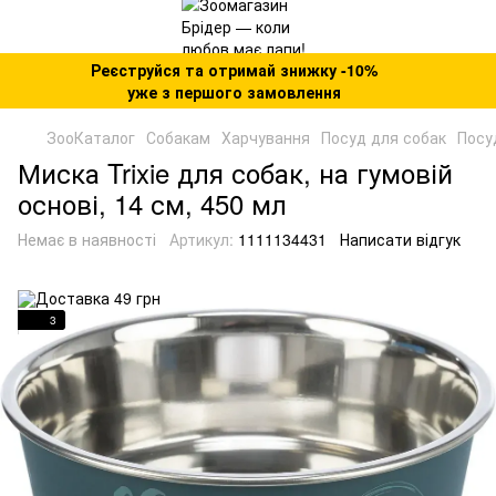
Реєструйся та отримай знижку -10%
уже з першого замовлення
ЗооКаталог
Собакам
Харчування
Посуд для собак
Посуд
Миска Trixie для собак, на гумовій
основі, 14 см, 450 мл
Немає в наявності
Артикул:
1111134431
Написати відгук
3