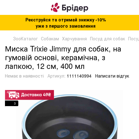
Реєструйся та отримай знижку -10%
уже з першого замовлення
ЗооКаталог
Собакам
Харчування
Посуд для собак
Посуд
Миска Trixie Jimmy для собак, на
гумовій основі, керамічна, з
лапкою, 12 см, 400 мл
Немає в наявності
Артикул:
1111140994
Написати відгук
3