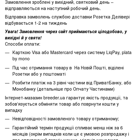
Замовлення зроблені у вихідний, святковий день –
відправляються на наступний робочий день.
Відправка замволень службою доставки Розетка Делівері
відбувається 1-2 на тиждень
Увага! Замовлення через сайт приймаються цілодобово, у
вихідні й у свята!
Способи оплати:
Карткою Visa або Mastercard через систему LiqPay, plata
by mono
Під час отримання товару в На Новій Пошті, віділені
Розетки або у поштоматі
Розбити платіж на 3 рівні частини від ПриватБанку, або
Монобанку (
детальніше про Опчату Частинами
)
Інтернет-мазазин breeder.ua гарантує якість продукції, та
зобов'язується обміняти товар або поврнути кошти у
випадку
Невідповідності замовленого товару отриманому;
Гарантійний термін продукції спливає менш ніж за 6
місяців (окрім випадків коли це є умовою розпродажу і
про спливаючий термін менше місяців менеджер