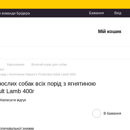
Бажання
Вхід
о команди Брідера
Мій кошик
Харчування
Вологий корм для собак
ion
рід з ягнятиною Nature's Protection Adult Lamb 400г
ослих собак всіх порід з ягнятиною
ult Lamb 400г
Написати відгук
В бажання
опичувальної знижки