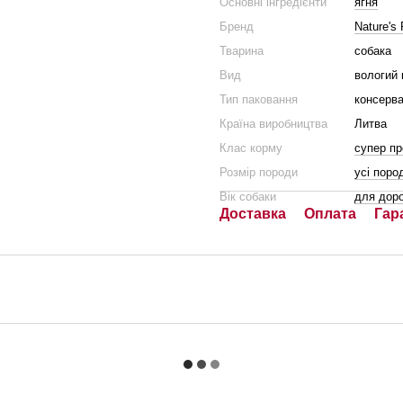
Основні інгредієнти
ягня
Бренд
Nature's 
Тварина
собака
Вид
вологий 
Тип паковання
консерв
Країна виробництва
Литва
Клас корму
супер п
Розмір породи
усі поро
Вік собаки
для дор
Доставка
Оплата
Гар