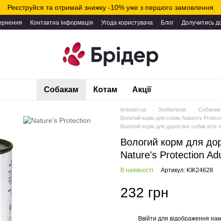
Реєструйся та отримай знижку -10% уже з першого замовлення
вернення
Контактна інформація
Угода користувача
Блог
Долучитись д
Собакам
Котам
Акції
breeder.ua
ЗооКаталог
Собакам
Вологий корм для собак Nature's Protect
Вологий корм для дорослих собак всіх по
Вологий корм для дор
Nature's Protection Ad
В наявності
Артикул: KIK24628
232 грн
Ввійти
для відображення нак
%