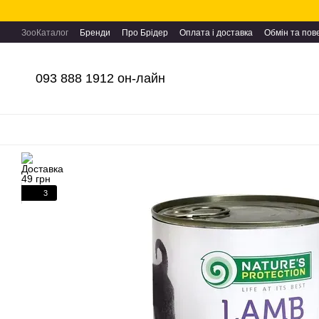
Перейти до основного контенту
ЗооКаталог
Бренди
Про Брідер
Оплата і доставка
Обмін та по
093 888 1912 он-лайн
3