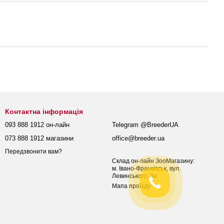
Контактна інформація
093 888 1912 он-лайн
Telegram @BreederUA
073 888 1912 магазини
office@breeder.ua
Передзвонити вам?
Склад он-лайн ЗооМагазину:
м. Івано-Франківськ, вул.
Левинського, 3а
Мапа проїзду