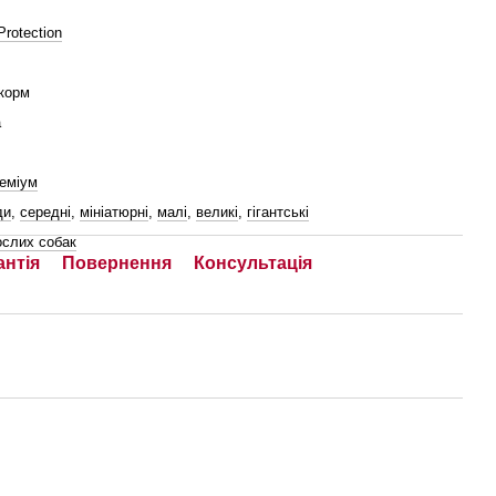
Protection
корм
а
реміум
ди
,
середні
,
мініатюрні
,
малі
,
великі
,
гігантські
ослих собак
антія
Повернення
Консультація