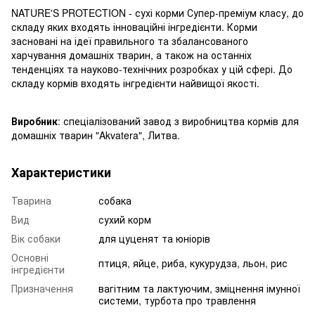
NATURE'S PROTECTION - сухі корми Супер-преміум класу, до
складу яких входять інноваційні інгредієнти. Корми
засновані на ідеї правильного та збалансованого
харчування домашніх тварин, а також на останніх
тенденціях та науково-технічних розробках у цій сфері. До
складу кормів входять інгредієнти найвищої якості.
Виробник
: спеціалізований завод з виробництва кормів для
домашніх тварин "Akvatera", Литва.
Характеристики
Тварина
собака
Вид
сухий корм
Вік собаки
для цуценят та юніорів
Основні
птиця, яйце, риба, кукурудза, льон, рис
інгредієнти
Призначення
вагітним та лактуючим, зміцнення імунної
системи, турбота про травлення