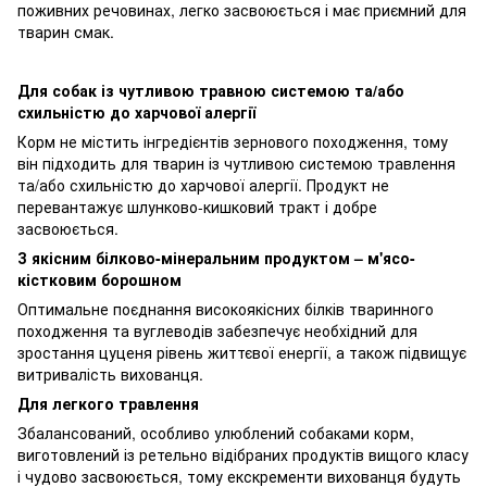
поживних речовинах, легко засвоюється і має приємний для
тварин смак.
Для собак із чутливою травною системою та/або
схильністю до харчової алергії
Корм не містить інгредієнтів зернового походження, тому
він підходить для тварин із чутливою системою травлення
та/або схильністю до харчової алергії. Продукт не
перевантажує шлунково-кишковий тракт і добре
засвоюється.
З якісним білково-мінеральним продуктом – м'ясо-
кістковим борошном
Оптимальне поєднання високоякісних білків тваринного
походження та вуглеводів забезпечує необхідний для
зростання цуценя рівень життєвої енергії, а також підвищує
витривалість вихованця.
Для легкого травлення
Збалансований, особливо улюблений собаками корм,
виготовлений із ретельно відібраних продуктів вищого класу
і чудово засвоюється, тому екскременти вихованця будуть