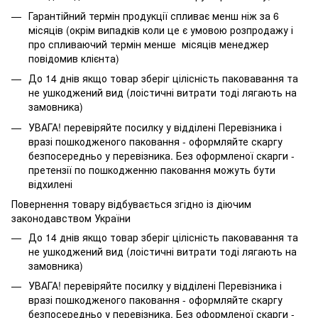
Гарантійний термін продукції спливає менш ніж за 6
місяців (окрім випадків коли це є умовою розпродажу і
про спливаючий термін менше місяців менеджер
повідомив клієнта)
До 14 днів якщо товар зберіг цілісність паковавання та
не ушкоджений вид (лоістичні витрати тоді лягають на
замовника)
УВАГА! перевіряйте посилку у відділені Перевізника і
вразі пошкодженого паковання - оформляйте скаргу
безпосередньо у перевізника. Без оформленої скарги -
претензії по пошкодженню паковання можуть бути
відхилені
Повернення товару відбувається згідно із діючим
законодавством України
До 14 днів якщо товар зберіг цілісність паковавання та
не ушкоджений вид (лоістичні витрати тоді лягають на
замовника)
УВАГА! перевіряйте посилку у відділені Перевізника і
вразі пошкодженого паковання - оформляйте скаргу
безпосередньо у перевізника. Без оформленої скарги -