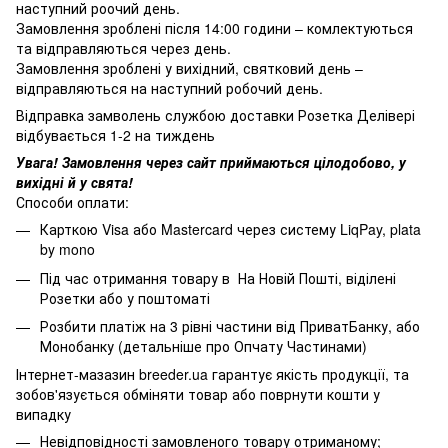
наступний роочий день.
Замовлення зроблені після 14:00 години – комлектуються
та відправляються через день.
Замовлення зроблені у вихідний, святковий день –
відправляються на наступний робочий день.
Відправка замволень службою доставки Розетка Делівері
відбувається 1-2 на тиждень
Увага! Замовлення через сайт приймаються цілодобово, у
вихідні й у свята!
Способи оплати:
Карткою Visa або Mastercard через систему LiqPay, plata
by mono
Під час отримання товару в На Новій Пошті, віділені
Розетки або у поштоматі
Розбити платіж на 3 рівні частини від ПриватБанку, або
Монобанку (
детальніше про Опчату Частинами
)
Інтернет-мазазин breeder.ua гарантує якість продукції, та
зобов'язується обміняти товар або поврнути кошти у
випадку
Невідповідності замовленого товару отриманому;