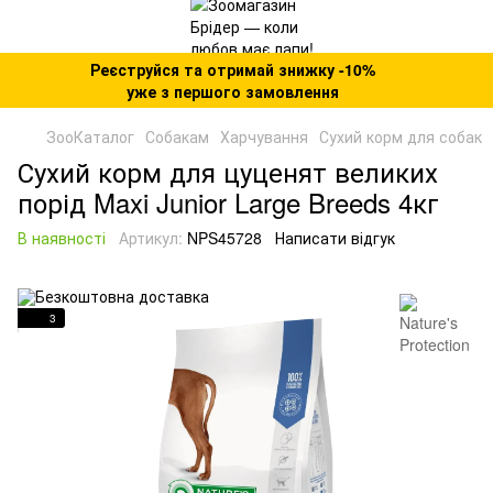
Реєструйся та отримай знижку -10%
уже з першого замовлення
ЗооКаталог
Собакам
Харчування
Сухий корм для собак
Сухий корм для цуценят великих
порід Maxi Junior Large Breeds 4кг
В наявності
Артикул:
NPS45728
Написати відгук
3