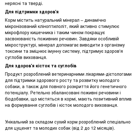
нерясні та тверді.
Для підтримки здоров'я
Корм містить натуральний мінерал – динамічно
мікронізований кліноптилоліт, який активно стимулює
мікрофлору кишечника і таким чином покращує
засвоюваність поживних речовин. Завдяки особливій
мікроструктурі, мінерал допомагає виводити з організму
токсини та зміцнює імунну систему, підтримує здоров'я
суглобів вихованця.
Для здоров'я кісток та суглобів
Продукт розроблений ветеринарними лікарями-дієтологами
для підтримки здорового росту та розвитку молодого
собаки, а також для повного розкриття його генетичного
потенціалу. Ретельно збалансовані поживні речовини і
біодобавки, що містяться в кормі, мають позитивний вплив
на формування суглобів і кісток молодого вихованця.
Унікальний за складом сухий корм розроблений спеціально
для цуценят та молодих собак (від 2 до 12 місяців).