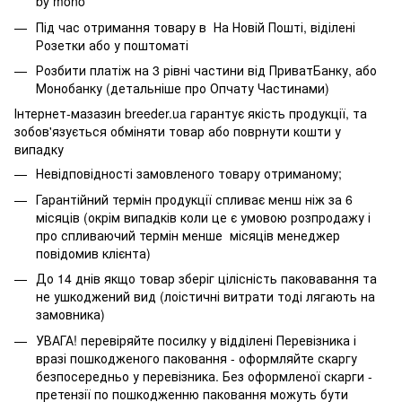
by mono
Під час отримання товару в На Новій Пошті, віділені
Розетки або у поштоматі
Розбити платіж на 3 рівні частини від ПриватБанку, або
Монобанку (
детальніше про Опчату Частинами
)
Інтернет-мазазин breeder.ua гарантує якість продукції, та
зобов'язується обміняти товар або поврнути кошти у
випадку
Невідповідності замовленого товару отриманому;
Гарантійний термін продукції спливає менш ніж за 6
місяців (окрім випадків коли це є умовою розпродажу і
про спливаючий термін менше місяців менеджер
повідомив клієнта)
До 14 днів якщо товар зберіг цілісність паковавання та
не ушкоджений вид (лоістичні витрати тоді лягають на
замовника)
УВАГА! перевіряйте посилку у відділені Перевізника і
вразі пошкодженого паковання - оформляйте скаргу
безпосередньо у перевізника. Без оформленої скарги -
претензії по пошкодженню паковання можуть бути