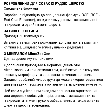
РОЗРОБЛЕНИЙ ДЛЯ СОБАК ІЗ РУДОЮ ШЕРСТЮ
Спеціальна формула
Вироблено відповідно до спеціальної формули RCE (RCE -
Red Coat Enhancer), завдяки чому допомагає захистити і
підкреслити рудий пігмент шерсті.
ЗАХИЩЕНІ КЛІТИНИ
Природні антиоксиданти
Вітамін Е та екстракт розмарину допомагають захистити
клітини від шкідливого впливу вільних радикалів.
З МІНЕРАЛОМ MicroZeoGen
Для здорової імунної системи
Доповнений природним мінералом, динамічно
мікронізованим клиноптилолітом, який активно стимулює
кишкову мікрофлору та засвоєння поживних речовин.
Завдяки особливій мікроструктурі може використовуватися
для виведення токсинів з організму та зміцнення імунітету.
Цей корм з унікальним складом спеціально адаптований
для дорослих собак усіх порід, допомагає захистити та
підкреслити пігмент рудого забарвлення, а також живить
шкіру та шерсть зсередини.