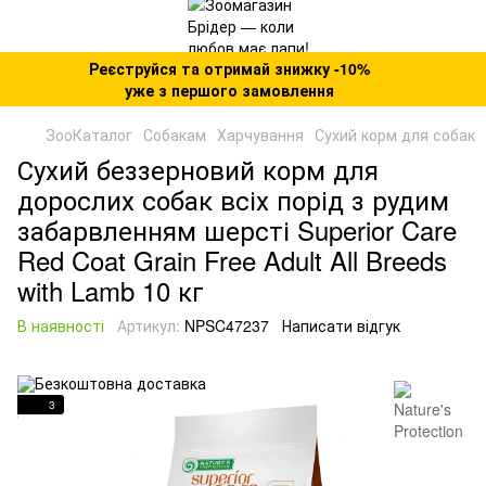
Реєструйся та отримай знижку -10%
уже з першого замовлення
ЗооКаталог
Собакам
Харчування
Сухий корм для собак
Сухий беззерновий корм для
дорослих собак всіх порід з рудим
забарвленням шерсті Superior Care
Red Coat Grain Free Adult All Breeds
with Lamb 10 кг
В наявності
Артикул:
NPSC47237
Написати відгук
3