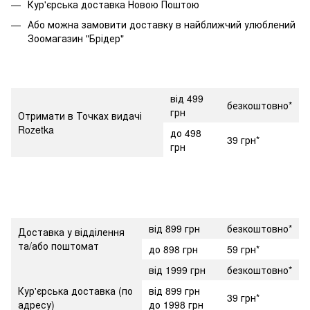
Кур'єрська доставка Новою Поштою
Або можна замовити доставку в найближчий улюблений
Зоомагазин "Брідер"
від 499
безкоштовно*
грн
Отримати в Точках видачі
Rozetka
до 498
39 грн*
грн
від 899 грн
безкоштовно*
Доставка у відділення
та/або поштомат
до 898 грн
59 грн*
від 1999 грн
безкоштовно*
Кур'єрська доставка (по
від 899 грн
39 грн*
адресу)
до 1998 грн