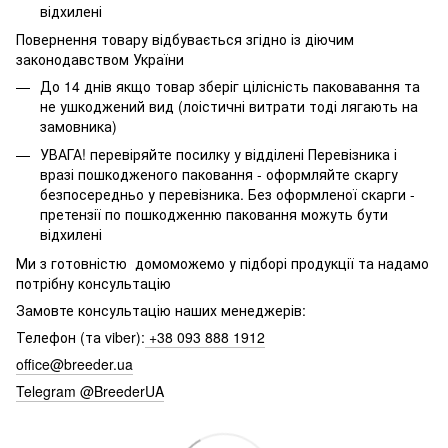
відхилені
Повернення товару відбувається згідно із діючим
законодавством України
До 14 днів якщо товар зберіг цілісність паковавання та
не ушкоджений вид (лоістичні витрати тоді лягають на
замовника)
УВАГА! перевіряйте посилку у відділені Перевізника і
вразі пошкодженого паковання - оформляйте скаргу
безпосередньо у перевізника. Без оформленої скарги -
претензії по пошкодженню паковання можуть бути
відхилені
Ми з готовністю домоможемо у підборі продукції та надамо
потрібну консультацію
Замовте консультацію наших менеджерів:
Телефон (та viber):
+38 093 888 1912
office@breeder.ua
Telegram @BreederUA