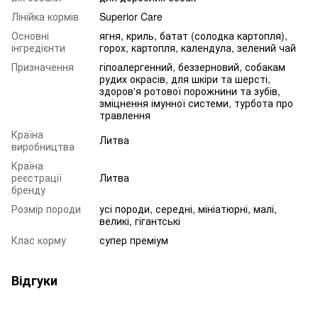
Лінійка кормів
Superior Care
Основні
ягня, криль, батат (солодка картопля),
інгредієнти
горох, картопля, календула, зелений чай
Призначення
гіпоалергенний, беззерновий, собакам
рудих окрасів, для шкіри та шерсті,
здоров'я ротової порожнини та зубів,
зміцнення імунної системи, турбота про
травлення
Країна
Литва
виробництва
Країна
реєстрації
Литва
бренду
Розмір породи
усі породи, середні, мініатюрні, малі,
великі, гігантські
Клас корму
супер преміум
Відгуки