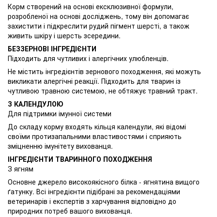
Корм створений на основі ексклюзивної формули,
розробленої на основі досліджень, тому він допомагає
захистити і підкреслити рудий пігмент шерсті, а також
живить шкіру і шерсть зсередини.
БЕЗЗЕРНОВІ ІНГРЕДІЄНТИ
Підходить для чутливих і алергічних улюбленців.
Не містить інгредієнтів зернового походження, які можуть
викликати алергічні реакції. Підходить для тварин із
чутливою травною системою, не обтяжує травний тракт.
З КАЛЕНДУЛОЮ
Для підтримки імунної системи
До складу корму входять кільця календули, які відомі
своїми протизапальними властивостями і сприяють
зміцненню імунітету вихованця.
ІНГРЕДІЄНТИ ТВАРИННОГО ПОХОДЖЕННЯ
З ягням
Основне джерело високоякісного білка - ягнятина вищого
ґатунку. Всі інгредієнти підібрані за рекомендаціями
ветеринарів і експертів з харчування відповідно до
природних потреб вашого вихованця.