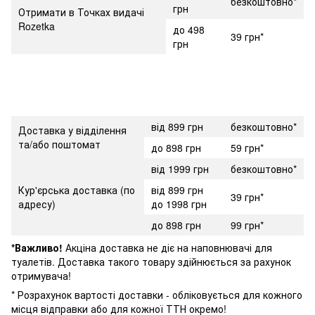
безкоштовно*
грн
Отримати в Точках видачі
Rozetka
до 498
39 грн*
грн
від 899 грн
безкоштовно*
Доставка у відділення
та/або поштомат
до 898 грн
59 грн*
від 1999 грн
безкоштовно*
Кур'єрська доставка (по
від 899 грн
39 грн*
адресу)
до 1998 грн
до 898 грн
99 грн*
*Важливо!
Акціна доставка не діє на наповнювачі для
туалетів. Доставка такого товару здійнюється за рахунок
отримувача!
* Розрахунок вартості доставки - обліковується для кожного
місця відправки або для кожної ТТН окремо!