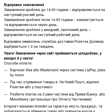
Відправка замовлення
Замовлення зроблені до 14:00 години – відправляються на
наступний роочий день.
Замовлення зроблені після 14:00 години – комлектуються
та відправляються через день.
Замовлення зроблені у вихідний, святковий день –
відправляються на наступний робочий день.
Відправка замволень службою доставки Розетка Делівері
відбувається 1-2 на тиждень
Увага! Замовлення через сайт приймаються цілодобово, у
вихідні й у свята!
Способи оплати:
Карткою Visa або Mastercard через систему LiqPay, plata
by mono
Під час отримання товару в На Новій Пошті, віділені
Розетки або у поштоматі
Розбити платіж на 3 рівні частини від ПриватБанку, або
Монобанку (
детальніше про Опчату Частинами
)
Інтернет-мазазин breeder.ua гарантує якість продукції, та
зобов'язується обміняти товар або поврнути кошти у