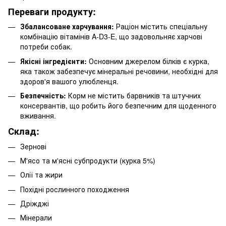
Переваги продукту:
Збалансоване харчування:
Раціон містить спеціальну
комбінацію вітамінів A-D3-E, що задовольняє харчові
потреби собак.
Якісні інгредієнти:
Основним джерелом білків є курка,
яка також забезпечує мінеральні речовини, необхідні для
здоров'я вашого улюбленця.
Безпечність:
Корм не містить барвників та штучних
консервантів, що робить його безпечним для щоденного
вживання.
Склад:
Зернові
М'ясо та м'ясні субпродукти (курка 5%)
Олії та жири
Похідні рослинного походження
Дріжджі
Мінерали