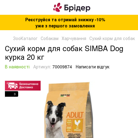
Реєструйся та отримай знижку -10%
уже з першого замовлення
ЗооКаталог
Собакам
Харчування
Сухий корм для собак
Сухий корм для собак SIMBA Dog
курка 20 кг
В наявності
Артикул:
70009874
Написати відгук
3