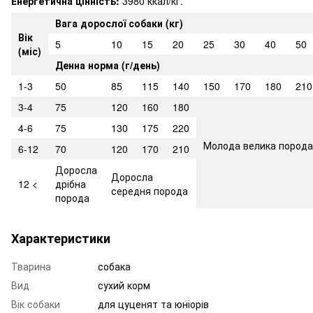
Енергетична цінність:
3980 ккал/кг.
Вага дорослої собаки (кг)
Вік
5
10
15
20
25
30
40
50
(міс)
Денна норма (г/день)
1-3
50
85
115
140
150
170
180
210
3-4
75
120
160
180
4-6
75
130
175
220
Молода велика порода
6-12
70
120
170
210
Доросла
Доросла
12 <
дрібна
середня порода
порода
Характеристики
Тварина
собака
Вид
сухий корм
Вік собаки
для цуценят та юніорів