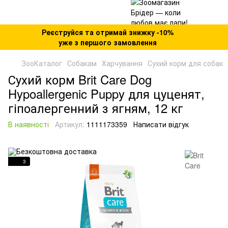
Реєструйся та отримай знижку -10%
уже з першого замовлення
ЗооКаталог
Собакам
Харчування
Сухий корм для собак
Сухий корм Brit Care Dog
Hypoallergenic Puppy для цуценят,
гіпоалергенний з ягням, 12 кг
В наявності
Артикул:
1111173359
Написати відгук
3