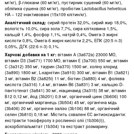
мг/кг), β-глюкани (60 мг/кг), пустирник сушений (60 мг/кг),
обліпиха сушена (60 мг/кг), пробіотик Lactobacillus helveticus
HA – 122 інактивовані (15х109 клітин/кг).
Аналітичний склад:
сирий протеїн 32,0%, сирий жир 18,0%,
вологість 10,0%, сира зола 7,7%, сира клітковина 1,5%,
кальцій 1,4%, фосфор 1,1%, натрій 0,4%, Омега-3 жирні
кислоти 0,8%, Омега-6 жирні кислоти 2,2%, EПК (20:5 n-3)
0,05%, ДГК (22:6 n-3) 0,1%.
Харчові добавки на 1 кг:
вітамін А (3a672a) 23000 МО,
вітамін D3 (3a671) 1700 МО, вітамін Е (3a700) 550 мг, вітамін
С (3a312) 350 мг, таурин (3a370) 1500 мг, холіну хлорид
(3a890) 1800 мг, L-карнітин (3a910) 300 мг, вітамін B1 (3a821)
3 мг, вітамін B2 (3a825i) 11 мг, біотин (3a880) 4 мг, фолієва
кислота (3a316) 1,4 мг, вітамін B6 (3a831) 3 мг, кальцію-D-
пантотенат (3a841) 30 мг, ніацинамід (3a315) 38 мг, вітамін
В12 0,12 мг, йод (3b201) 0,9 мг, органічний цинк (3b606) 100
мг, органічний марганець (3b504) 45 мг, органічна мідь
(3b406) 20 мг, органічне залізо (3b106) 88 мг, органічний
селен (3b810) 0,18 мг. Містить схвалені ЄС антиоксиданти:
екстракти токоферолу з рослинної олії (1b306(i)),
аскорбілпальмітат (1b304) та екстракт розмарину.