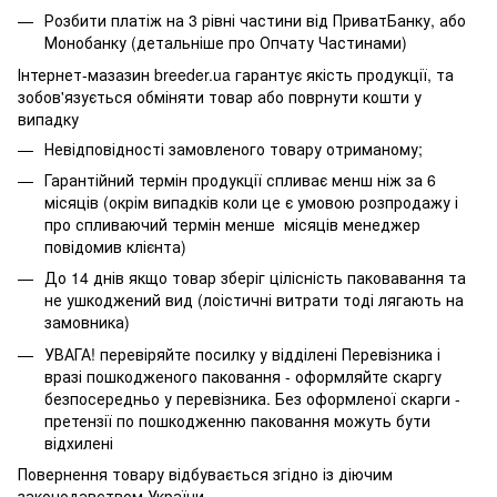
Розбити платіж на 3 рівні частини від ПриватБанку, або
Монобанку (
детальніше про Опчату Частинами
)
Інтернет-мазазин breeder.ua гарантує якість продукції, та
зобов'язується обміняти товар або поврнути кошти у
випадку
Невідповідності замовленого товару отриманому;
Гарантійний термін продукції спливає менш ніж за 6
місяців (окрім випадків коли це є умовою розпродажу і
про спливаючий термін менше місяців менеджер
повідомив клієнта)
До 14 днів якщо товар зберіг цілісність паковавання та
не ушкоджений вид (лоістичні витрати тоді лягають на
замовника)
УВАГА! перевіряйте посилку у відділені Перевізника і
вразі пошкодженого паковання - оформляйте скаргу
безпосередньо у перевізника. Без оформленої скарги -
претензії по пошкодженню паковання можуть бути
відхилені
Повернення товару відбувається згідно із діючим
законодавством України