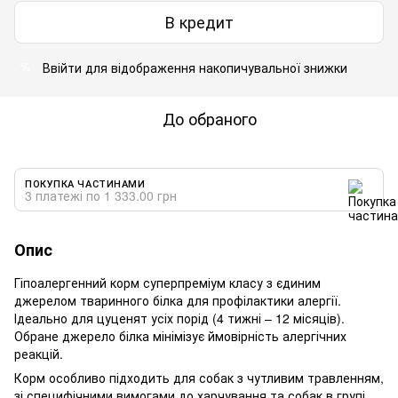
В кредит
Ввійти
для відображення накопичувальної знижки
%
До обраного
ПОКУПКА ЧАСТИНАМИ
3 платежі по 1 333.00 грн
Опис
Гіпоалергенний корм суперпреміум класу з єдиним
джерелом тваринного білка для профілактики алергії.
Ідеально для цуценят усіх порід (4 тижні – 12 місяців).
Обране джерело білка мінімізує ймовірність алергічних
реакцій.
Корм особливо підходить для собак з чутливим травленням,
зі специфічними вимогами до харчування та собак в групі