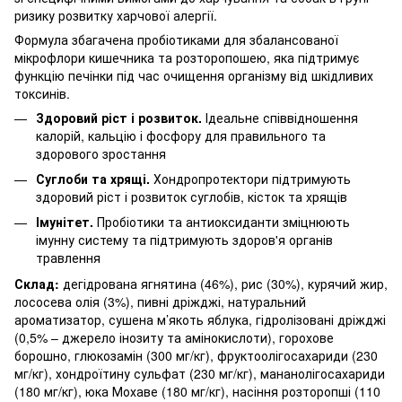
ризику розвитку харчової алергії.
Формула збагачена пробіотиками для збалансованої
мікрофлори кишечника та розторопошею, яка підтримує
функцію печінки під час очищення організму від шкідливих
токсинів.
Здоровий ріст і розвиток.
Ідеальне співвідношення
калорій, кальцію і фосфору для правильного та
здорового зростання
Суглоби та хрящі.
Хондропротектори підтримують
здоровий ріст і розвиток суглобів, кісток та хрящів
Імунітет.
Пробіотики та антиоксиданти зміцнюють
імунну систему та підтримують здоров'я органів
травлення
Склад:
дегідрована ягнятина (46%), рис (30%), курячий жир,
лососева олія (3%), пивні дріжджі, натуральний
ароматизатор, сушена м’якоть яблука, гідролізовані дріжджі
(0,5% – джерело інозиту та амінокислоти), горохове
борошно, глюкозамін (300 мг/кг), фруктоолігосахариди (230
мг/кг), хондроїтину сульфат (230 мг/кг), мананолігосахариди
(180 мг/кг), юка Мохаве (180 мг/кг), насіння розторопші (110