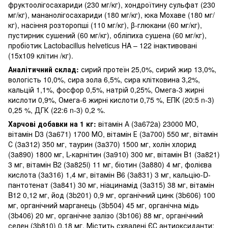
фруктоолігосахариди (230 мг/кг), хондроїтину сульфат (230
мг/кг), мананолігосахариди (180 мг/кг), юка Мохаве (180 мг/
кг), насіння розторопші (110 мг/кг), β-глюкани (60 мг/кг),
пустирник сушений (60 мг/кг), обліпиха сушена (60 мг/кг),
пробіотик Lactobacillus helveticus HA – 122 інактивовані
(15х109 клітин /кг).
Аналітичний склад:
сирий протеїн 25,0%, сирий жир 13,0%,
вологість 10,0%, сира зола 6,5%, сира клітковина 3,2%,
кальцій 1,1%, фосфор 0,5%, натрій 0,25%, Омега-3 жирні
кислоти 0,9%, Омега-6 жирні кислоти 0,75 %, EПК (20:5 n-3)
0,25 %, ДГК (22:6 n-3) 0,2 %.
Харчові добавки на 1 кг:
вітамін А (3a672a) 23000 МО,
вітамін D3 (3a671) 1700 МО, вітамін Е (3a700) 550 мг, вітамін
С (3a312) 350 мг, таурин (3a370) 1500 мг, холін хлорид
(3a890) 1800 мг, L-карнітин (3a910) 300 мг, вітамін B1 (3a821)
3 мг, вітамін B2 (3a825i) 11 мг, біотин (3a880) 4 мг, фолієва
кислота (3a316) 1,4 мг, вітамін B6 (3a831) 3 мг, кальцію-D-
пантотенат (3a841) 30 мг, ніацинамід (3a315) 38 мг, вітамін
B12 0,12 мг, йод (3b201) 0,9 мг, органічний цинк (3b606) 100
мг, органічний марганець (3b504) 45 мг, органічна мідь
(3b406) 20 мг, органічне залізо (3b106) 88 мг, органічний
селен (3b810) 0,18 мг. Містить схвалені ЄС антиоксиданти: