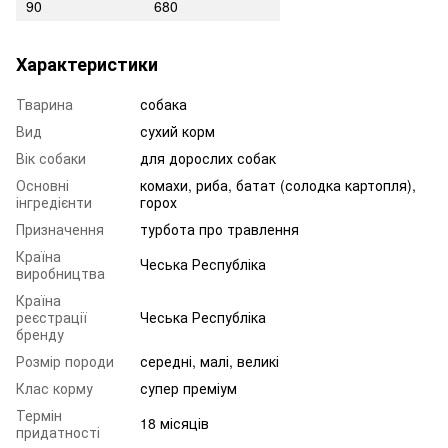
90
680
Характеристики
Тварина
собака
Вид
сухий корм
Вік собаки
для дорослих собак
Основні
комахи, риба, батат (солодка картопля),
інгредієнти
горох
Призначення
турбота про травлення
Країна
Чеська Республіка
виробництва
Країна
реєстрації
Чеська Республіка
бренду
Розмір породи
середні, малі, великі
Клас корму
супер преміум
Термін
18 місяців
придатності