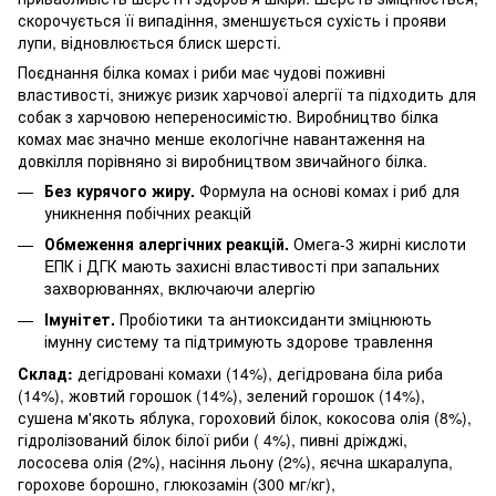
скорочується її випадіння, зменшується сухість і прояви
лупи, відновлюється блиск шерсті.
Поєднання білка комах і риби має чудові поживні
властивості, знижує ризик харчової алергії та підходить для
собак з харчовою непереносимістю. Виробництво білка
комах має значно менше екологічне навантаження на
довкілля порівняно зі виробництвом звичайного білка.
Без курячого жиру.
Формула на основі комах і риб для
уникнення побічних реакцій
Обмеження алергічних реакцій.
Омега-3 жирні кислоти
EПК і ДГК мають захисні властивості при запальних
захворюваннях, включаючи алергію
Імунітет.
Пробіотики та антиоксиданти зміцнюють
імунну систему та підтримують здорове травлення
Склад:
дегідровані комахи (14%), дегідрована біла риба
(14%), жовтий горошок (14%), зелений горошок (14%),
сушена м'якоть яблука, гороховий білок, кокосова олія (8%),
гідролізований білок білої риби ( 4%), пивні дріжджі,
лососева олія (2%), насіння льону (2%), яєчна шкаралупа,
горохове борошно, глюкозамін (300 мг/кг),