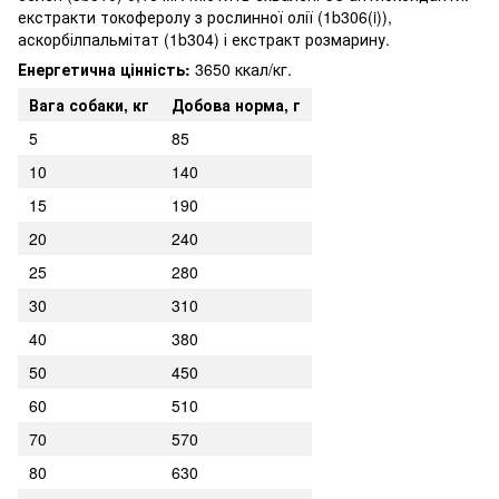
екстракти токоферолу з рослинної олії (1b306(i)),
аскорбілпальмітат (1b304) і екстракт розмарину.
Енергетична цінність:
3650 ккал/кг.
Вага собаки, кг
Добова норма, г
5
85
10
140
15
190
20
240
25
280
30
310
40
380
50
450
60
510
70
570
80
630