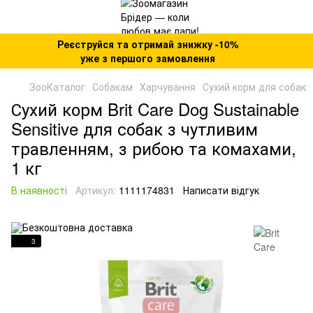
Реєструйся та отримай знижку -10%
уже з першого замовлення
ЗооКаталог
Собакам
Харчування
Сухий корм для собак
Сухий корм Brit Care Dog Sustainable
Sensitive для собак з чутливим
травленням, з рибою та комахами,
1 кг
В наявності
Артикул:
1111174831
Написати відгук
3