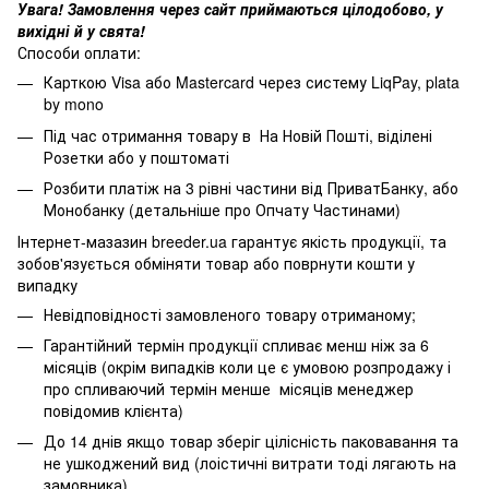
Увага! Замовлення через сайт приймаються цілодобово, у
вихідні й у свята!
Способи оплати:
Карткою Visa або Mastercard через систему LiqPay, plata
by mono
Під час отримання товару в На Новій Пошті, віділені
Розетки або у поштоматі
Розбити платіж на 3 рівні частини від ПриватБанку, або
Монобанку (
детальніше про Опчату Частинами
)
Інтернет-мазазин breeder.ua гарантує якість продукції, та
зобов'язується обміняти товар або поврнути кошти у
випадку
Невідповідності замовленого товару отриманому;
Гарантійний термін продукції спливає менш ніж за 6
місяців (окрім випадків коли це є умовою розпродажу і
про спливаючий термін менше місяців менеджер
повідомив клієнта)
До 14 днів якщо товар зберіг цілісність паковавання та
не ушкоджений вид (лоістичні витрати тоді лягають на
замовника)