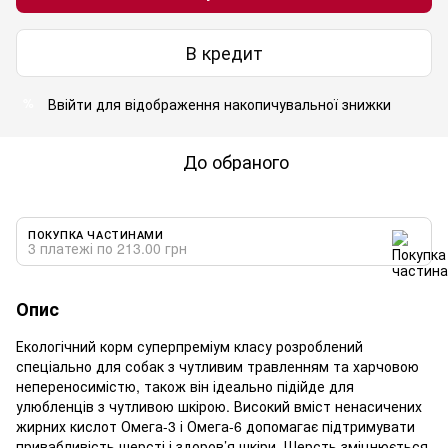
В кредит
Ввійти
для відображення накопичувальної знижки
%
До обраного
ПОКУПКА ЧАСТИНАМИ
3 платежі по 213.00 грн
Опис
Екологічний корм суперпреміум класу розроблений
спеціально для собак з чутливим травленням та харчовою
непереносимістю, також він ідеально підійде для
улюбленців з чутливою шкірою. Високий вміст ненасичених
жирних кислот Омега-3 і Омега-6 допомагає підтримувати
привабливість шерсті і здоров’я шкіри. Шерсть зміцнюється,